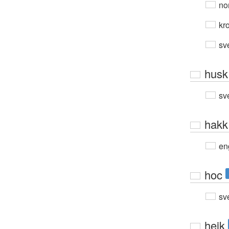
no
kro
sv
husk
sv
hakk
en
hoc
sv
heik