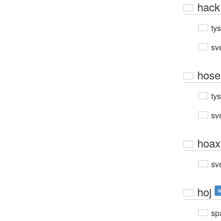
hack
ty
sv
hose
ty
sv
hoax
sv
hoj
s
sp