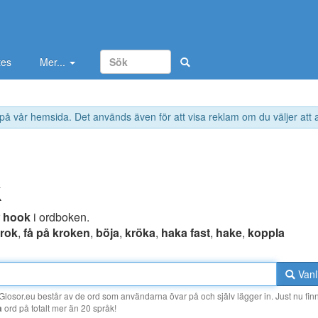
tes
Mer...
 på vår hemsida. Det används även för att visa reklam om du väljer att
k
r
hook
i ordboken.
rok
,
få på kroken
,
böja
,
kröka
,
haka fast
,
hake
,
koppla
Vanl
losor.eu består av de ord som användarna övar på och själv lägger in. Just nu finn
a
ord på totalt mer än 20 språk!