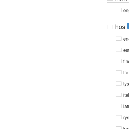
en
hos
en
est
fin
fra
ty
ita
lat
ry
kro