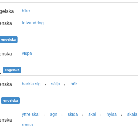
gelska
hike
enska
fotvandring
engelska
enska
vispa
k
engelska
,
,
enska
harkla sig
sälja
hök
engelska
,
,
,
,
,
yttre skal
agn
skida
skal
hylsa
skala
enska
rensa