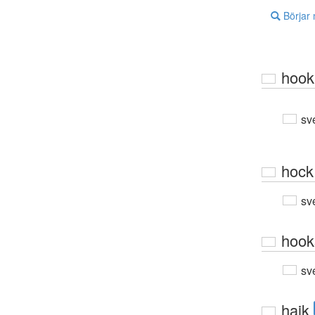
Börjar
hook
sv
hock
sv
hook
sv
hajk