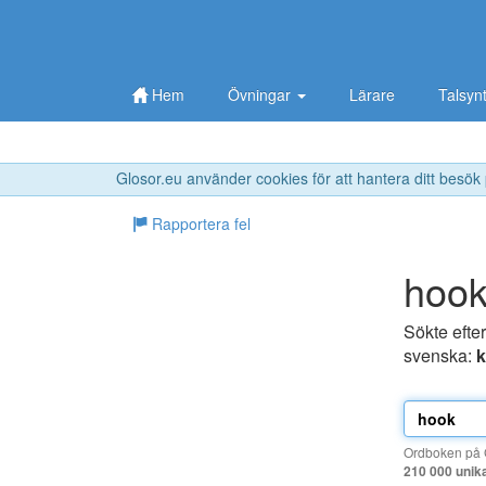
Hem
Övningar
Lärare
Talsyn
Glosor.eu använder cookies för att hantera ditt besök
Rapportera fel
hoo
Sökte efte
svenska:
k
Ordboken på G
210 000 unik