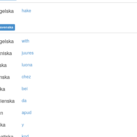
gelska
hake
svenska
gelska
with
niska
juures
ska
luona
nska
chez
ska
bei
lienska
da
in
apud
ska
у
atiska
kod