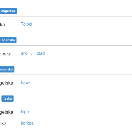
engelska
ska
Tölpel
spanska
,
enska
ark
blad
svenska
gelska
hawk
tyska
gelska
high
ska
korkea