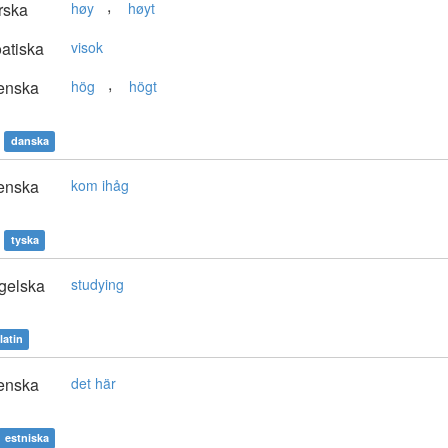
,
rska
høy
høyt
atiska
visok
,
enska
hög
högt
danska
enska
kom ihåg
tyska
gelska
studying
latin
enska
det här
estniska