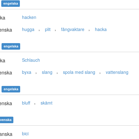
engelska
ska
hacken
,
,
,
enska
hugga
plit
fångvaktare
hacka
engelska
ska
Schlauch
,
,
,
enska
byxa
slang
spola med slang
vattenslang
engelska
,
enska
bluff
skämt
venska
anska
bici