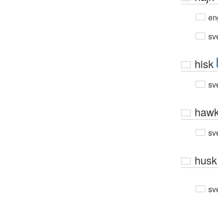
en
sv
hisk
sv
haw
sv
husk
sv