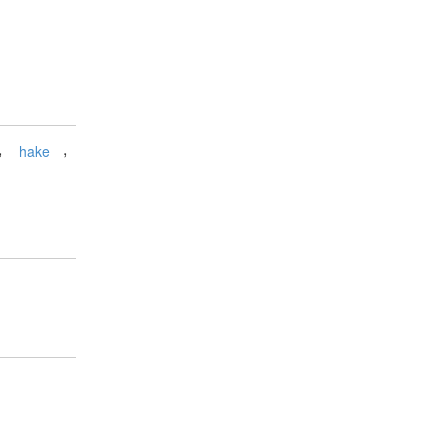
,
,
hake