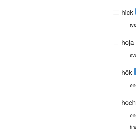
hick
ty
hoja
sv
hök
en
hoch
en
fin