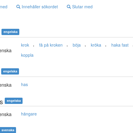
 med
Innehåller sökordet
Slutar med
engelska
,
,
,
,
krok
få på kroken
böja
kröka
haka fast
enska
koppla
engelska
enska
has
s
engelska
enska
hängare
svenska