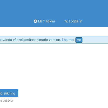
Bli medlem
Logga in
 använda vår reklamfinansierade version.
Läs mer
OK
ig sökning
s det över