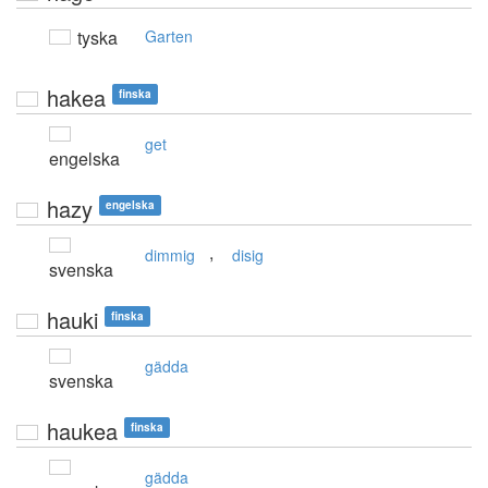
tyska
Garten
hakea
finska
get
engelska
hazy
engelska
,
dimmig
disig
svenska
hauki
finska
gädda
svenska
haukea
finska
gädda