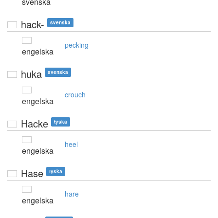
svenska
hack-
svenska
pecking
engelska
huka
svenska
crouch
engelska
Hacke
tyska
heel
engelska
Hase
tyska
hare
engelska