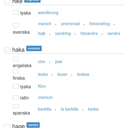
hike
tyska
wanderung
,
,
,
marsch
promenad
fotvandring
svenska
,
,
,
hajk
vandring
fotvandra
vandra
haka
svenska
,
chin
jowl
engelska
,
,
leuka
leuan
leukaa
finska
tyska
Kinn
latin
mentum
,
,
barbilla
la barbilla
barba
spanska
hage
norska