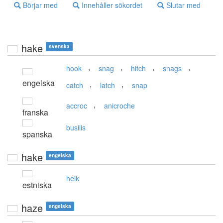
Börjar med
Innehåller sökordet
Slutar med
hake
svenska
,
,
,
,
hook
snag
hitch
snags
engelska
,
,
catch
latch
snap
,
accroc
anicroche
franska
busilis
spanska
hake
engelska
heik
estniska
haze
engelska