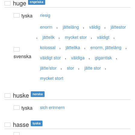
huge
engelska
tyska
riesig
,
,
,
enorm
jättelång
väldig
jättestor
,
,
,
,
jättelik
mycket stor
väldigt
,
,
,
kolossal
jättelika
enorm, jättelång
svenska
,
,
,
väldigt stor
väldiga
gigantisk
,
,
,
jätte/stor
stor
jätte stor
mycket stort
huske
norska
tyska
sich erinnern
hasse
tyska