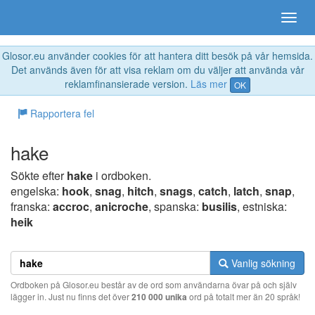
Glosor.eu använder cookies för att hantera ditt besök på vår hemsida.
Det används även för att visa reklam om du väljer att använda vår
reklamfinansierade version.
Läs mer
OK
Rapportera fel
hake
Sökte efter
hake
i ordboken.
engelska:
hook
,
snag
,
hitch
,
snags
,
catch
,
latch
,
snap
,
franska:
accroc
,
anicroche
, spanska:
busilis
, estniska:
heik
Vanlig sökning
Ordboken på Glosor.eu består av de ord som användarna övar på och själv
lägger in. Just nu finns det över
210 000 unika
ord på totalt mer än 20 språk!