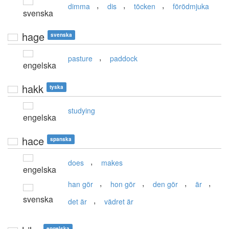
,
,
,
dimma
dis
töcken
förödmjuka
svenska
hage
svenska
,
pasture
paddock
engelska
hakk
tyska
studying
engelska
hace
spanska
,
does
makes
engelska
,
,
,
,
han gör
hon gör
den gör
är
svenska
,
det är
vädret är
engelska