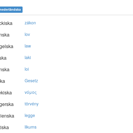
nederländska
ckiska
zákon
nska
lov
gelska
law
ska
laki
nska
loi
ska
Gesetz
kiska
vόμoς
gerska
törvény
lienska
legge
tiska
likums