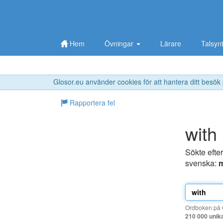
Hem
Övningar
Lärare
Talsyn
Glosor.eu använder cookies för att hantera ditt besök
Rapportera fel
with
Sökte efte
svenska:
Ordboken på G
210 000 unik