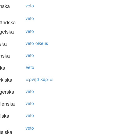
nska
veto
veto
ländska
gelska
veto
ska
veto-oikeus
nska
veto
ska
Veto
kiska
αρvησικυρία
gerska
vétó
lienska
veto
tiska
veto
veto
isiska