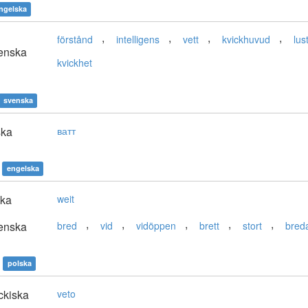
ngelska
,
,
,
,
förstånd
intelligens
vett
kvickhuvud
lus
enska
kvickhet
svenska
ska
ватт
engelska
ska
weit
,
,
,
,
,
enska
bred
vid
vidöppen
brett
stort
bred
polska
ckiska
veto