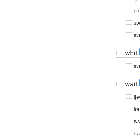
po
sp
sv
whit
sv
wait
tje
fra
ty
sv