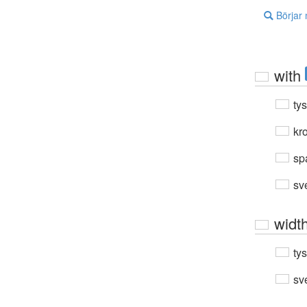
Börjar
with
ty
kro
sp
sv
widt
ty
sv