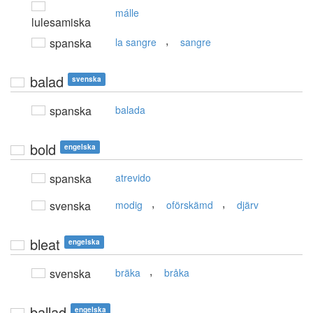
málle
lulesamiska
,
spanska
la sangre
sangre
balad
svenska
spanska
balada
bold
engelska
spanska
atrevido
,
,
svenska
modig
oförskämd
djärv
bleat
engelska
,
svenska
bräka
bråka
ballad
engelska