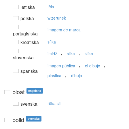
lettiska
tēls
polska
wizerunek
imagem de marca
portugisiska
kroatiska
slìka
,
,
imidž
slika
slíka
slovenska
,
,
imagen pública
el dibujo
spanska
,
plastica
dibujo
bloat
engelska
svenska
röka sill
bolid
svenska