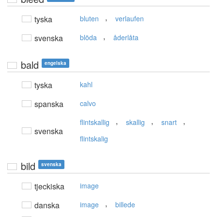
,
tyska
bluten
verlaufen
,
svenska
blöda
åderlåta
bald
engelska
tyska
kahl
spanska
calvo
,
,
,
flintskallig
skallig
snart
svenska
flintskalig
bild
svenska
tjeckiska
image
,
danska
image
billede