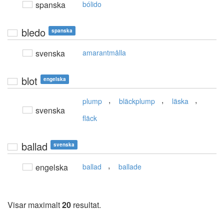
spanska
bólido
bledo
spanska
svenska
amarantmålla
blot
engelska
,
,
,
plump
bläckplump
läska
svenska
fläck
ballad
svenska
,
engelska
ballad
ballade
Visar maximalt
20
resultat.