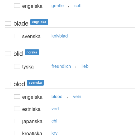
,
engelska
gentle
soft
blade
engelska
svenska
knivblad
blid
norska
,
tyska
freundlich
lieb
blod
svenska
,
engelska
blood
vein
estniska
veri
japanska
chi
kroatiska
krv