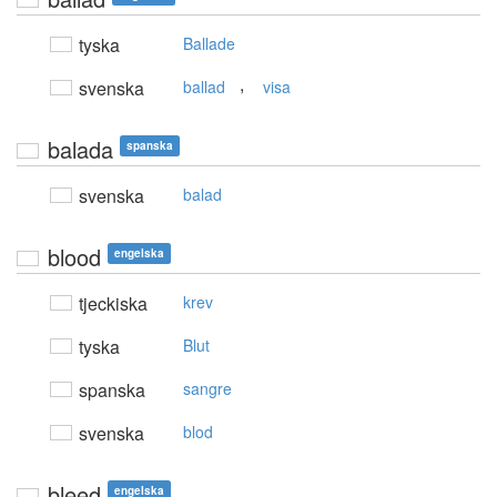
tyska
Ballade
,
svenska
ballad
visa
balada
spanska
svenska
balad
blood
engelska
tjeckiska
krev
tyska
Blut
spanska
sangre
svenska
blod
bleed
engelska