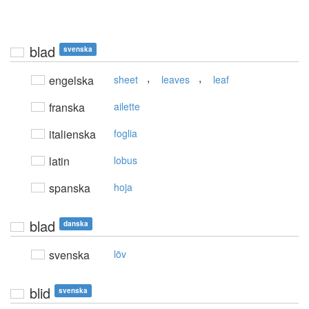
blad
svenska
,
,
engelska
sheet
leaves
leaf
franska
ailette
italienska
foglia
latin
lobus
spanska
hoja
blad
danska
svenska
löv
blid
svenska