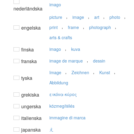
imago
nederländska
,
,
,
,
picture
image
art
photo
,
,
,
engelska
print
frame
photograph
arts & crafts
,
finska
imago
kuva
,
franska
image de marque
dessin
,
,
,
Image
Zeichnen
Kunst
tyska
Abbildung
grekiska
εικόvα-κύρoς
ungerska
közmegítélés
italienska
immagine di marca
japanska
え