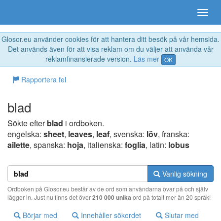
Glosor.eu använder cookies för att hantera ditt besök på vår hemsida.
Det används även för att visa reklam om du väljer att använda vår
reklamfinansierade version.
Läs mer
OK
Rapportera fel
blad
Sökte efter
blad
i ordboken.
engelska:
sheet
,
leaves
,
leaf
, svenska:
löv
, franska:
ailette
, spanska:
hoja
, italienska:
foglia
, latin:
lobus
Vanlig sökning
Ordboken på Glosor.eu består av de ord som användarna övar på och själv
lägger in. Just nu finns det över
210 000 unika
ord på totalt mer än 20 språk!
Börjar med
Innehåller sökordet
Slutar med