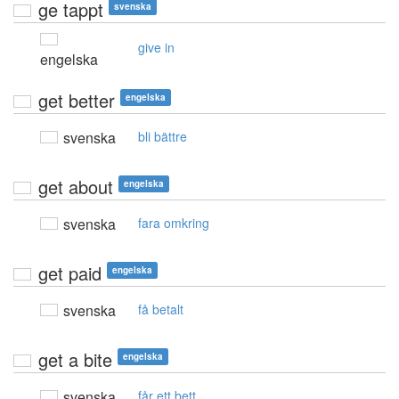
ge tappt
svenska
give in
engelska
get better
engelska
svenska
bli bättre
get about
engelska
svenska
fara omkring
get paid
engelska
svenska
få betalt
get a bite
engelska
svenska
får ett bett