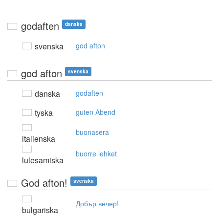
godaften
danska
svenska
god afton
god afton
svenska
danska
godaften
tyska
guten Abend
buonasera
italienska
buorre iehket
lulesamiska
God afton!
svenska
Добър вечер!
bulgariska