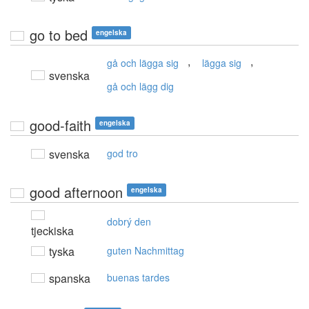
go to bed
engelska
,
,
gå och lägga sig
lägga sig
svenska
gå och lägg dig
good-faith
engelska
svenska
god tro
good afternoon
engelska
dobrý den
tjeckiska
tyska
guten Nachmittag
spanska
buenas tardes