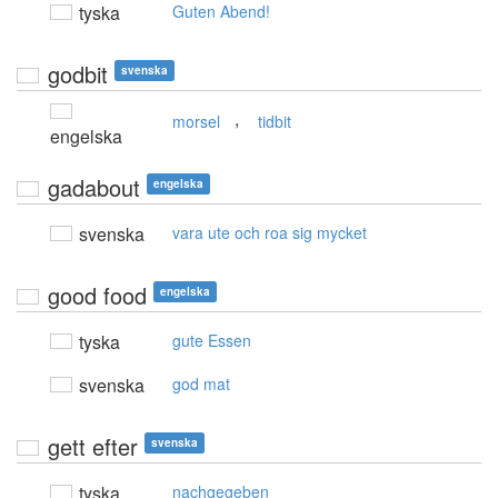
tyska
Guten Abend!
godbit
svenska
,
morsel
tidbit
engelska
gadabout
engelska
svenska
vara ute och roa sig mycket
good food
engelska
tyska
gute Essen
svenska
god mat
gett efter
svenska
tyska
nachgegeben