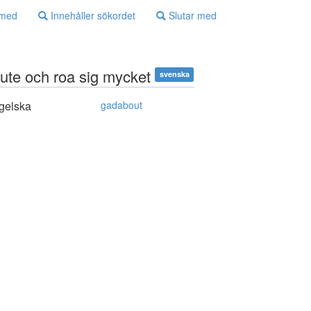
 med
Innehåller sökordet
Slutar med
 ute och roa sig mycket
svenska
gelska
gadabout