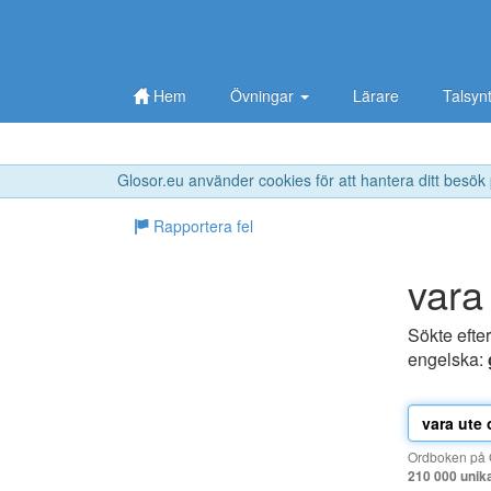
Hem
Övningar
Lärare
Talsyn
Glosor.eu använder cookies för att hantera ditt besök
Rapportera fel
vara
Sökte efte
engelska:
Ordboken på G
210 000 unik