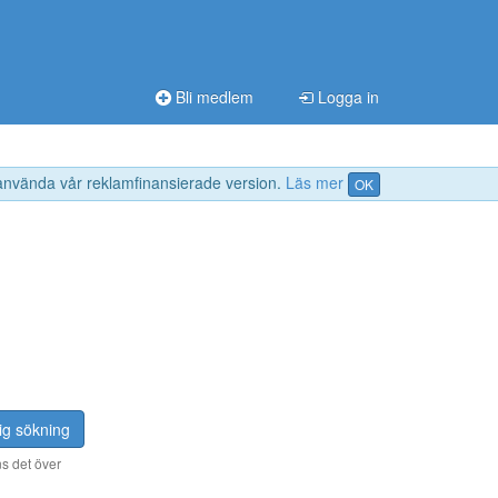
Bli medlem
Logga in
 använda vår reklamfinansierade version.
Läs mer
OK
ig sökning
s det över