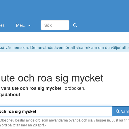
tes
Mer...
 på vår hemsida. Det används även för att visa reklam om du väljer att
 ute och roa sig mycket
r
vara ute och roa sig mycket
i ordboken.
gadabout
Vanl
losor.eu består av de ord som användarna övar på och själv lägger in. Just nu finn
a
ord på totalt mer än 20 språk!