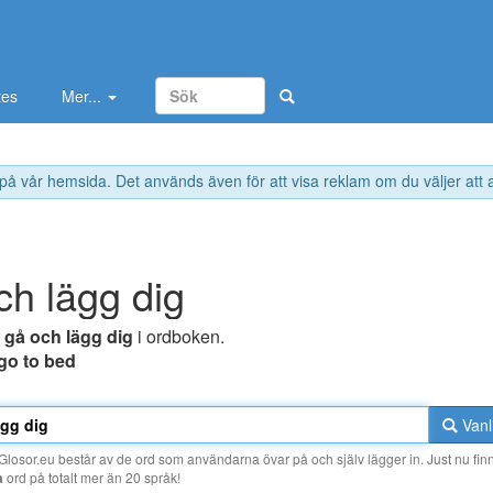
tes
Mer...
 på vår hemsida. Det används även för att visa reklam om du väljer att
ch lägg dig
r
gå och lägg dig
i ordboken.
go to bed
Vanl
losor.eu består av de ord som användarna övar på och själv lägger in. Just nu finn
a
ord på totalt mer än 20 språk!