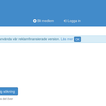
Bli medlem
Logga in
 använda vår reklamfinansierade version.
Läs mer
OK
ig sökning
s det över