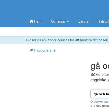
Hem
Övningar
Lärare
Talsyn
Glosor.eu använder cookies för att hantera ditt besök
Rapportera fel
gå o
Sökte efte
engelska:
Ordboken på G
210 000 unik