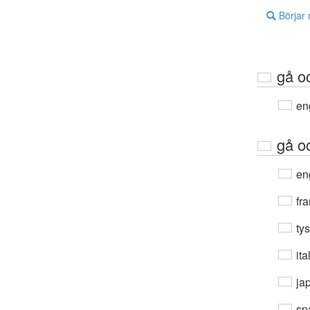
Börjar
gå o
en
gå o
en
fra
ty
ita
ja
sp