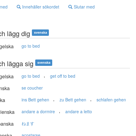
 med
Innehåller sökordet
Slutar med
ch lägg dig
svenska
gelska
go to bed
ch lägga sig
svenska
,
gelska
go to bed
get off to bed
nska
se coucher
,
,
ska
ins Bett gehen
zu Bett gehen
schlafen gehen
,
lienska
andare a dormire
andare a letto
panska
ねます
anska
acostarse