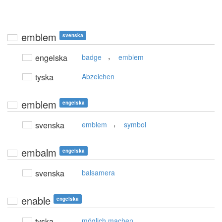
emblem
svenska
,
engelska
badge
emblem
tyska
Abzeichen
emblem
engelska
,
svenska
emblem
symbol
embalm
engelska
svenska
balsamera
enable
engelska
tyska
möglich machen