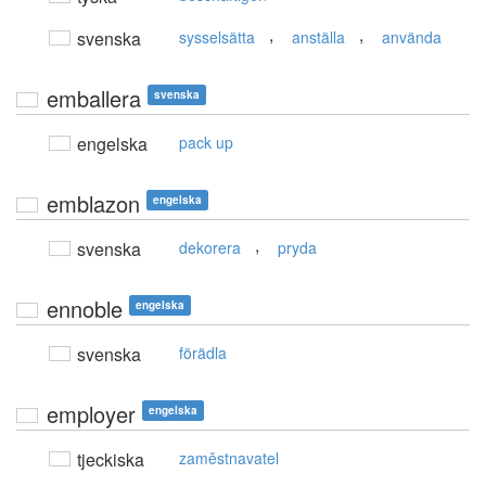
,
,
svenska
sysselsätta
anställa
använda
emballera
svenska
engelska
pack up
emblazon
engelska
,
svenska
dekorera
pryda
ennoble
engelska
svenska
förädla
employer
engelska
tjeckiska
zaměstnavatel