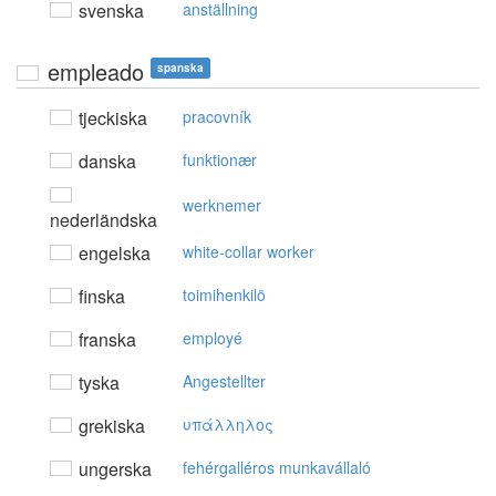
svenska
anställning
empleado
spanska
tjeckiska
pracovník
danska
funktionær
werknemer
nederländska
engelska
white-collar worker
finska
toimihenkilö
franska
employé
tyska
Angestellter
grekiska
υπάλληλoς
ungerska
fehérgalléros munkavállaló