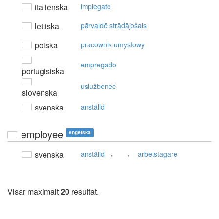
italienska
impiegato
lettiska
pārvaldē strādājošais
polska
pracownik umysłowy
empregado
portugisiska
uslužbenec
slovenska
svenska
anställd
employee
engelska
,
,
svenska
anställd
arbetstagare
Visar maximalt
20
resultat.