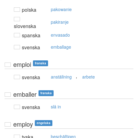
polska
pakowanie
pakiranje
slovenska
spanska
envasado
svenska
emballage
emploi
franska
,
svenska
anställning
arbete
emballer
franska
svenska
slå in
employ
engelska
tyska
beschäftigen