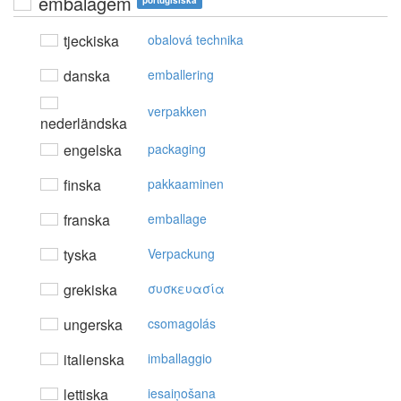
embalagem
portugisiska
tjeckiska
obalová technika
danska
emballering
verpakken
nederländska
engelska
packaging
finska
pakkaaminen
franska
emballage
tyska
Verpackung
grekiska
συσκευασία
ungerska
csomagolás
italienska
imballaggio
lettiska
iesaiņošana