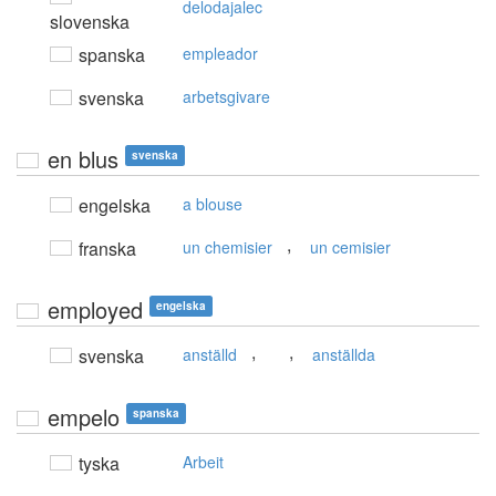
delodajalec
slovenska
spanska
empleador
svenska
arbetsgivare
en blus
svenska
engelska
a blouse
,
franska
un chemisier
un cemisier
employed
engelska
,
,
svenska
anställd
anställda
empelo
spanska
tyska
Arbeit