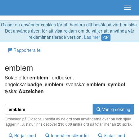
Glosor.eu använder cookies för att hantera ditt besök på vår hemsida.
Det används även för att visa reklam om du väljer att använda vår
reklamfinansierade version.
Läs mer
OK
Rapportera fel
emblem
Sökte efter
emblem
i ordboken.
engelska:
badge
,
emblem
, svenska:
emblem
,
symbol
,
tyska:
Abzeichen
Vanlig sökning
Ordboken på Glosor.eu består av de ord som användarna övar på och själv
lägger in. Just nu finns det över
210 000 unika
ord på totalt mer än 20 språk!
Börjar med
Innehåller sökordet
Slutar med