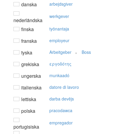
danska
arbejdsgiver
werkgever
nederländska
finska
työnantaja
franska
employeur
,
tyska
Arbeitgeber
Boss
grekiska
εργoδότης
ungerska
munkaadó
italienska
datore di lavoro
lettiska
darba devējs
polska
pracodawca
empregador
portugisiska