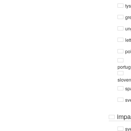
ty
gre
un
let
po
portug
slove
sp
sv
impa
sv