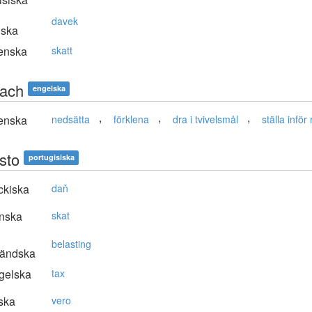
davek
nska
enska
skatt
ach
engelska
,
,
,
enska
nedsätta
förklena
dra i tvivelsmål
ställa inför 
sto
portugisiska
ckiska
daň
nska
skat
belasting
ländska
gelska
tax
ska
vero