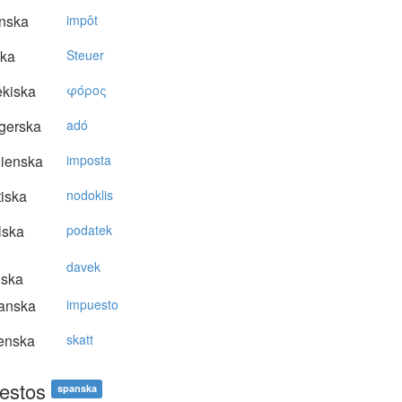
nska
impôt
ska
Steuer
kiska
φόρoς
gerska
adó
lienska
imposta
tiska
nodoklis
lska
podatek
davek
nska
anska
impuesto
enska
skatt
estos
spanska