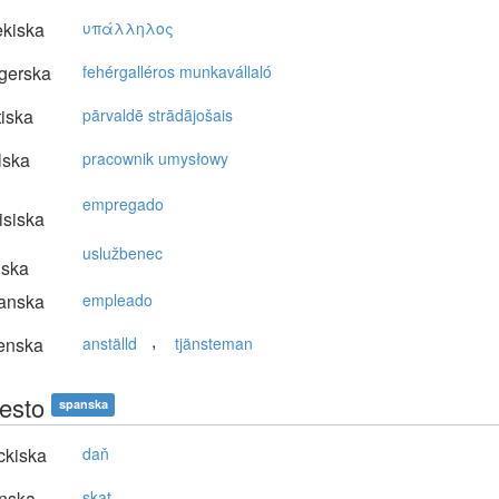
kiska
υπάλληλoς
gerska
fehérgalléros munkavállaló
tiska
pārvaldē strādājošais
lska
pracownik umysłowy
empregado
isiska
uslužbenec
nska
anska
empleado
,
enska
anställd
tjänsteman
esto
spanska
ckiska
daň
nska
skat