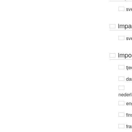
sv
impa
sv
impo
tje
da
neder
en
fin
fra