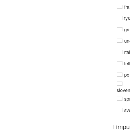
fra
ty
gre
un
ita
let
po
slove
sp
sv
impu