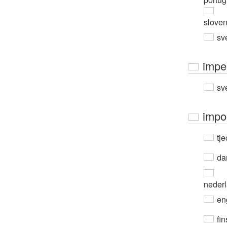
slove
sv
impe
sv
impo
tje
da
neder
en
fin