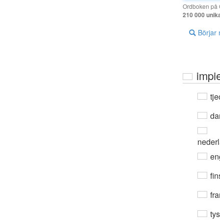
Ordboken på G
210 000 unik
Börjar
impi
tje
da
neder
en
fin
fra
ty