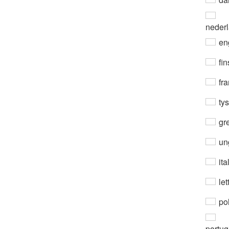
neder
en
fin
fra
ty
gre
un
ita
let
po
portug