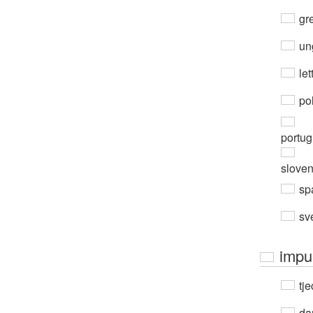
gre
un
let
po
portug
slove
sp
sv
impu
tje
da