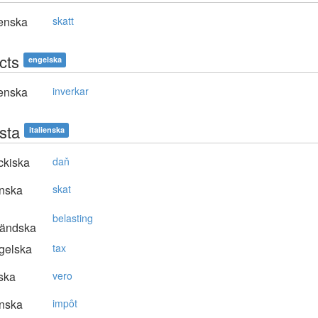
enska
skatt
cts
engelska
enska
inverkar
sta
italienska
ckiska
daň
nska
skat
belasting
ländska
gelska
tax
ska
vero
nska
impôt