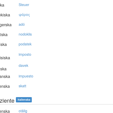
ska
Steuer
kiska
φόρoς
gerska
adó
tiska
nodoklis
lska
podatek
imposto
isiska
davek
nska
anska
impuesto
enska
skatt
ziente
italienska
enska
otålig