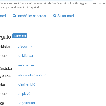
losor.eu består av de ord som användarna övar på och själv lägger in. Just nu finn
a
ord på totalt mer än 20 språk!
 med
Innehåller sökordet
Slutar med
egato
italienska
ckiska
pracovník
nska
funktionær
werknemer
ländska
gelska
white-collar worker
ska
toimihenkilö
nska
employé
ska
Angestellter