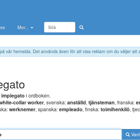
tes
Mer...
 på vår hemsida. Det används även för att visa reklam om du väljer att
egato
r
impiegato
i ordboken.
white-collar worker
, svenska:
anställd
,
tjänsteman
, franska:
e
ska:
werknemer
, spanska:
empleado
, finska:
toimihenkilö
, tje
Vanl