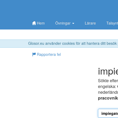
Hem
Övningar
Lärare
Talsyn
Glosor.eu använder cookies för att hantera ditt besök
Rapportera fel
impi
Sökte efte
engelska:
nederländ
pracovník