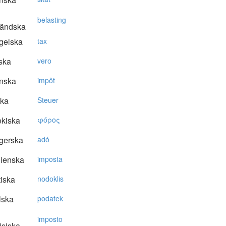
belasting
ländska
gelska
tax
ska
vero
nska
impôt
ska
Steuer
kiska
φόρoς
gerska
adó
lienska
imposta
tiska
nodoklis
lska
podatek
imposto
isiska