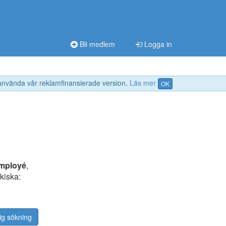
Bli medlem
Logga in
 använda vår reklamfinansierade version.
Läs mer
OK
mployé
,
ckiska:
ig sökning