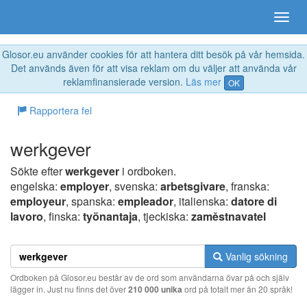
Glosor.eu använder cookies för att hantera ditt besök på vår hemsida.
Det används även för att visa reklam om du väljer att använda vår
reklamfinansierade version.
Läs mer
OK
Rapportera fel
werkgever
Sökte efter
werkgever
i ordboken.
engelska:
employer
, svenska:
arbetsgivare
, franska:
employeur
, spanska:
empleador
, italienska:
datore di
lavoro
, finska:
työnantaja
, tjeckiska:
zaměstnavatel
Vanlig sökning
Ordboken på Glosor.eu består av de ord som användarna övar på och själv
lägger in. Just nu finns det över
210 000 unika
ord på totalt mer än 20 språk!