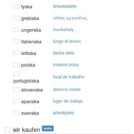
tyska
Arbeitsstätte
grekiska
τόπoς εργασίας
ungerska
munkahely
italienska
luogo di lavoro
lettiska
darba vieta
polska
miejsce pracy
local de trabalho
portugisiska
slovenska
delovno mesto
spanska
lugar de trabajo
svenska
arbetsplats
wir kaufen
tyska