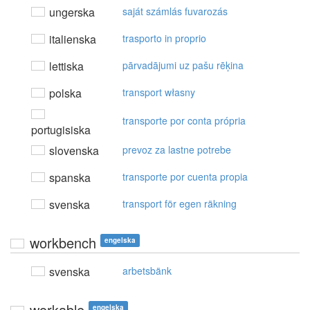
ungerska
saját számlás fuvarozás
italienska
trasporto in proprio
lettiska
pārvadājumi uz pašu rēķina
polska
transport własny
transporte por conta própria
portugisiska
slovenska
prevoz za lastne potrebe
spanska
transporte por cuenta propia
svenska
transport för egen räkning
workbench
engelska
svenska
arbetsbänk
workable
engelska