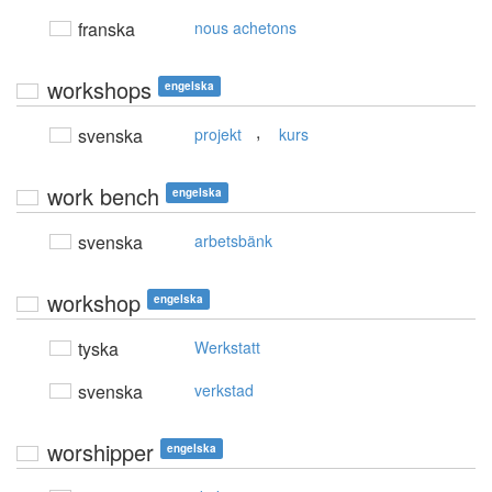
franska
nous achetons
workshops
engelska
,
svenska
projekt
kurs
work bench
engelska
svenska
arbetsbänk
workshop
engelska
tyska
Werkstatt
svenska
verkstad
worshipper
engelska