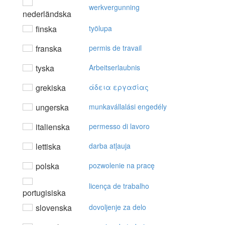
werkvergunning
nederländska
finska
työlupa
franska
permis de travail
tyska
Arbeitserlaubnis
grekiska
άδεια εργασίας
ungerska
munkavállalási engedély
italienska
permesso di lavoro
lettiska
darba atļauja
polska
pozwolenie na pracę
licença de trabalho
portugisiska
slovenska
dovoljenje za delo