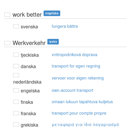
work better
engelska
svenska
fungera bättre
Werkverkehr
tyska
tjeckiska
vnitropodniková doprava
danska
transport for egen regning
vervoer voor eigen rekening
nederländska
engelska
own-account transport
finska
omaan lukuun tapahtuva kuljetus
franska
transport pour compte propre
grekiska
μεταφoρά για ίδιo λoγαριασμό