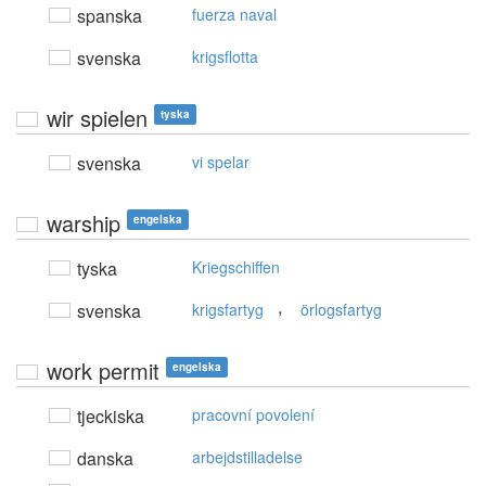
spanska
fuerza naval
svenska
krigsflotta
wir spielen
tyska
svenska
vi spelar
warship
engelska
tyska
Kriegschiffen
,
svenska
krigsfartyg
örlogsfartyg
work permit
engelska
tjeckiska
pracovní povolení
danska
arbejdstilladelse