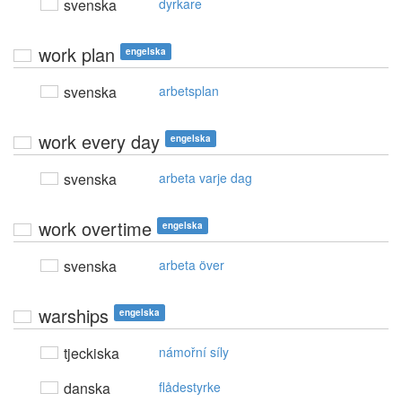
svenska
dyrkare
work plan
engelska
svenska
arbetsplan
work every day
engelska
svenska
arbeta varje dag
work overtime
engelska
svenska
arbeta över
warships
engelska
tjeckiska
námořní síly
danska
flådestyrke