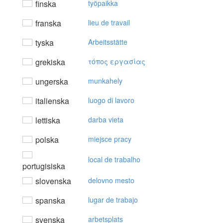
finska
työpaikka
franska
lieu de travail
tyska
Arbeitsstätte
grekiska
τόπoς εργασίας
ungerska
munkahely
italienska
luogo di lavoro
lettiska
darba vieta
polska
miejsce pracy
local de trabalho
portugisiska
slovenska
delovno mesto
spanska
lugar de trabajo
svenska
arbetsplats