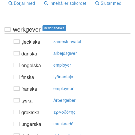
Börjar med
Innehåller sökordet
Slutar med
werkgever
nederländska
tjeckiska
zaměstnavatel
danska
arbejdsgiver
engelska
employer
finska
työnantaja
franska
employeur
tyska
Arbeitgeber
grekiska
εργoδότης
ungerska
munkaadó