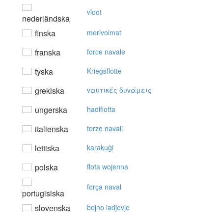
vloot
nederländska
finska
merivoimat
franska
force navale
tyska
Kriegsflotte
grekiska
vαυτικές δυvάμεις
ungerska
hadiflotta
italienska
forze navali
lettiska
karakuģi
polska
flota wojenna
força naval
portugisiska
slovenska
bojno ladjevje