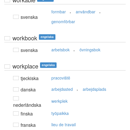
,
,
formbar
användbar
svenska
genomförbar
workbook
engelska
,
svenska
arbetsbok
övningsbok
workplace
engelska
tjeckiska
pracoviště
,
danska
arbejdssted
arbejdsplads
werkplek
nederländska
finska
työpaikka
franska
lieu de travail