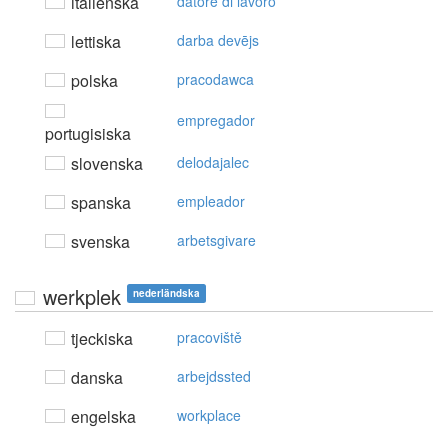
italienska
datore di lavoro
lettiska
darba devējs
polska
pracodawca
empregador
portugisiska
slovenska
delodajalec
spanska
empleador
svenska
arbetsgivare
werkplek
nederländska
tjeckiska
pracoviště
danska
arbejdssted
engelska
workplace