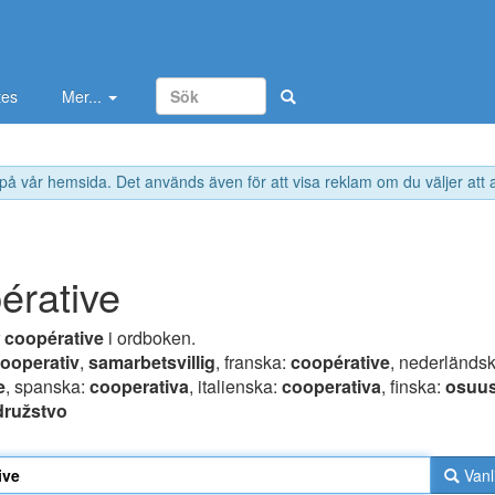
tes
Mer...
 på vår hemsida. Det används även för att visa reklam om du väljer att
érative
r
coopérative
i ordboken.
ooperativ
,
samarbetsvillig
, franska:
coopérative
, nederländsk
e
, spanska:
cooperativa
, italienska:
cooperativa
, finska:
osuu
družstvo
Vanl