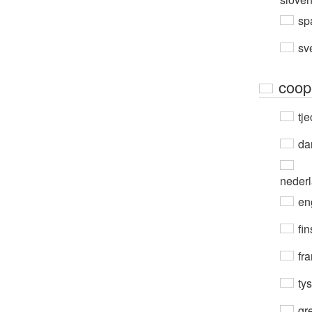
sp
sv
coop
tje
da
neder
en
fin
fra
ty
gre