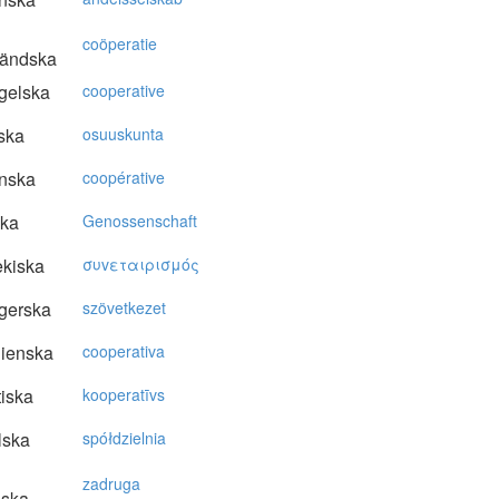
coöperatie
ländska
gelska
cooperative
ska
osuuskunta
nska
coopérative
ska
Genossenschaft
kiska
συvεταιρισμός
gerska
szövetkezet
lienska
cooperativa
tiska
kooperatīvs
lska
spółdzielnia
zadruga
nska