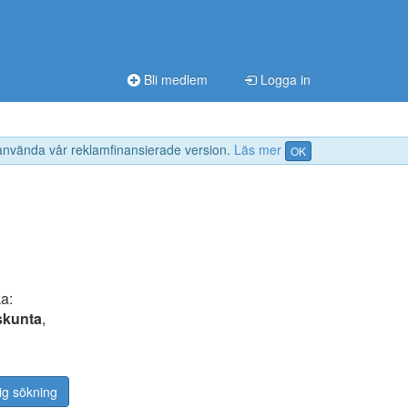
Bli medlem
Logga in
 använda vår reklamfinansierade version.
Läs mer
OK
a:
skunta
,
ig sökning