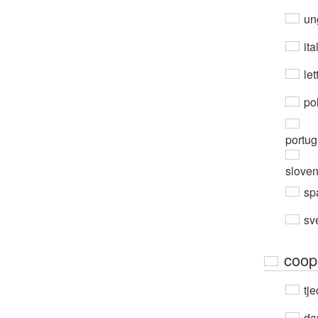
un
ita
let
po
portug
slove
sp
sv
coop
tje
da