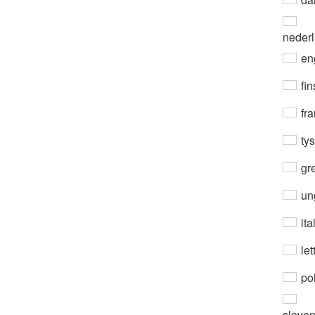
neder
en
fin
fra
ty
gre
un
ita
let
po
slove