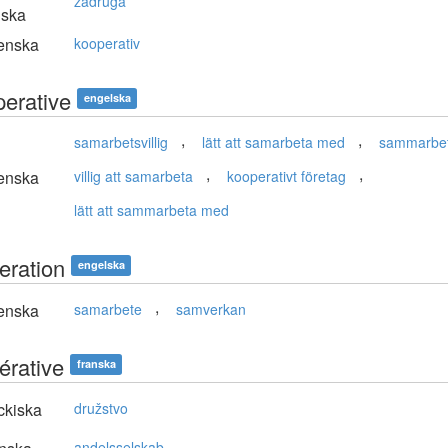
zadruga
nska
enska
kooperativ
perative
engelska
,
,
samarbetsvillig
lätt att samarbeta med
sammarbets
,
,
enska
villig att samarbeta
kooperativt företag
lätt att sammarbeta med
eration
engelska
,
enska
samarbete
samverkan
érative
franska
ckiska
družstvo
andelsselskab