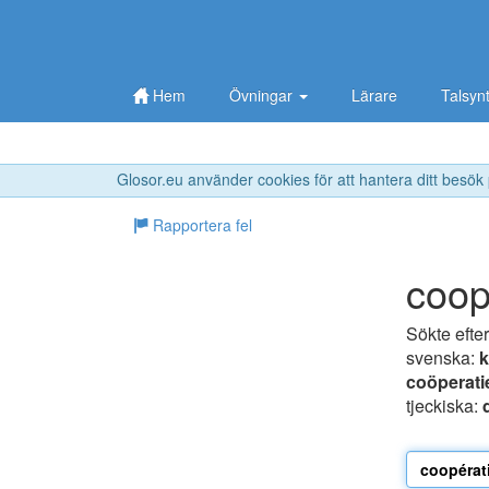
Hem
Övningar
Lärare
Talsyn
Glosor.eu använder cookies för att hantera ditt besök
Rapportera fel
coop
Sökte efte
svenska:
k
coöperati
tjeckiska: