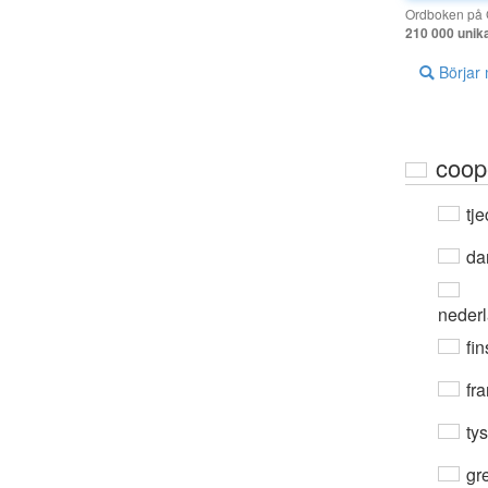
Ordboken på G
210 000 unik
Börjar
coop
tje
da
neder
fin
fra
ty
gre