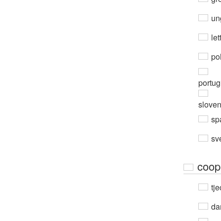
un
let
po
portug
slove
sp
sv
coop
tje
da