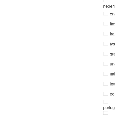
neder
en
fin
fra
ty
gre
un
ita
let
po
portug