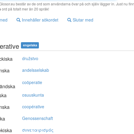
losor.eu består av de ord som användarna övar på och själv lägger in. Just nu finn
a
ord på totalt mer än 20 språk!
 med
Innehåller sökordet
Slutar med
erative
engelska
ckiska
družstvo
nska
andelsselskab
coöperatie
ländska
ska
osuuskunta
nska
coopérative
ska
Genossenschaft
kiska
συvεταιρισμός