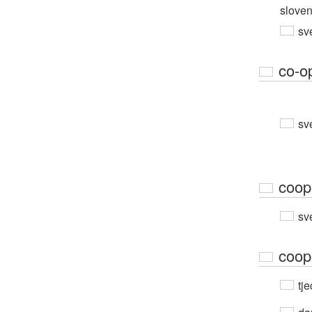
slove
sv
co-o
sv
coop
sv
coop
tje