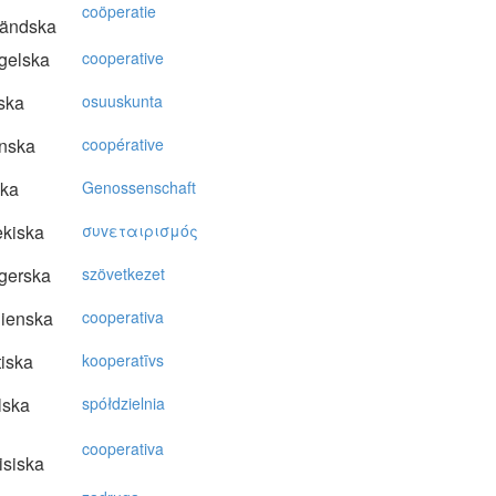
coöperatie
ländska
gelska
cooperative
ska
osuuskunta
nska
coopérative
ska
Genossenschaft
kiska
συvεταιρισμός
gerska
szövetkezet
lienska
cooperativa
tiska
kooperatīvs
lska
spółdzielnia
cooperativa
isiska