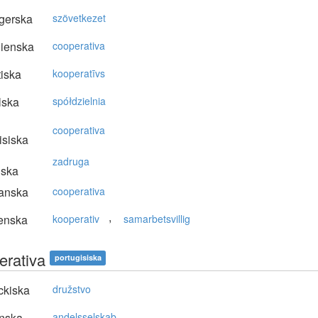
gerska
szövetkezet
lienska
cooperativa
tiska
kooperatīvs
lska
spółdzielnia
cooperativa
isiska
zadruga
nska
anska
cooperativa
,
enska
kooperativ
samarbetsvillig
erativa
portugisiska
ckiska
družstvo
nska
andelsselskab