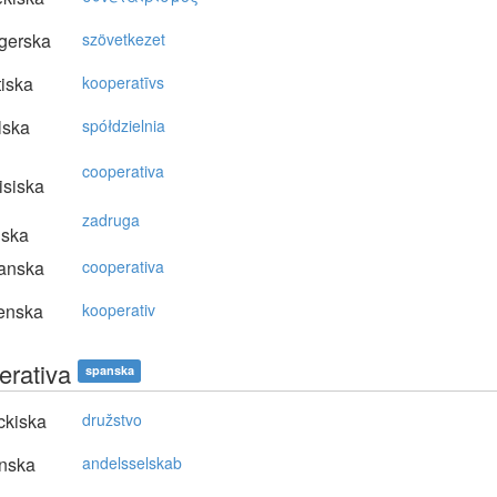
gerska
szövetkezet
tiska
kooperatīvs
lska
spółdzielnia
cooperativa
isiska
zadruga
nska
anska
cooperativa
enska
kooperativ
erativa
spanska
ckiska
družstvo
nska
andelsselskab