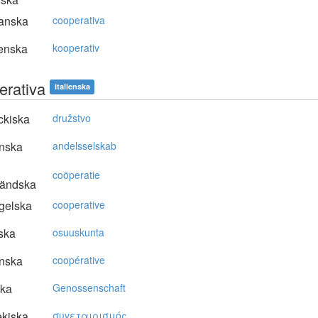
anska
cooperativa
enska
kooperativ
erativa
italienska
ckiska
družstvo
nska
andelsselskab
coöperatie
ländska
gelska
cooperative
ska
osuuskunta
nska
coopérative
ska
Genossenschaft
kiska
συvεταιρισμός