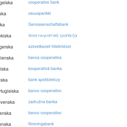
gelska
cooperative bank
ska
osuuspankki
ska
Genossenschaftsbank
kiska
συvεταιριστική τράπεζα
gerska
szövetkezeti hitelintézet
lienska
banca cooperativa
tiska
kooperatīvā banka
lska
bank spółdzielczy
tugisiska
banco cooperativo
ovenska
zadružna banka
anska
banco cooperativo
enska
föreningsbank