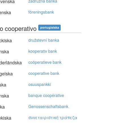
ovenska
zadružna banka
enska
föreningsbank
o cooperativo
portugisiska
ckiska
družstevní banka
nska
kooperativ bank
derländska
coöperatieve bank
gelska
cooperative bank
ska
osuuspankki
nska
banque coopérative
ska
Genossenschaftsbank
kiska
συvεταιριστική τράπεζα