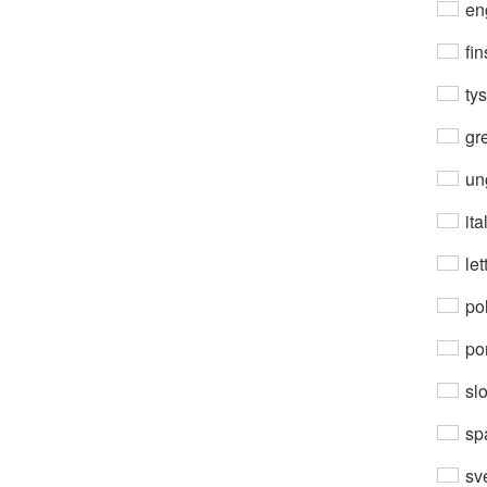
en
fin
ty
gre
un
ita
let
po
por
sl
sp
sv