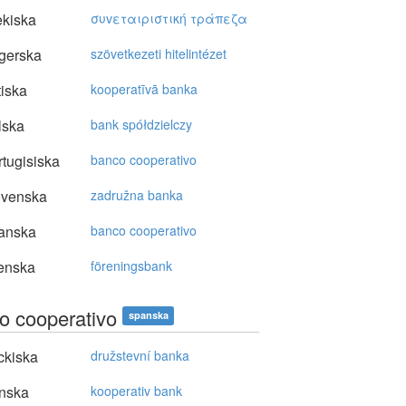
kiska
συvεταιριστική τράπεζα
gerska
szövetkezeti hitelintézet
tiska
kooperatīvā banka
lska
bank spółdzielczy
tugisiska
banco cooperativo
ovenska
zadružna banka
anska
banco cooperativo
enska
föreningsbank
o cooperativo
spanska
ckiska
družstevní banka
nska
kooperativ bank