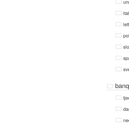
un
ita
let
po
sl
sp
sv
banq
tje
da
ne