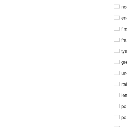
ne
en
fin
fra
ty
gre
un
ita
let
po
por