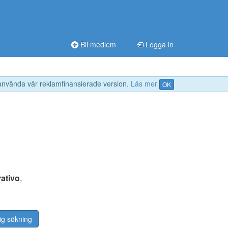
Bli medlem
Logga in
 använda vår reklamfinansierade version.
Läs mer
OK
ativo
,
ig sökning