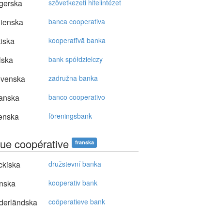
gerska
szövetkezeti hitelintézet
lienska
banca cooperativa
tiska
kooperatīvā banka
lska
bank spółdzielczy
ovenska
zadružna banka
anska
banco cooperativo
enska
föreningsbank
ue coopérative
franska
ckiska
družstevní banka
nska
kooperativ bank
derländska
coöperatieve bank