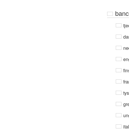
banc
tje
da
ne
en
fin
fra
ty
gre
un
ita