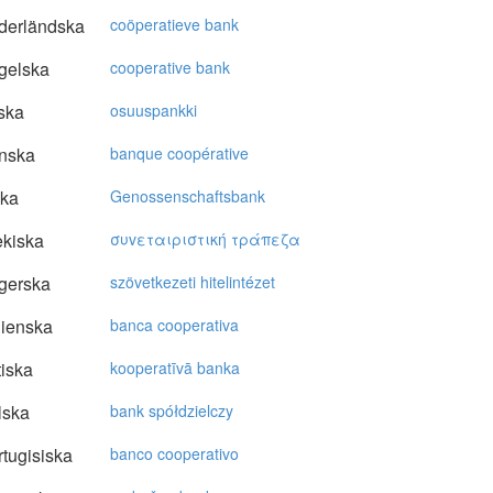
derländska
coöperatieve bank
gelska
cooperative bank
ska
osuuspankki
nska
banque coopérative
ska
Genossenschaftsbank
kiska
συvεταιριστική τράπεζα
gerska
szövetkezeti hitelintézet
lienska
banca cooperativa
tiska
kooperatīvā banka
lska
bank spółdzielczy
tugisiska
banco cooperativo