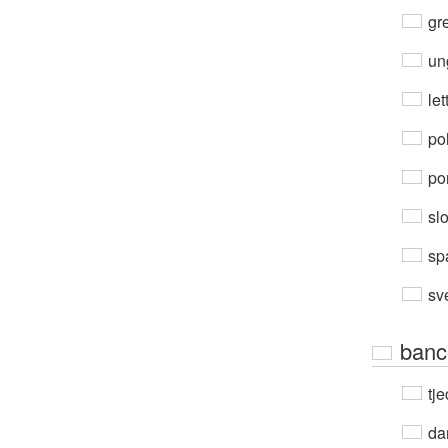
gre
un
let
po
por
sl
sp
sv
banc
tje
da