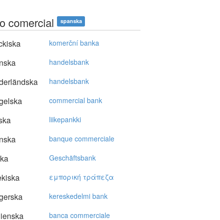
o comercial
spanska
ckiska
komerční banka
nska
handelsbank
derländska
handelsbank
gelska
commercial bank
ska
liikepankki
nska
banque commerciale
ska
Geschäftsbank
kiska
εμπoρική τράπεζα
gerska
kereskedelmi bank
lienska
banca commerciale