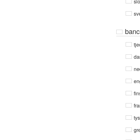
sl
sv
banc
tje
da
ne
en
fin
fra
ty
gre