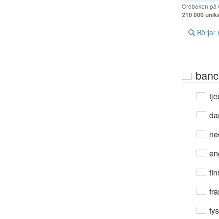
Ordboken på G
210 000 unik
Börjar
banc
tje
da
ne
en
fin
fra
ty