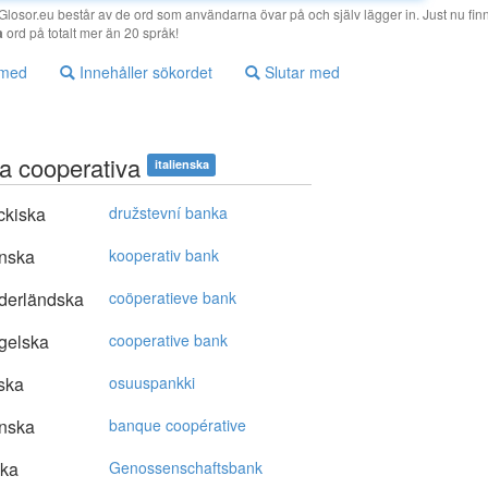
losor.eu består av de ord som användarna övar på och själv lägger in. Just nu finn
a
ord på totalt mer än 20 språk!
 med
Innehåller sökordet
Slutar med
a cooperativa
italienska
ckiska
družstevní banka
nska
kooperativ bank
derländska
coöperatieve bank
gelska
cooperative bank
ska
osuuspankki
nska
banque coopérative
ska
Genossenschaftsbank