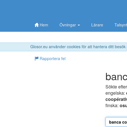
Hem
Övningar
Lärare
Talsyn
Glosor.eu använder cookies för att hantera ditt besök
Rapportera fel
banc
Sökte efte
engelska:
coopérati
finska:
os