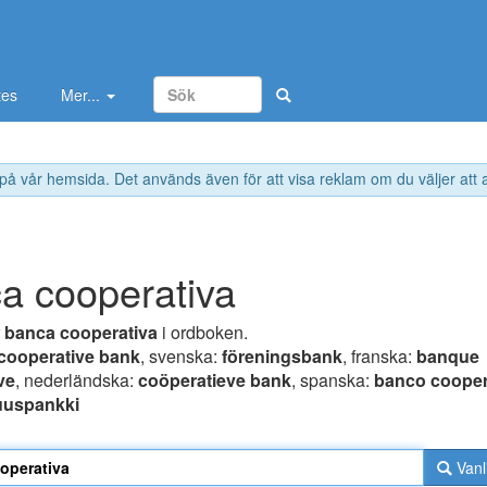
tes
Mer...
 på vår hemsida. Det används även för att visa reklam om du väljer att
a cooperativa
r
banca cooperativa
i ordboken.
cooperative bank
, svenska:
föreningsbank
, franska:
banque
ve
, nederländska:
coöperatieve bank
, spanska:
banco cooper
uuspankki
Vanl