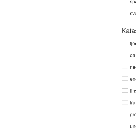
sp
sv
Kata
tje
da
ne
en
fin
fra
gre
un