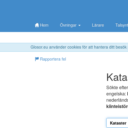
Hem
Övningar
Lärare
Talsyn
Glosor.eu använder cookies för att hantera ditt besök
Rapportera fel
Kata
Sökte efte
engelska:
nederländ
kiinteistör