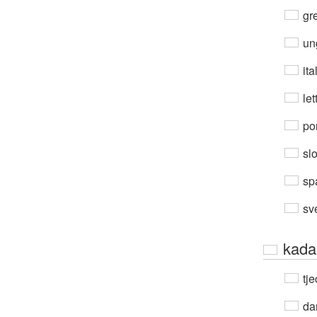
gre
un
ita
let
por
sl
sp
sv
kada
tje
da