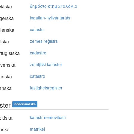
kiska
δημόσιo κτηματoλόγιo
gerska
ingatlan-nyilvántartás
lienska
catasto
tiska
zemes reģistrs
tugisiska
cadastro
ovenska
zemljiški kataster
anska
catastro
enska
fastighetsregister
ster
nederländska
ckiska
katastr nemovitostí
nska
matrikel