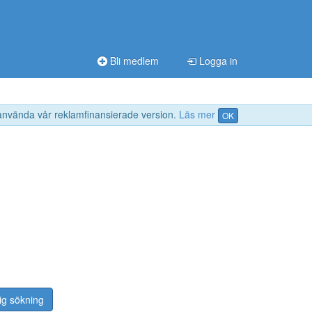
Bli medlem
Logga in
 använda vår reklamfinansierade version.
Läs mer
OK
ig sökning