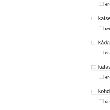
en
kats
sv
kåda
en
katas
en
kohd
en