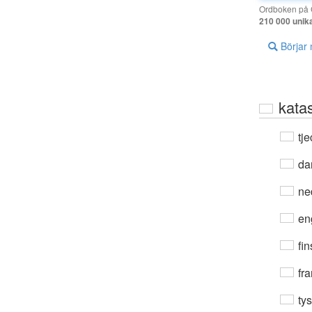
Ordboken på G
210 000 unik
Börjar
kata
tje
da
ne
en
fin
fra
ty