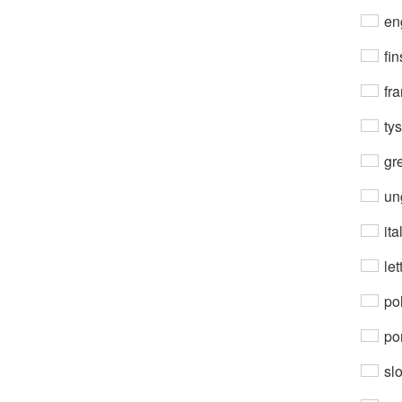
en
fin
fra
ty
gre
un
ita
let
po
por
sl