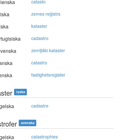
lienska
catasto
tiska
zemes reģistrs
lska
kataster
tugisiska
cadastro
ovenska
zemljiški kataster
anska
catastro
enska
fastighetsregister
ster
tyska
gelska
cadastre
trofer
svenska
gelska
catastrophies