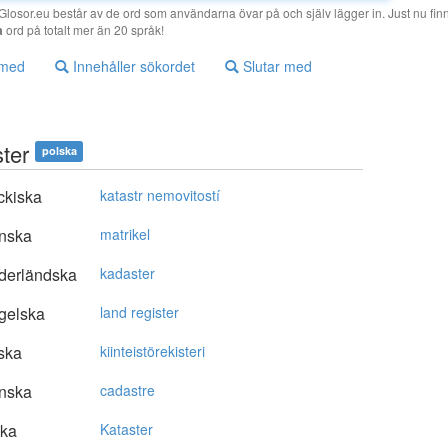
losor.eu består av de ord som användarna övar på och själv lägger in. Just nu finn
a
ord på totalt mer än 20 språk!
 med
Innehåller sökordet
Slutar med
ster
polska
ckiska
katastr nemovitostí
nska
matrikel
derländska
kadaster
gelska
land register
ska
kiinteistörekisteri
nska
cadastre
ska
Kataster