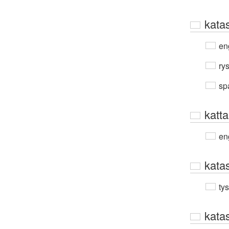
katas
en
ry
sp
katta
en
kata
ty
katas