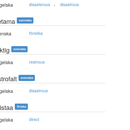
,
gelska
disasterous
disastrous
etama
estniska
enska
försöka
ktig
svenska
gelska
resinous
trofalt
svenska
gelska
disastrous
istaa
finska
gelska
direct