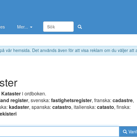
tes
Mer...
 på vår hemsida. Det används även för att visa reklam om du väljer att
ster
r
Kataster
i ordboken.
land register
, svenska:
fastighetsregister
, franska:
cadastre
,
ska:
kadaster
, spanska:
catastro
, italienska:
catasto
, finska:
ekisteri
Vanl