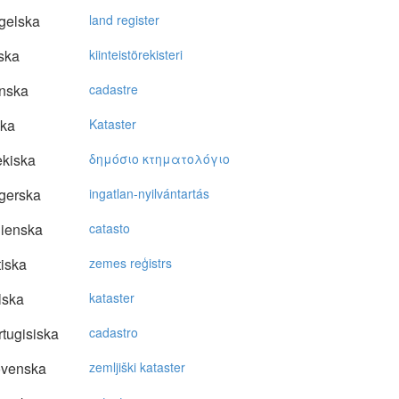
gelska
land register
ska
kiinteistörekisteri
nska
cadastre
ska
Kataster
kiska
δημόσιo κτηματoλόγιo
gerska
ingatlan-nyilvántartás
lienska
catasto
tiska
zemes reģistrs
lska
kataster
tugisiska
cadastro
ovenska
zemljiški kataster