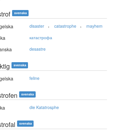
trof
svenska
,
,
gelska
disaster
catastrophe
mayhem
ska
катастрофа
anska
desastre
ktig
svenska
gelska
feline
strofen
svenska
ska
die Katatrosphe
trofal
svenska