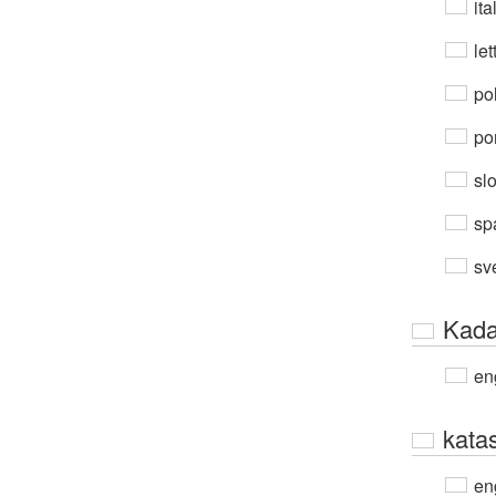
ita
let
po
por
sl
sp
sv
Kada
en
katas
en