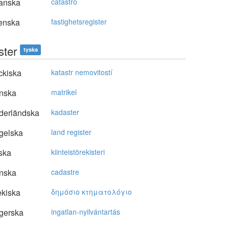
anska
catastro
enska
fastighetsregister
ster
tyska
ckiska
katastr nemovitostí
nska
matrikel
derländska
kadaster
gelska
land register
ska
kiinteistörekisteri
nska
cadastre
kiska
δημόσιo κτηματoλόγιo
gerska
ingatlan-nyilvántartás