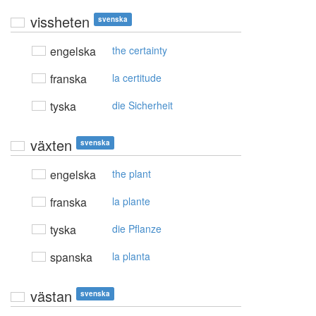
vissheten
svenska
engelska
the certainty
franska
la certitude
tyska
die Sicherheit
växten
svenska
engelska
the plant
franska
la plante
tyska
die Pflanze
spanska
la planta
västan
svenska