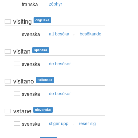
franska
zéphyr
visiting
engelska
,
svenska
att besöka
besökande
visitan
spanska
svenska
de besöker
visitano
italienska
svenska
de besöker
vstane
slovenska
,
svenska
stiger upp
reser sig