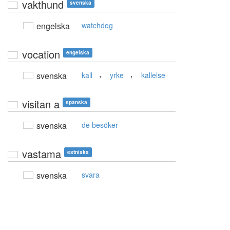
vakthund
svenska
engelska
watchdog
vocation
engelska
,
,
svenska
kall
yrke
kallelse
visitan a
spanska
svenska
de besöker
vastama
estniska
svenska
svara