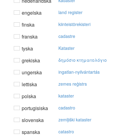
nederländska
kadaster
engelska
land register
finska
kiinteistörekisteri
franska
cadastre
tyska
Kataster
grekiska
δημόσιo κτηματoλόγιo
ungerska
ingatlan-nyilvántartás
lettiska
zemes reģistrs
polska
kataster
portugisiska
cadastro
slovenska
zemljiški kataster
spanska
catastro