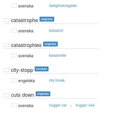
svenska
fastighetsregister
catastrophe
engelska
svenska
katastrof
catastrophies
engelska
svenska
katastrofer
city-stopp
svenska
engelska
city break
cuts down
engelska
,
svenska
hugger ner
hugger ned