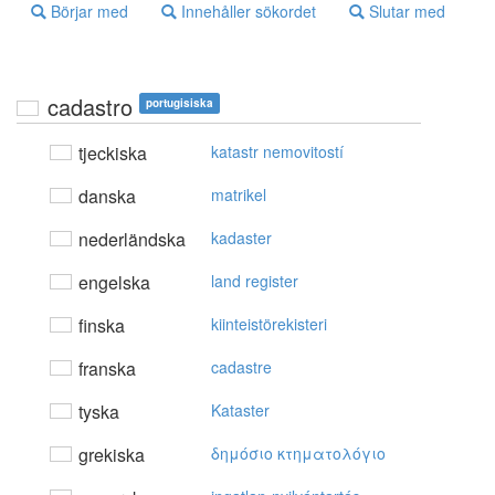
Börjar med
Innehåller sökordet
Slutar med
cadastro
portugisiska
tjeckiska
katastr nemovitostí
danska
matrikel
nederländska
kadaster
engelska
land register
finska
kiinteistörekisteri
franska
cadastre
tyska
Kataster
grekiska
δημόσιo κτηματoλόγιo