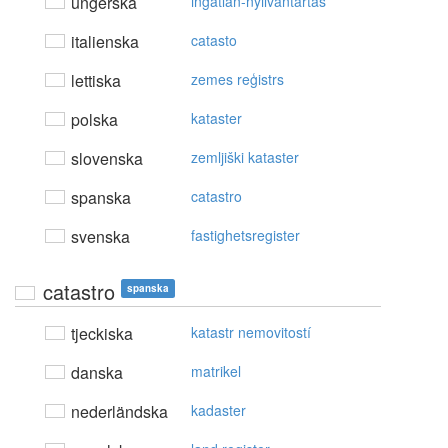
ungerska
ingatlan-nyilvántartás
italienska
catasto
lettiska
zemes reģistrs
polska
kataster
slovenska
zemljiški kataster
spanska
catastro
svenska
fastighetsregister
catastro
spanska
tjeckiska
katastr nemovitostí
danska
matrikel
nederländska
kadaster