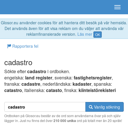
Glosor.eu använder cookies för att hantera ditt besök på vår hemsida.
Det används även för att visa reklam om du väljer att använda vår
reklamfinansierade version.
Läs mer
OK
Rapportera fel
cadastro
Sökte efter
cadastro
i ordboken.
engelska:
land register
, svenska:
fastighetsregister
,
franska:
cadastre
, nederländska:
kadaster
, spanska:
catastro
, italienska:
catasto
, finska:
kiinteistörekisteri
Vanlig sökning
Ordboken på Glosor.eu består av de ord som användarna övar på och själv
lägger in. Just nu finns det över
210 000 unika
ord på totalt mer än 20 språk!