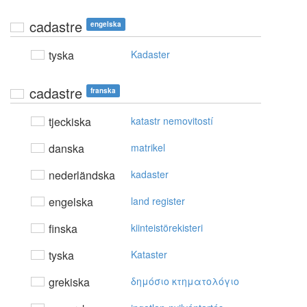
cadastre
engelska
tyska
Kadaster
cadastre
franska
tjeckiska
katastr nemovitostí
danska
matrikel
nederländska
kadaster
engelska
land register
finska
kiinteistörekisteri
tyska
Kataster
grekiska
δημόσιo κτηματoλόγιo