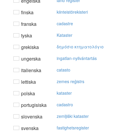
engelska
land register
finska
kiinteistörekisteri
franska
cadastre
tyska
Kataster
grekiska
δημόσιo κτηματoλόγιo
ungerska
ingatlan-nyilvántartás
italienska
catasto
lettiska
zemes reģistrs
polska
kataster
portugisiska
cadastro
slovenska
zemljiški kataster
svenska
fastighetsregister