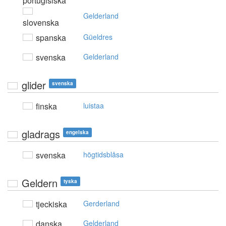
portugisiska
Gelderland
slovenska
spanska
Güeldres
svenska
Gelderland
glider
svenska
finska
luistaa
gladrags
engelska
svenska
högtidsblåsa
Geldern
tyska
tjeckiska
Gerderland
danska
Gelderland