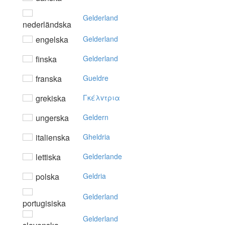
Gelderland
nederländska
engelska
Gelderland
finska
Gelderland
franska
Gueldre
grekiska
Γκέλvτρια
ungerska
Geldern
italienska
Gheldria
lettiska
Gelderlande
polska
Geldria
Gelderland
portugisiska
Gelderland