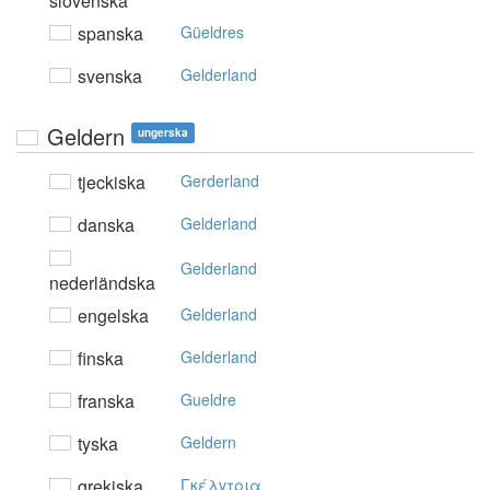
slovenska
spanska
Güeldres
svenska
Gelderland
Geldern
ungerska
tjeckiska
Gerderland
danska
Gelderland
Gelderland
nederländska
engelska
Gelderland
finska
Gelderland
franska
Gueldre
tyska
Geldern
grekiska
Γκέλvτρια