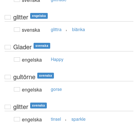
glitter
engelska
,
svenska
glittra
blänka
Glader
svenska
engelska
Happy
gultörne
svenska
engelska
gorse
glitter
svenska
,
engelska
tinsel
sparkle