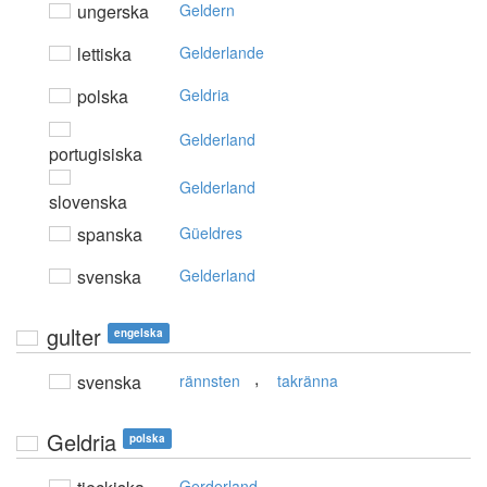
ungerska
Geldern
lettiska
Gelderlande
polska
Geldria
Gelderland
portugisiska
Gelderland
slovenska
spanska
Güeldres
svenska
Gelderland
gulter
engelska
,
svenska
rännsten
takränna
Geldria
polska
Gerderland