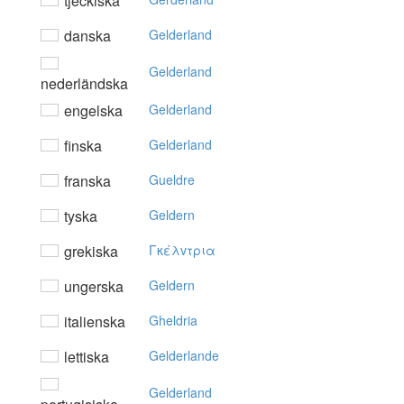
tjeckiska
danska
Gelderland
Gelderland
nederländska
engelska
Gelderland
finska
Gelderland
franska
Gueldre
tyska
Geldern
grekiska
Γκέλvτρια
ungerska
Geldern
italienska
Gheldria
lettiska
Gelderlande
Gelderland