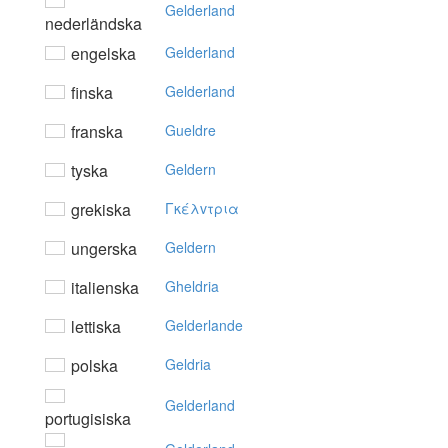
Gelderland
nederländska
engelska
Gelderland
finska
Gelderland
franska
Gueldre
tyska
Geldern
grekiska
Γκέλvτρια
ungerska
Geldern
italienska
Gheldria
lettiska
Gelderlande
polska
Geldria
Gelderland
portugisiska