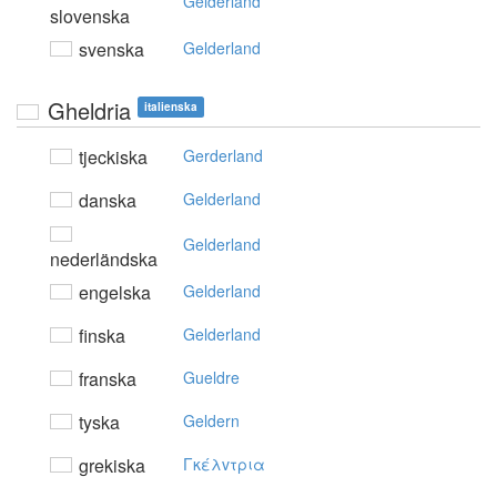
Gelderland
slovenska
svenska
Gelderland
Gheldria
italienska
tjeckiska
Gerderland
danska
Gelderland
Gelderland
nederländska
engelska
Gelderland
finska
Gelderland
franska
Gueldre
tyska
Geldern
grekiska
Γκέλvτρια