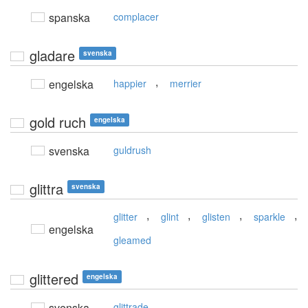
spanska
complacer
gladare
svenska
,
engelska
happier
merrier
gold ruch
engelska
svenska
guldrush
glittra
svenska
,
,
,
,
glitter
glint
glisten
sparkle
engelska
gleamed
glittered
engelska
svenska
glittrade