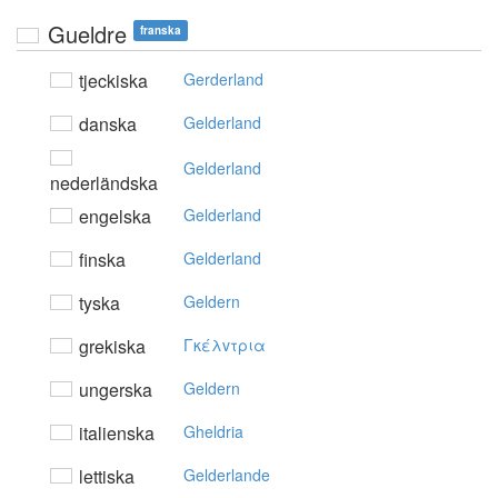
Gueldre
franska
tjeckiska
Gerderland
danska
Gelderland
Gelderland
nederländska
engelska
Gelderland
finska
Gelderland
tyska
Geldern
grekiska
Γκέλvτρια
ungerska
Geldern
italienska
Gheldria
lettiska
Gelderlande