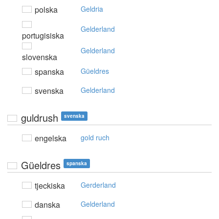
polska
Geldria
Gelderland
portugisiska
Gelderland
slovenska
spanska
Güeldres
svenska
Gelderland
guldrush
svenska
engelska
gold ruch
Güeldres
spanska
tjeckiska
Gerderland
danska
Gelderland