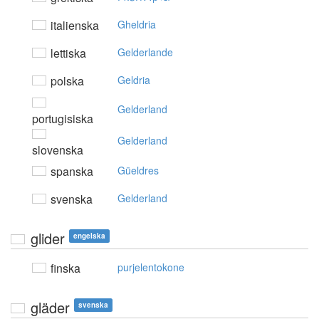
italienska
Gheldria
lettiska
Gelderlande
polska
Geldria
Gelderland
portugisiska
Gelderland
slovenska
spanska
Güeldres
svenska
Gelderland
glider
engelska
finska
purjelentokone
gläder
svenska