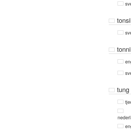
sv
tonsil
sv
tonn
en
sv
tung 
tje
neder
en