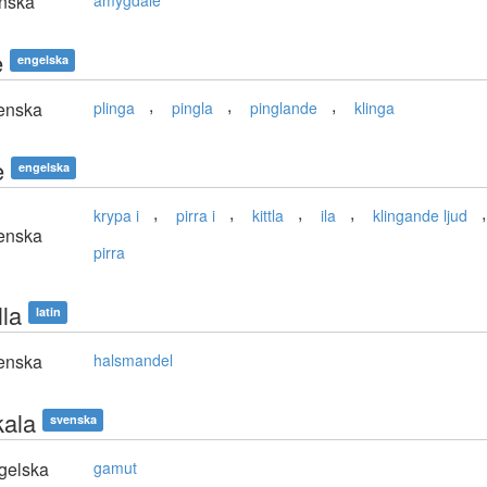
nska
amygdale
e
engelska
,
,
,
enska
plinga
pingla
pinglande
klinga
e
engelska
,
,
,
,
krypa i
pirra i
kittla
ila
klingande ljud
enska
pirra
lla
latin
enska
halsmandel
kala
svenska
gelska
gamut