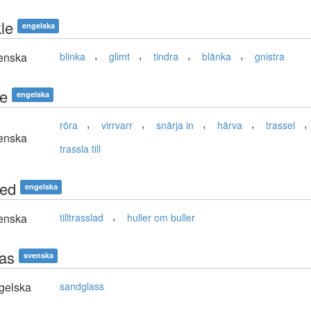
le
engelska
,
,
,
,
enska
blinka
glimt
tindra
blänka
gnistra
le
engelska
,
,
,
,
,
röra
virrvarr
snärja in
härva
trassel
enska
trassla till
led
engelska
,
enska
tilltrasslad
huller om buller
las
svenska
gelska
sandglass