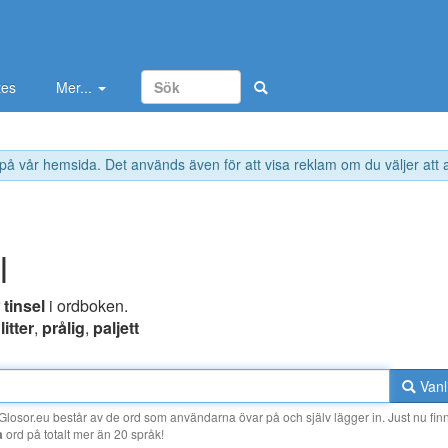
tes
Mer...
 på vår hemsida. Det används även för att visa reklam om du väljer att
l
r
tinsel
i ordboken.
litter
,
prålig
,
paljett
Vanl
losor.eu består av de ord som användarna övar på och själv lägger in. Just nu finn
a
ord på totalt mer än 20 språk!