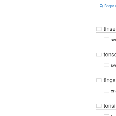
Börjar
tinse
sv
tens
sv
tings
en
tonsil