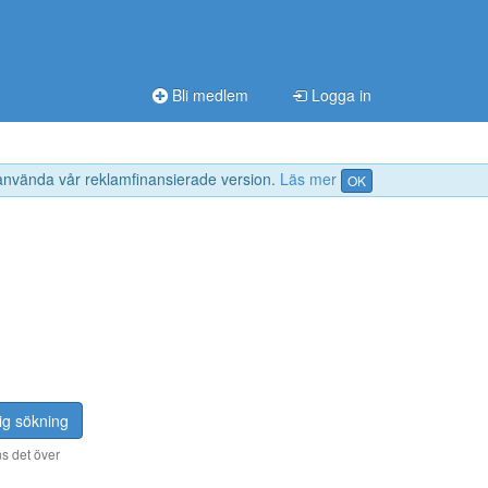
Bli medlem
Logga in
 använda vår reklamfinansierade version.
Läs mer
OK
ig sökning
s det över