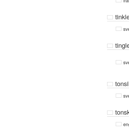
fra
tinkl
sv
tingl
sv
tonsi
sv
tons
en