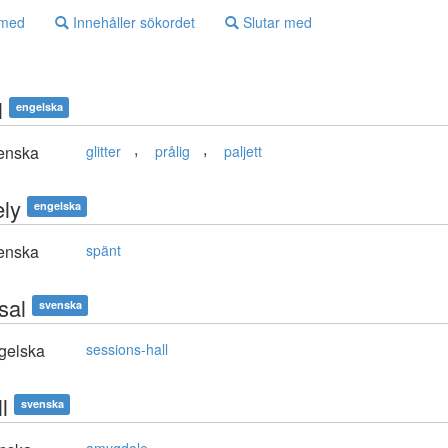
 med
Innehåller sökordet
Slutar med
l
engelska
,
,
enska
glitter
prålig
paljett
ely
engelska
enska
spänt
sal
svenska
gelska
sessions-hall
l
svenska