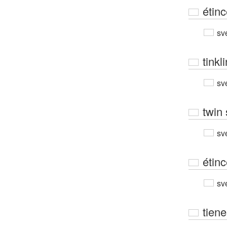
étinc
sv
tinkl
sv
twin 
sv
étinc
sv
tiene