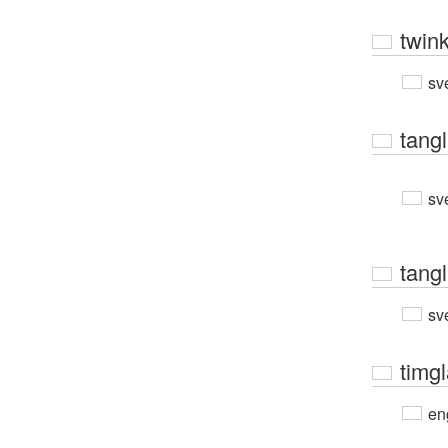
twink
sv
tang
sv
tang
sv
timg
en