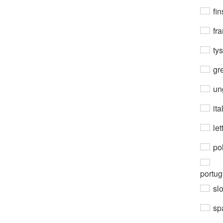
fin
fra
ty
gre
un
ita
let
po
portug
sl
sp