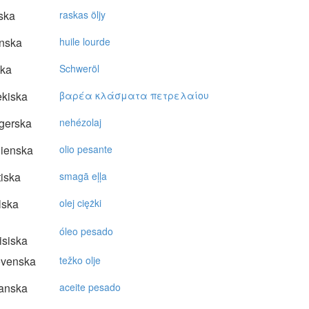
ska
raskas öljy
nska
huile lourde
ska
Schweröl
kiska
βαρέα κλάσματα πετρελαίoυ
gerska
nehézolaj
lienska
olio pesante
tiska
smagā eļļa
lska
olej ciężki
óleo pesado
isiska
ovenska
težko olje
anska
aceite pesado