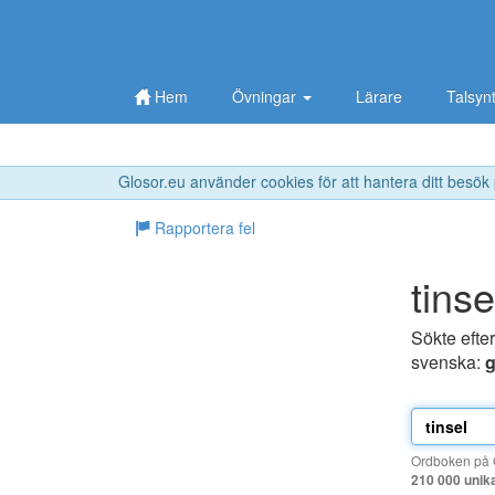
Hem
Övningar
Lärare
Talsyn
Glosor.eu använder cookies för att hantera ditt besök
Rapportera fel
tinse
Sökte efte
svenska:
g
Ordboken på G
210 000 unik