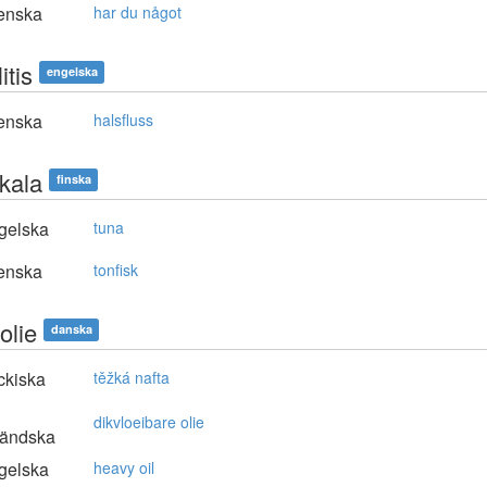
enska
har du något
itis
engelska
enska
halsfluss
ikala
finska
gelska
tuna
enska
tonfisk
olie
danska
ckiska
těžká nafta
dikvloeibare olie
ländska
gelska
heavy oil