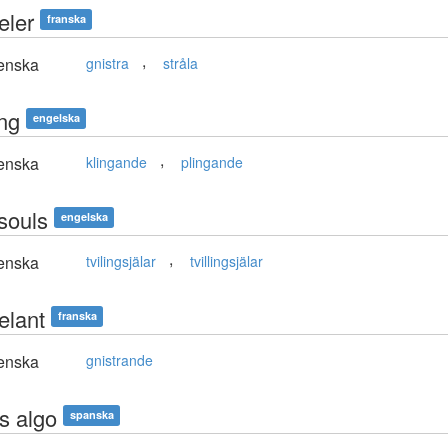
eler
franska
,
enska
gnistra
stråla
ing
engelska
,
enska
klingande
plingande
souls
engelska
,
enska
tvilingsjälar
tvillingsjälar
elant
franska
enska
gnistrande
s algo
spanska