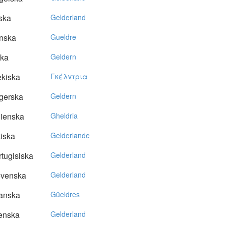
ska
Gelderland
nska
Gueldre
ska
Geldern
kiska
Γκέλvτρια
gerska
Geldern
lienska
Gheldria
tiska
Gelderlande
tugisiska
Gelderland
ovenska
Gelderland
anska
Güeldres
enska
Gelderland