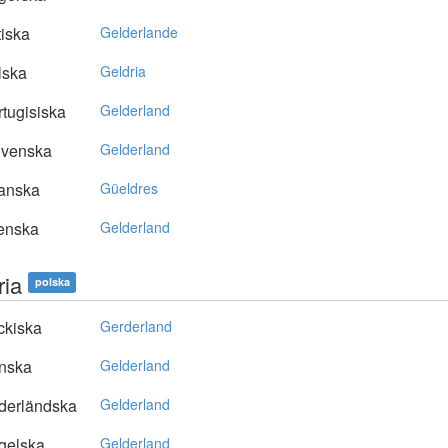
tiska
Gelderlande
lska
Geldria
tugisiska
Gelderland
ovenska
Gelderland
anska
Güeldres
enska
Gelderland
ria
polska
ckiska
Gerderland
nska
Gelderland
derländska
Gelderland
gelska
Gelderland