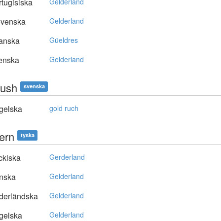
tugisiska
Gelderland
ovenska
Gelderland
anska
Güeldres
enska
Gelderland
rush
svenska
gelska
gold ruch
ern
tyska
ckiska
Gerderland
nska
Gelderland
derländska
Gelderland
gelska
Gelderland