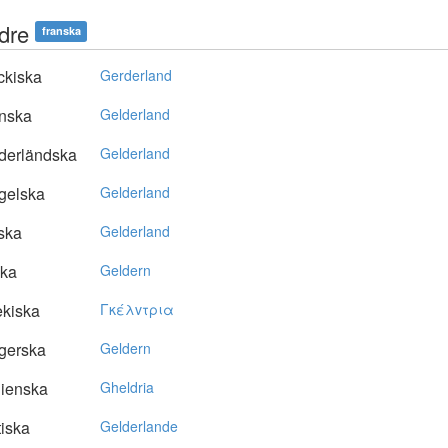
dre
franska
ckiska
Gerderland
nska
Gelderland
derländska
Gelderland
gelska
Gelderland
ska
Gelderland
ska
Geldern
kiska
Γκέλvτρια
gerska
Geldern
lienska
Gheldria
tiska
Gelderlande