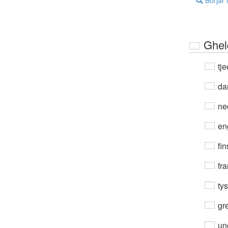
Börjar
Ghel
tje
da
ne
en
fin
fra
ty
gre
un