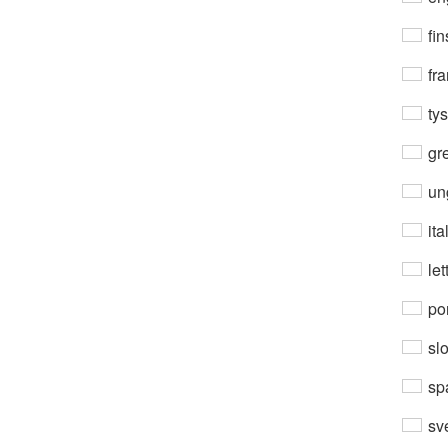
fin
fra
ty
gre
un
ita
let
por
sl
sp
sv