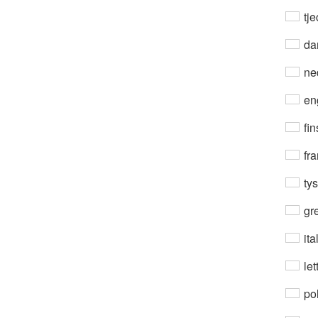
tje
da
ne
en
fin
fra
ty
gre
ita
let
po