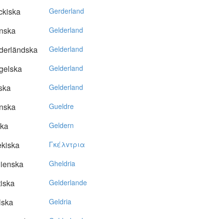
ckiska
Gerderland
nska
Gelderland
derländska
Gelderland
gelska
Gelderland
ska
Gelderland
nska
Gueldre
ska
Geldern
kiska
Γκέλvτρια
lienska
Gheldria
tiska
Gelderlande
lska
Geldria