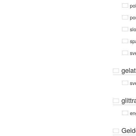
po
por
sl
sp
sv
gelat
sv
glittr
en
Geld