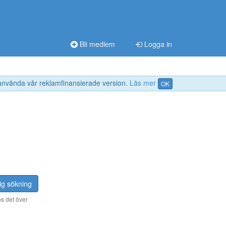
Bli medlem
Logga in
 använda vår reklamfinansierade version.
Läs mer
OK
ig sökning
s det över