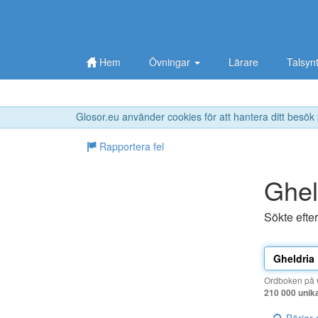
Hem
Övningar
Lärare
Talsyn
Glosor.eu använder cookies för att hantera ditt besök
Rapportera fel
Ghel
Sökte efte
Ordboken på G
210 000 unik