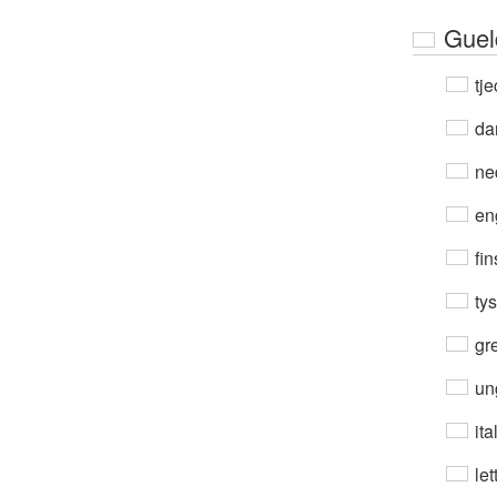
Guel
tje
da
ne
en
fin
ty
gre
un
ita
let