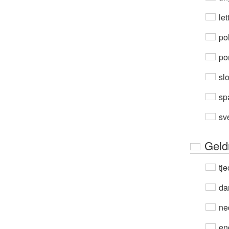
let
po
por
sl
sp
sv
Geld
tje
da
ne
en