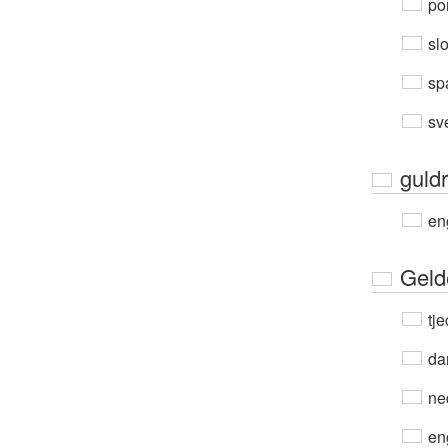
por
sl
sp
sv
guld
en
Geld
tje
da
ne
en