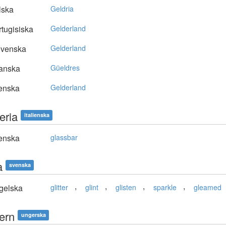
lska
Geldria
tugisiska
Gelderland
ovenska
Gelderland
anska
Güeldres
enska
Gelderland
eria
italienska
enska
glassbar
a
svenska
,
,
,
,
gelska
glitter
glint
glisten
sparkle
gleamed
ern
ungerska