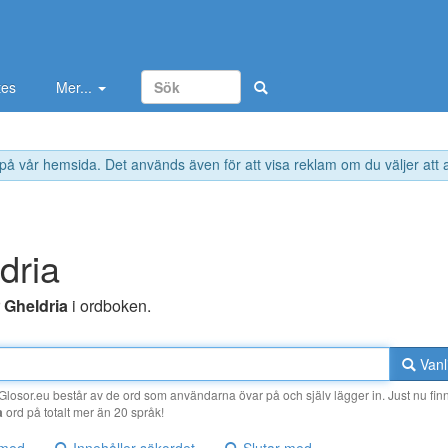
tes
Mer...
 på vår hemsida. Det används även för att visa reklam om du väljer att
dria
r
Gheldria
i ordboken.
Vanl
losor.eu består av de ord som användarna övar på och själv lägger in. Just nu finn
a
ord på totalt mer än 20 språk!