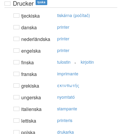
Drucker
tyska
tjeckiska
tiskárna (počítač)
danska
printer
nederländska
printer
engelska
printer
,
finska
tulostin
kirjoitin
franska
imprimante
grekiska
εκτυπωτής
ungerska
nyomtató
italienska
stampante
lettiska
printeris
polska
drukarka