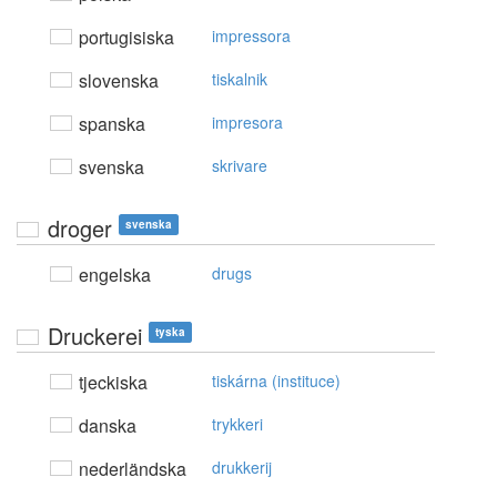
portugisiska
impressora
slovenska
tiskalnik
spanska
impresora
svenska
skrivare
droger
svenska
engelska
drugs
Druckerei
tyska
tjeckiska
tiskárna (instituce)
danska
trykkeri
nederländska
drukkerij