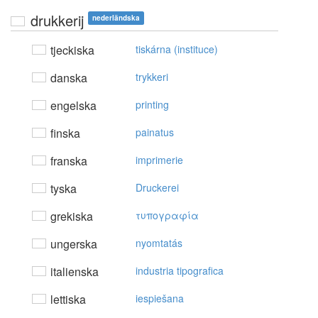
drukkerij
nederländska
tjeckiska
tiskárna (instituce)
danska
trykkeri
engelska
printing
finska
painatus
franska
imprimerie
tyska
Druckerei
grekiska
τυπoγραφία
ungerska
nyomtatás
italienska
industria tipografica
lettiska
iespiešana