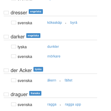
dresser
engelska
,
svenska
köksskåp
byrå
darker
engelska
tyska
dunkler
svenska
mörkare
der Acker
tyska
,
svenska
åkern
fältet
draguer
franska
,
svenska
ragga
ragga upp