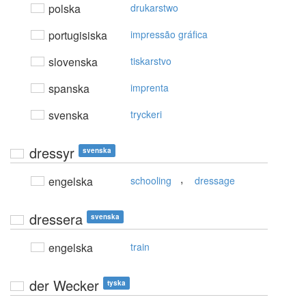
polska
drukarstwo
portugisiska
impressão gráfica
slovenska
tiskarstvo
spanska
imprenta
svenska
tryckeri
dressyr
svenska
,
engelska
schooling
dressage
dressera
svenska
engelska
train
der Wecker
tyska