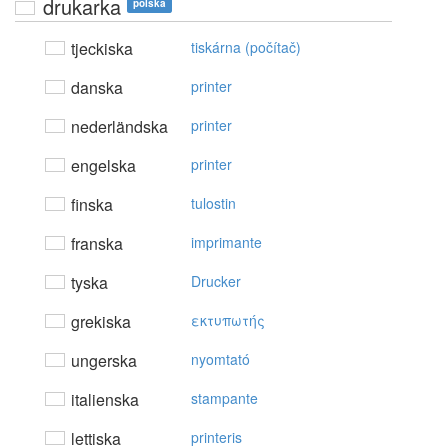
drukarka
polska
tjeckiska
tiskárna (počítač)
danska
printer
nederländska
printer
engelska
printer
finska
tulostin
franska
imprimante
tyska
Drucker
grekiska
εκτυπωτής
ungerska
nyomtató
italienska
stampante
lettiska
printeris