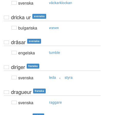
svenska
väckarklockan
dricka ur
svenska
bulgariska
изпия
dråsar
svenska
engelska
tumble
diriger
franska
,
svenska
leda
styra
dragueur
franska
svenska
raggare