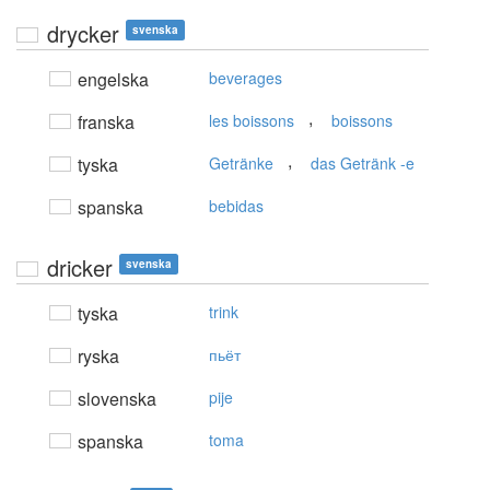
drycker
svenska
engelska
beverages
,
franska
les boissons
boissons
,
tyska
Getränke
das Getränk -e
spanska
bebidas
dricker
svenska
tyska
trink
ryska
пьёт
slovenska
pije
spanska
toma