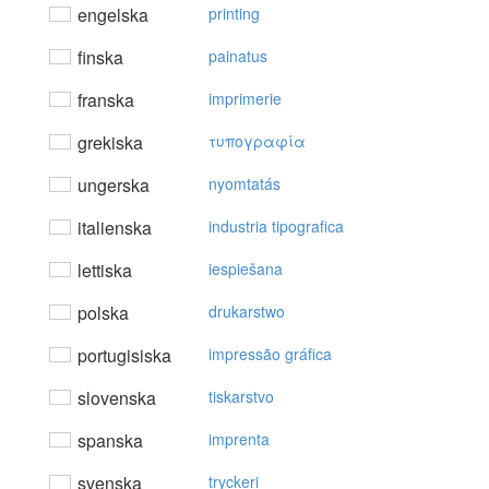
engelska
printing
finska
painatus
franska
imprimerie
grekiska
τυπoγραφία
ungerska
nyomtatás
italienska
industria tipografica
lettiska
iespiešana
polska
drukarstwo
portugisiska
impressão gráfica
slovenska
tiskarstvo
spanska
imprenta
svenska
tryckeri