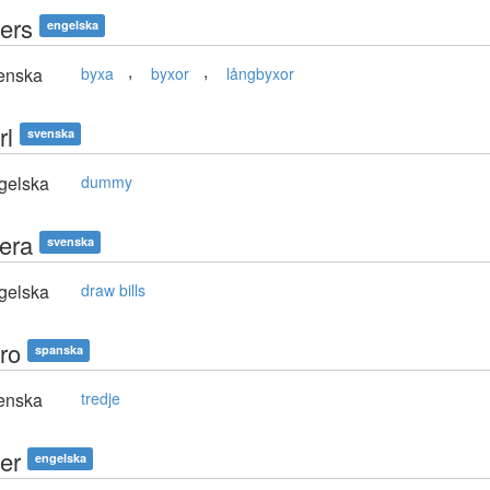
sers
engelska
,
,
enska
byxa
byxor
långbyxor
rl
svenska
gelska
dummy
sera
svenska
gelska
draw bills
ro
spanska
enska
tredje
er
engelska