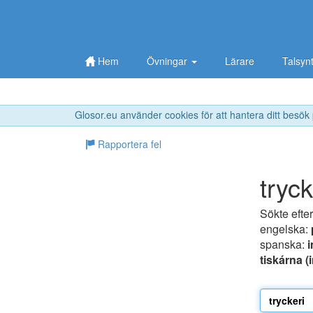
Hem
Övningar
Lärare
Talsyn
Glosor.eu använder cookies för att hantera ditt besök
Rapportera fel
tryck
Sökte efte
engelska:
spanska:
tiskárna (