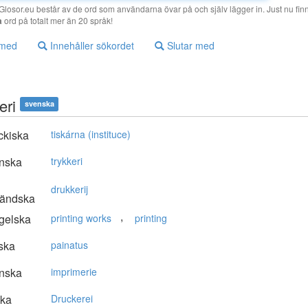
losor.eu består av de ord som användarna övar på och själv lägger in. Just nu finn
a
ord på totalt mer än 20 språk!
 med
Innehåller sökordet
Slutar med
eri
svenska
ckiska
tiskárna (instituce)
nska
trykkeri
drukkerij
ländska
,
gelska
printing works
printing
ska
painatus
nska
imprimerie
ska
Druckerei