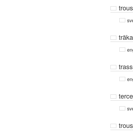
trou
sv
träka
en
tras
en
terce
sv
trous