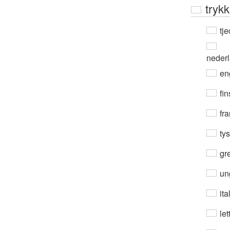
trykk
tje
neder
en
fin
fra
ty
gre
un
ita
let