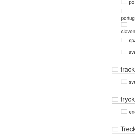
po
portug
slove
sp
sv
track
sv
tryc
en
Trec