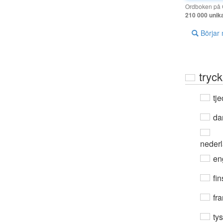
Ordboken på G
210 000 unik
Börjar
tryck
tje
da
neder
en
fin
fra
ty