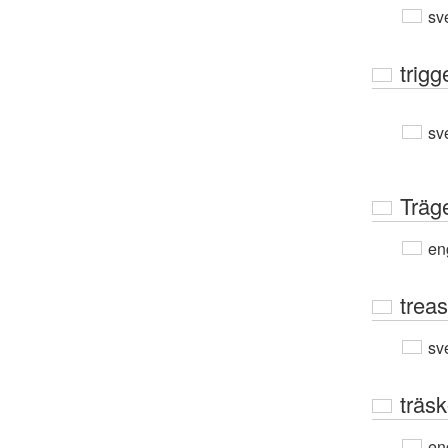
sv
trigg
sv
Träg
en
trea
sv
träsk
en