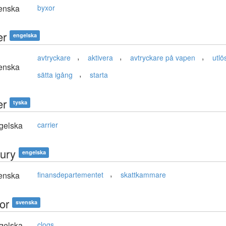
enska
byxor
er
engelska
,
,
,
avtryckare
aktivera
avtryckare på vapen
utlö
enska
,
sätta igång
starta
er
tyska
gelska
carrier
sury
engelska
,
enska
finansdepartementet
skattkammare
or
svenska
gelska
clogs