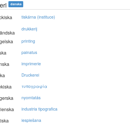
eri
danska
ckiska
tiskárna (instituce)
drukkerij
ländska
gelska
printing
ska
painatus
nska
imprimerie
ska
Druckerei
kiska
τυπoγραφία
gerska
nyomtatás
lienska
industria tipografica
tiska
iespiešana