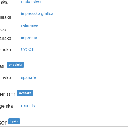
lska
drukarstwo
impressão gráfica
isiska
tiskarstvo
nska
anska
imprenta
enska
tryckeri
er
engelska
enska
spanare
ker om
svenska
gelska
reprints
ker
tyska