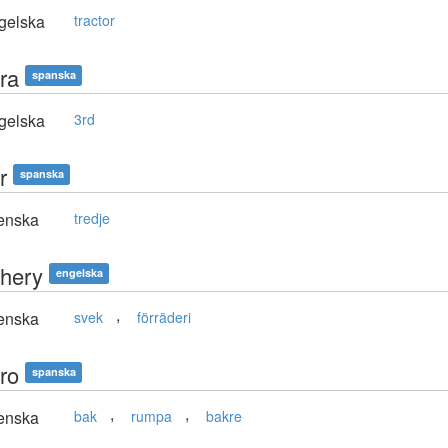
gelska
tractor
ra
spanska
gelska
3rd
r
spanska
enska
tredje
chery
engelska
,
enska
svek
förräderi
ro
spanska
,
,
enska
bak
rumpa
bakre