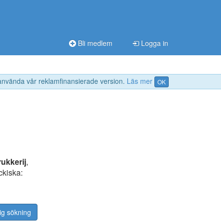
Bli medlem
Logga in
 använda vår reklamfinansierade version.
Läs mer
OK
rukkerij
,
eckiska:
ig sökning