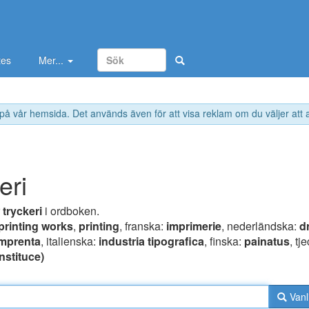
tes
Mer...
 på vår hemsida. Det används även för att visa reklam om du väljer att
eri
r
tryckeri
i ordboken.
printing works
,
printing
, franska:
imprimerie
, nederländska:
d
imprenta
, italienska:
industria tipografica
, finska:
painatus
, tj
instituce)
Vanl