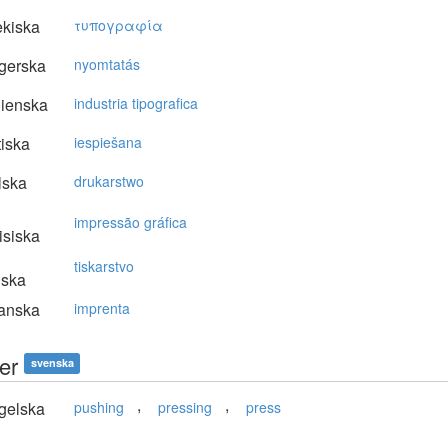
kiska
τυπoγραφία
gerska
nyomtatás
lienska
industria tipografica
tiska
iespiešana
lska
drukarstwo
impressão gráfica
isiska
tiskarstvo
nska
anska
imprenta
er
svenska
,
,
gelska
pushing
pressing
press