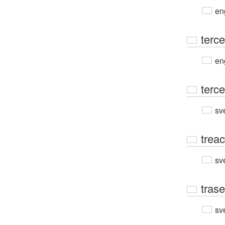
en
terce
en
terce
sv
trea
sv
trase
sv