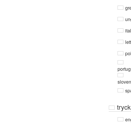
gre
un
ita
let
po
portug
slove
sp
tryck
en