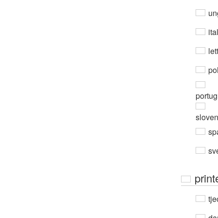
un
ita
let
po
portug
slove
sp
sv
print
tje
da