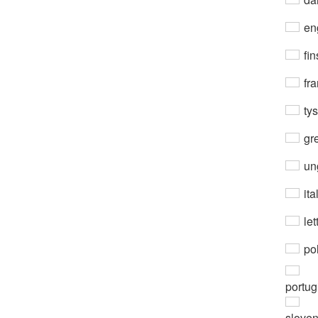
en
fin
fra
ty
gre
un
ita
let
po
portug
slove