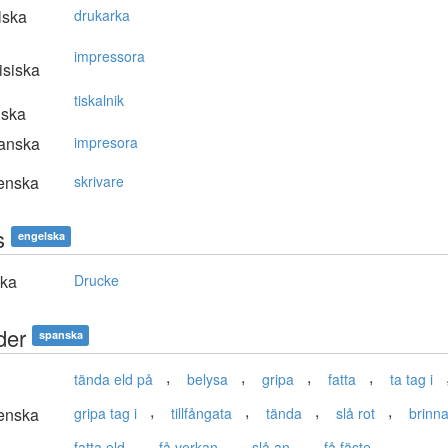
lska
drukarka
impressora
isiska
tiskalnik
nska
anska
impresora
enska
skrivare
s
engelska
ska
Drucke
der
spanska
,
,
,
,
tända eld på
belysa
gripa
fatta
ta tag i
,
,
,
,
enska
gripa tag i
tillfångata
tända
slå rot
brinn
,
,
,
fatta eld
få verkan
slå an
få fäste