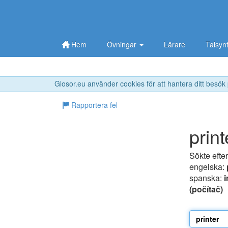
Hem
Övningar
Lärare
Talsyn
Glosor.eu använder cookies för att hantera ditt besök
Rapportera fel
print
Sökte efte
engelska:
spanska:
(počítač)