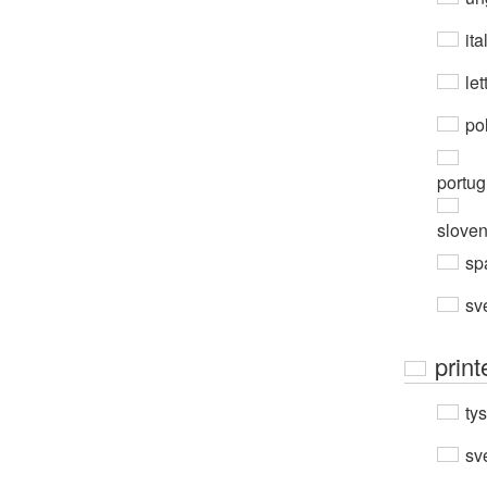
ita
let
po
portug
slove
sp
sv
print
ty
sv