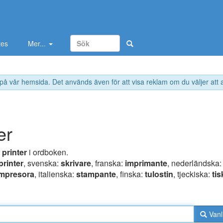
tes
Mer...
 på vår hemsida. Det används även för att visa reklam om du väljer att
er
r
printer
i ordboken.
printer
, svenska:
skrivare
, franska:
imprimante
, nederländska
impresora
, italienska:
stampante
, finska:
tulostin
, tjeckiska:
ti
Vanl