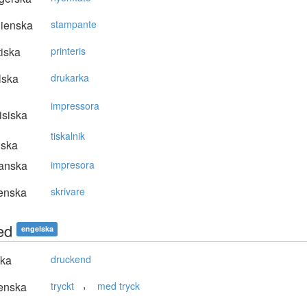
lienska
stampante
tiska
printeris
lska
drukarka
impressora
isiska
tiskalnik
nska
anska
impresora
enska
skrivare
ed
engelska
ska
druckend
,
enska
tryckt
med tryck