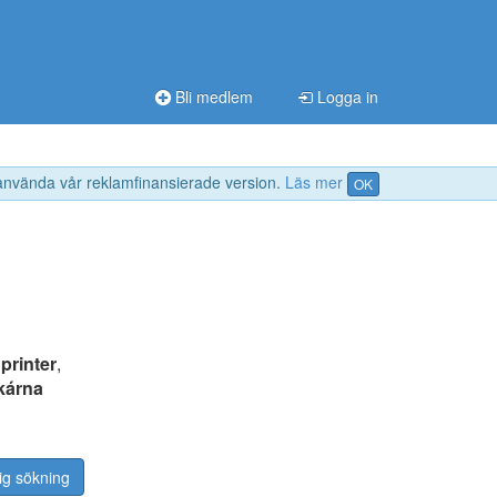
Bli medlem
Logga in
 använda vår reklamfinansierade version.
Läs mer
OK
:
printer
,
skárna
ig sökning