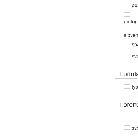
po
portug
slove
sp
sv
print
ty
pren
sv