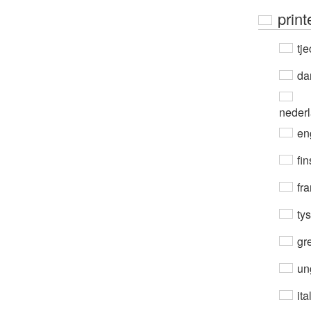
print
tje
da
neder
en
fin
fra
ty
gre
un
ita