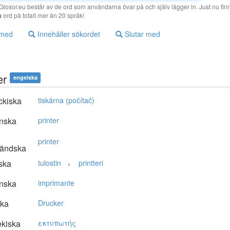
losor.eu består av de ord som användarna övar på och själv lägger in. Just nu finn
a
ord på totalt mer än 20 språk!
 med
Innehåller sökordet
Slutar med
er
engelska
ckiska
tiskárna (počítač)
nska
printer
printer
ländska
,
ska
tulostin
printteri
nska
imprimante
ska
Drucker
kiska
εκτυπωτής