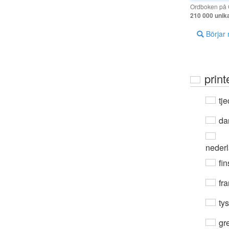
Ordboken på G
210 000 unik
Börjar
print
tje
da
neder
fin
fra
ty
gre