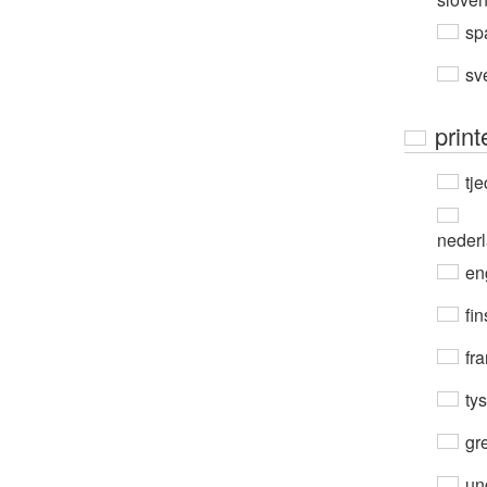
sp
sv
print
tje
neder
en
fin
fra
ty
gre
un