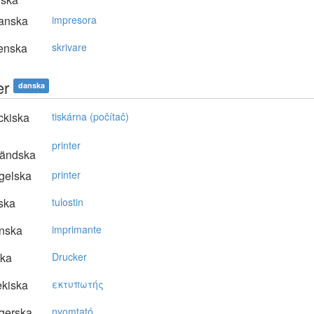
anska
impresora
enska
skrivare
er
danska
ckiska
tiskárna (počítač)
printer
ländska
gelska
printer
ska
tulostin
nska
imprimante
ska
Drucker
kiska
εκτυπωτής
gerska
nyomtató