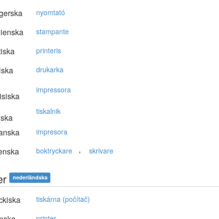
gerska
nyomtató
lienska
stampante
tiska
printeris
lska
drukarka
impressora
isiska
tiskalnik
nska
anska
impresora
,
enska
boktryckare
skrivare
er
nederländska
ckiska
tiskárna (počítač)
nska
printer