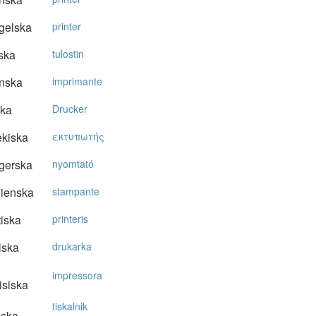
gelska
printer
ska
tulostin
nska
imprimante
ska
Drucker
kiska
εκτυπωτής
gerska
nyomtató
lienska
stampante
tiska
printeris
lska
drukarka
impressora
isiska
tiskalnik
nska