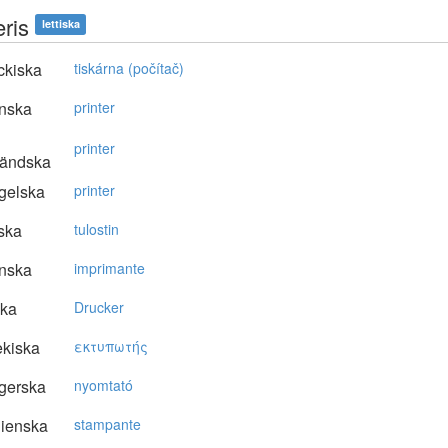
eris
lettiska
ckiska
tiskárna (počítač)
nska
printer
printer
ländska
gelska
printer
ska
tulostin
nska
imprimante
ska
Drucker
kiska
εκτυπωτής
gerska
nyomtató
lienska
stampante