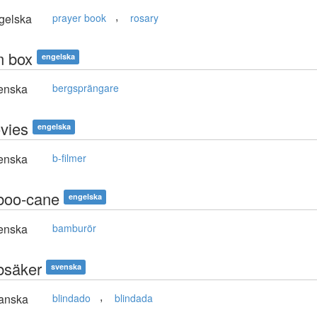
,
gelska
prayer book
rosary
 box
engelska
enska
bergsprängare
vies
engelska
enska
b-filmer
oo-cane
engelska
enska
bamburör
säker
svenska
,
anska
blindado
blindada