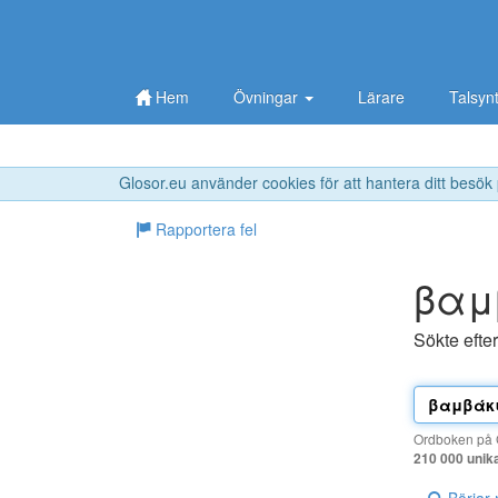
Hem
Övningar
Lärare
Talsyn
Glosor.eu använder cookies för att hantera ditt besök
Rapportera fel
βαμ
Sökte efte
Ordboken på G
210 000 unik