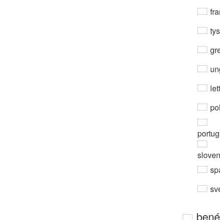
fra
ty
gre
un
let
po
portug
slove
sp
sv
bené