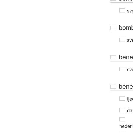
sv
bomb
sv
bene
sv
bene
tje
da
neder