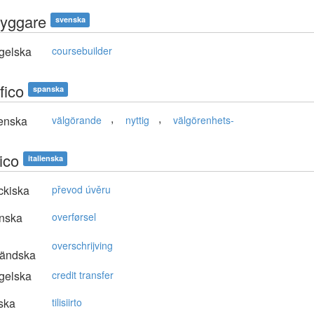
yggare
svenska
gelska
coursebuilder
fico
spanska
,
,
enska
välgörande
nyttig
välgörenhets-
ico
italienska
ckiska
převod úvěru
nska
overførsel
overschrijving
ländska
gelska
credit transfer
ska
tilisiirto