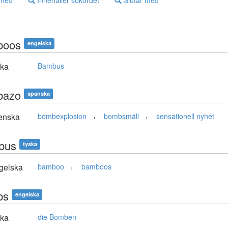
 med
Innehåller sökordet
Slutar med
boos
engelska
ska
Bambus
bazo
spanska
,
,
enska
bombexplosion
bombsmäll
sensationell nyhet
bus
tyska
,
gelska
bamboo
bamboos
bs
engelska
ska
die Bomben