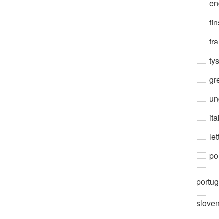
en
fin
fra
ty
gre
un
ita
let
po
portug
slove