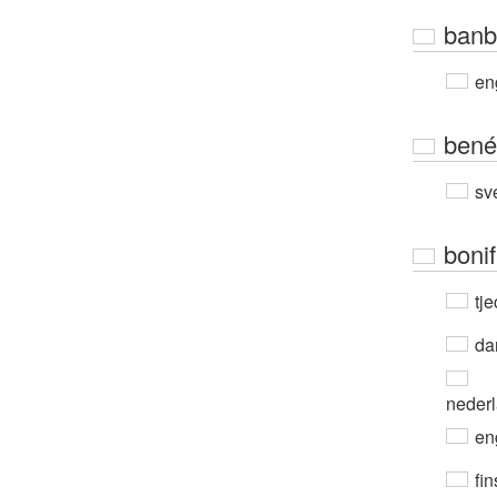
banb
en
bené
sv
bonif
tje
da
neder
en
fin