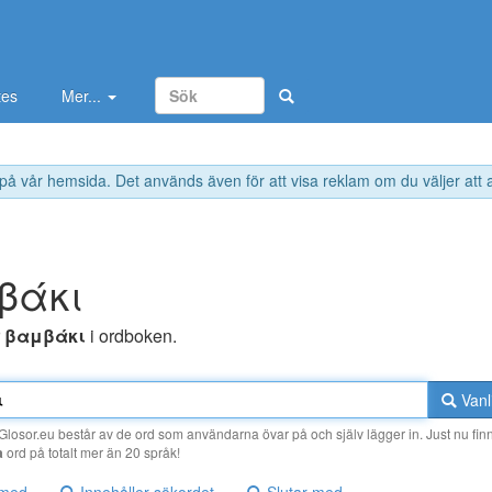
tes
Mer...
 på vår hemsida. Det används även för att visa reklam om du väljer att
βάκι
r
βαμβάκι
i ordboken.
Vanl
losor.eu består av de ord som användarna övar på och själv lägger in. Just nu finn
a
ord på totalt mer än 20 språk!