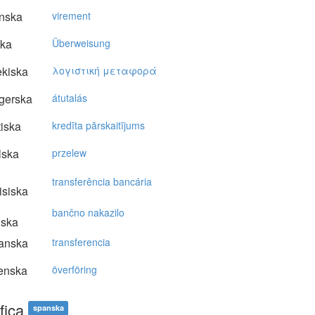
nska
virement
ska
Überweisung
kiska
λoγιστική μεταφoρά
gerska
átutalás
tiska
kredīta pārskaitījums
lska
przelew
transferência bancária
isiska
bančno nakazilo
nska
anska
transferencia
enska
överföring
fica
spanska