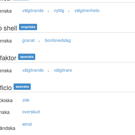
,
,
enska
välgörande
nyttig
välgörenhets-
 shell
engelska
,
enska
granat
bombnedslag
faktor
spanska
,
enska
välgörande
välgörare
ficio
spanska
ckiska
zisk
nska
overskud
winst
ländska