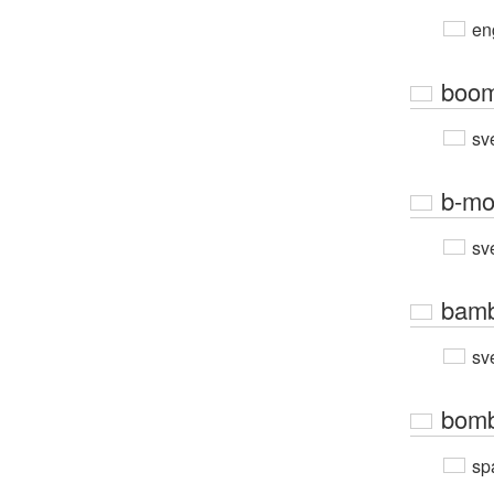
en
boom
sv
b-mo
sv
bamb
sv
bomb
sp