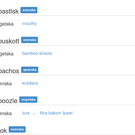
astisk
svenska
gelska
mouthy
uskott
svenska
gelska
bamboo shoots
bachos
spanska
enska
knickers
oozle
engelska
,
enska
lura
föra bakom ljuset
ok
svenska