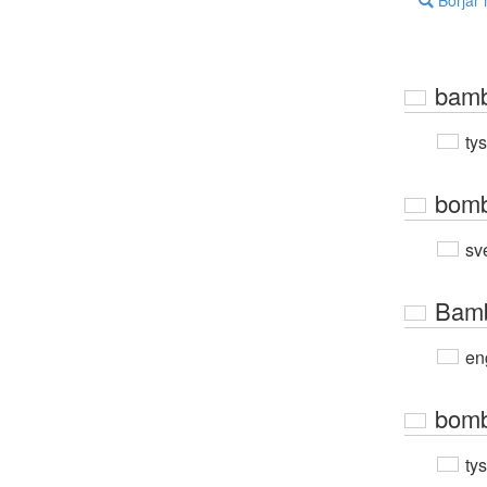
Börjar
bam
ty
bom
sv
Bam
en
bom
ty