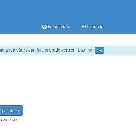
Bli medlem
Logga in
 använda vår reklamfinansierade version.
Läs mer
OK
ig sökning
s det över