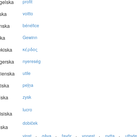
gelska
profit
ska
voitto
nska
bénéfice
ska
Gewinn
kiska
κέρδoς
gerska
nyereség
lienska
utile
tiska
peļņa
lska
zysk
lucro
isiska
dobiček
nska
,
,
,
,
,
vinst
gåva
favör
ynnest
nytta
utbyte