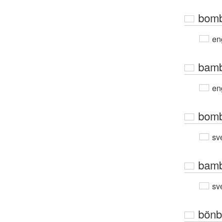
bomb
en
bamb
en
bom
sv
bamb
sv
bönb