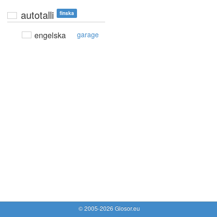
autotalli
finska
engelska
garage
© 2005-2026 Glosor.eu