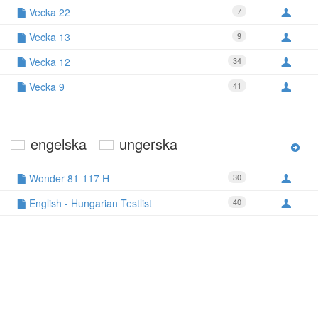
Vecka 22
7
Vecka 13
9
Vecka 12
34
Vecka 9
41
engelska
ungerska
Wonder 81-117 H
30
English - Hungarian Testlist
40