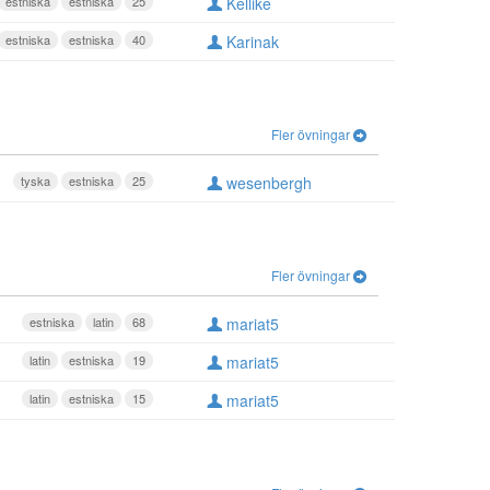
estniska
estniska
25
Kellike
estniska
estniska
40
Karinak
Fler övningar
tyska
estniska
25
wesenbergh
Fler övningar
estniska
latin
68
mariat5
latin
estniska
19
mariat5
latin
estniska
15
mariat5