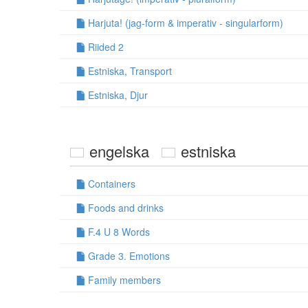
Harjuta! (jag-form & imperativ - singularform)
Riided 2
Estniska, Transport
Estniska, Djur
engelska
estniska
Containers
Foods and drinks
F.4 U 8 Words
Grade 3. Emotions
Family members