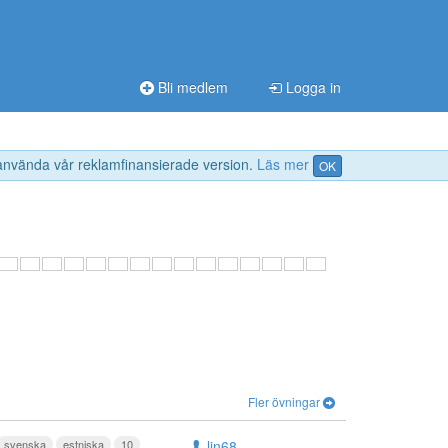
Bli medlem
Logga in
 använda vår reklamfinansierade version.
Läs mer
OK
Fler övningar
svenska
estniska
10
lin68