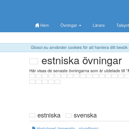
Hem
Övningar
Lärare
Talsyn
Glosor.eu använder cookies för att hantera ditt besök
estniska övningar
Här visas de senaste övningarna som är utdelade till "
estniska
svenska
Harjutage! (imperativ - pluralform)