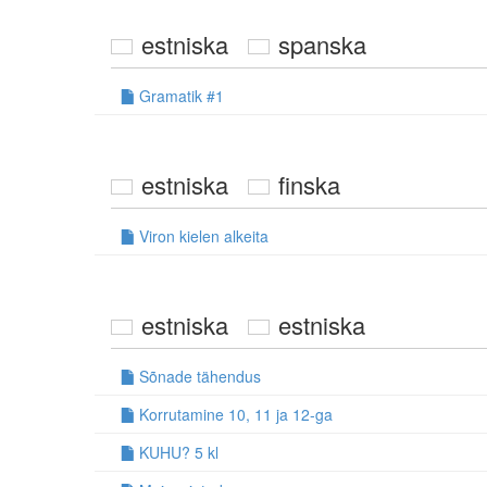
estniska
spanska
Gramatik #1
estniska
finska
Viron kielen alkeita
estniska
estniska
Sõnade tähendus
Korrutamine 10, 11 ja 12-ga
KUHU? 5 kl