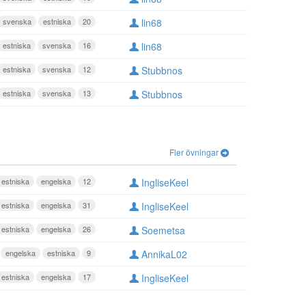
svenska
estniska
20
lin68
estniska
svenska
16
lin68
estniska
svenska
12
Stubbnos
estniska
svenska
13
Stubbnos
Fler övningar
estniska
engelska
12
IngliseKeel
estniska
engelska
31
IngliseKeel
estniska
engelska
26
Soemetsa
engelska
estniska
9
AnnikaL02
estniska
engelska
17
IngliseKeel