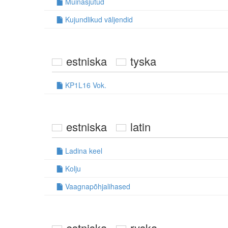
Muinasjutud
Kujundlikud väljendid
estniska
tyska
KP1L16 Vok.
estniska
latin
Ladina keel
Kolju
Vaagnapõhjalihased
estniska
ryska