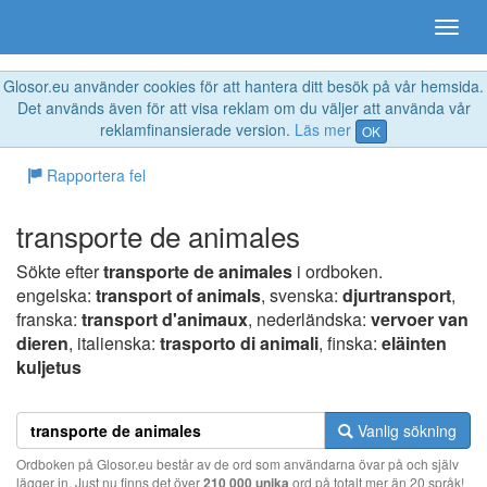
Glosor.eu använder cookies för att hantera ditt besök på vår hemsida.
Det används även för att visa reklam om du väljer att använda vår
reklamfinansierade version.
Läs mer
OK
Rapportera fel
transporte de animales
Sökte efter
transporte de animales
i ordboken.
engelska:
transport of animals
, svenska:
djurtransport
,
franska:
transport d'animaux
, nederländska:
vervoer van
dieren
, italienska:
trasporto di animali
, finska:
eläinten
kuljetus
Vanlig sökning
Ordboken på Glosor.eu består av de ord som användarna övar på och själv
lägger in. Just nu finns det över
210 000 unika
ord på totalt mer än 20 språk!