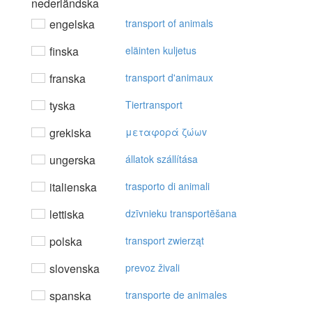
nederländska
engelska
transport of animals
finska
eläinten kuljetus
franska
transport d'animaux
tyska
Tiertransport
grekiska
μεταφoρά ζώωv
ungerska
állatok szállítása
italienska
trasporto di animali
lettiska
dzīvnieku transportēšana
polska
transport zwierząt
slovenska
prevoz živali
spanska
transporte de animales