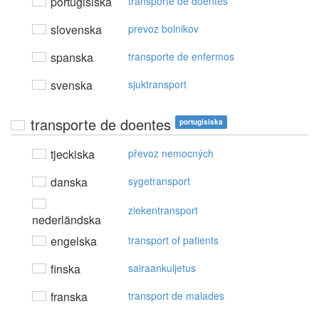
portugisiska
transporte de doentes
slovenska
prevoz bolnikov
spanska
transporte de enfermos
svenska
sjuktransport
transporte de doentes
portugisiska
tjeckiska
převoz nemocných
danska
sygetransport
ziekentransport
nederländska
engelska
transport of patients
finska
sairaankuljetus
franska
transport de malades