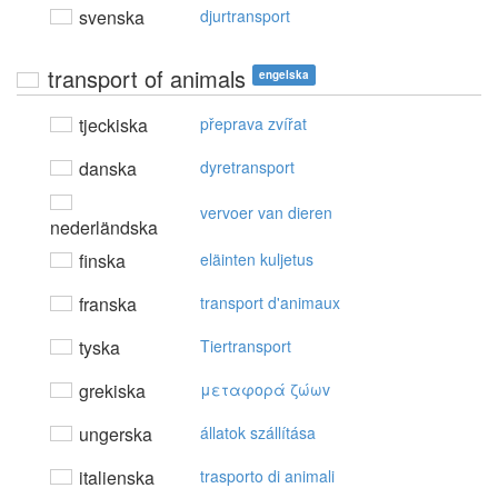
svenska
djurtransport
transport of animals
engelska
tjeckiska
přeprava zvířat
danska
dyretransport
vervoer van dieren
nederländska
finska
eläinten kuljetus
franska
transport d'animaux
tyska
Tiertransport
grekiska
μεταφoρά ζώωv
ungerska
állatok szállítása
italienska
trasporto di animali