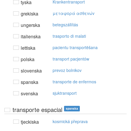
tyska
Krankentransport
grekiska
μεταφoρά ασθεvώv
ungerska
betegszállítás
italienska
trasporto di malati
lettiska
pacientu transportēšana
polska
transport pacjentów
slovenska
prevoz bolnikov
spanska
transporte de enfermos
svenska
sjuktransport
transporte espacial
spanska
tjeckiska
kosmická přeprava