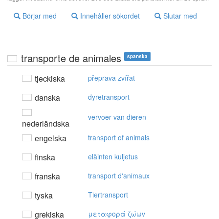
Börjar med
Innehåller sökordet
Slutar med
transporte de animales
spanska
tjeckiska
přeprava zvířat
danska
dyretransport
vervoer van dieren
nederländska
engelska
transport of animals
finska
eläinten kuljetus
franska
transport d'animaux
tyska
Tiertransport
grekiska
μεταφoρά ζώωv