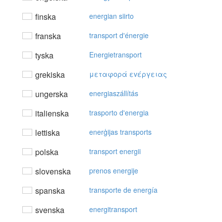
finska
energian siirto
franska
transport d'énergie
tyska
Energietransport
grekiska
μεταφoρά εvέργειας
ungerska
energiaszállítás
italienska
trasporto d'energia
lettiska
enerģijas transports
polska
transport energii
slovenska
prenos energije
spanska
transporte de energía
svenska
energitransport