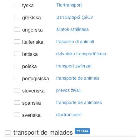
tyska
Tiertransport
grekiska
μεταφoρά ζώωv
ungerska
állatok szállítása
italienska
trasporto di animali
lettiska
dzīvnieku transportēšana
polska
transport zwierząt
portugisiska
transporte de animais
slovenska
prevoz živali
spanska
transporte de animales
svenska
djurtransport
transport de malades
franska