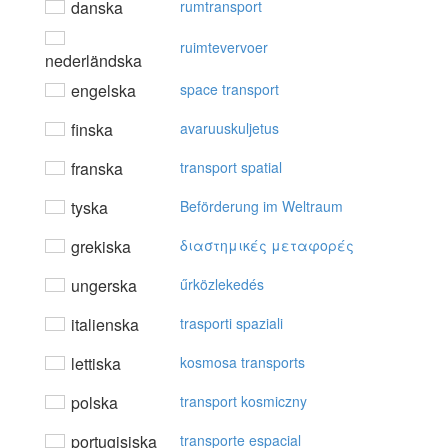
danska
rumtransport
ruimtevervoer
nederländska
engelska
space transport
finska
avaruuskuljetus
franska
transport spatial
tyska
Beförderung im Weltraum
grekiska
διαστημικές μεταφoρές
ungerska
űrközlekedés
italienska
trasporti spaziali
lettiska
kosmosa transports
polska
transport kosmiczny
portugisiska
transporte espacial