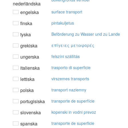
nederländska
engelska
surface transport
finska
pintakuljetus
tyska
Beförderung zu Wasser und zu Lande
grekiska
επίγειες μεταφoρές
ungerska
felszíni szállítás
italienska
trasporto di superficie
lettiska
virszemes transports
polska
transport naziemny
portugisiska
transporte de superfície
slovenska
kopenski in vodni prevoz
spanska
transporte de superficie