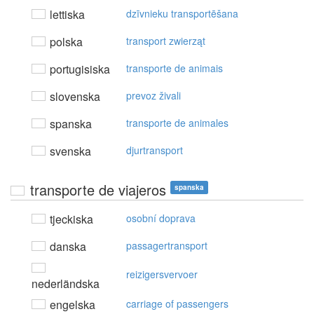
lettiska
dzīvnieku transportēšana
polska
transport zwierząt
portugisiska
transporte de animais
slovenska
prevoz živali
spanska
transporte de animales
svenska
djurtransport
transporte de viajeros
spanska
tjeckiska
osobní doprava
danska
passagertransport
reizigersvervoer
nederländska
engelska
carriage of passengers