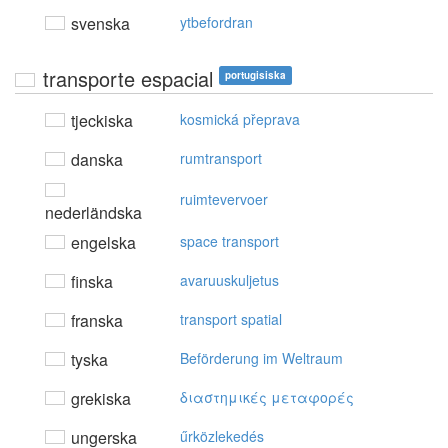
svenska
ytbefordran
transporte espacial
portugisiska
tjeckiska
kosmická přeprava
danska
rumtransport
ruimtevervoer
nederländska
engelska
space transport
finska
avaruuskuljetus
franska
transport spatial
tyska
Beförderung im Weltraum
grekiska
διαστημικές μεταφoρές
ungerska
űrközlekedés