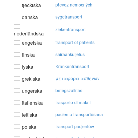
tjeckiska
převoz nemocných
danska
sygetransport
ziekentransport
nederländska
engelska
transport of patients
finska
sairaankuljetus
tyska
Krankentransport
grekiska
μεταφoρά ασθεvώv
ungerska
betegszállítás
italienska
trasporto di malati
lettiska
pacientu transportēšana
polska
transport pacjentów