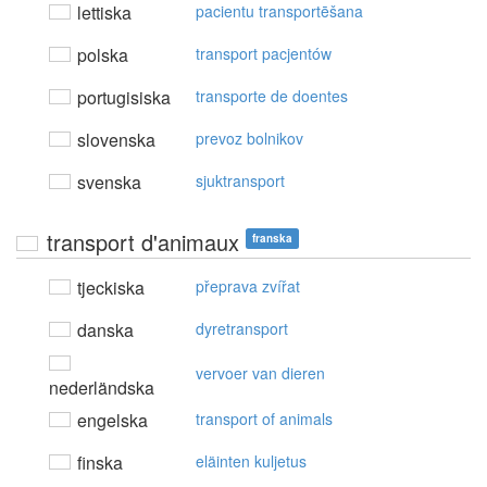
lettiska
pacientu transportēšana
polska
transport pacjentów
portugisiska
transporte de doentes
slovenska
prevoz bolnikov
svenska
sjuktransport
transport d'animaux
franska
tjeckiska
přeprava zvířat
danska
dyretransport
vervoer van dieren
nederländska
engelska
transport of animals
finska
eläinten kuljetus