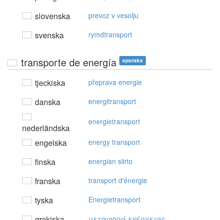
slovenska
prevoz v vesolju
svenska
rymdtransport
transporte de energía
spanska
tjeckiska
přeprava energie
danska
energitransport
energietransport
nederländska
engelska
energy transport
finska
energian siirto
franska
transport d'énergie
tyska
Energietransport
grekiska
μεταφoρά εvέργειας