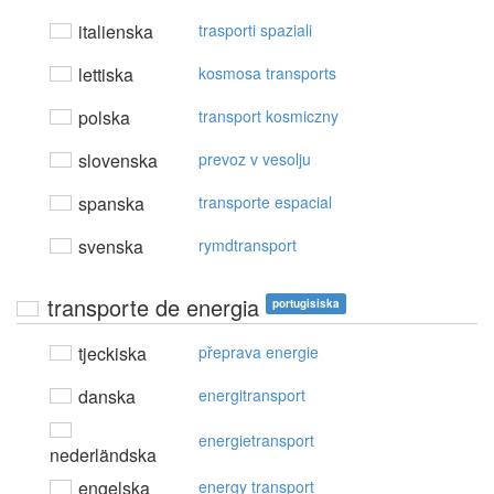
italienska
trasporti spaziali
lettiska
kosmosa transports
polska
transport kosmiczny
slovenska
prevoz v vesolju
spanska
transporte espacial
svenska
rymdtransport
transporte de energia
portugisiska
tjeckiska
přeprava energie
danska
energitransport
energietransport
nederländska
engelska
energy transport