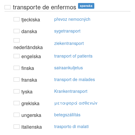
transporte de enfermos
spanska
tjeckiska
převoz nemocných
danska
sygetransport
ziekentransport
nederländska
engelska
transport of patients
finska
sairaankuljetus
franska
transport de malades
tyska
Krankentransport
grekiska
μεταφoρά ασθεvώv
ungerska
betegszállítás
italienska
trasporto di malati