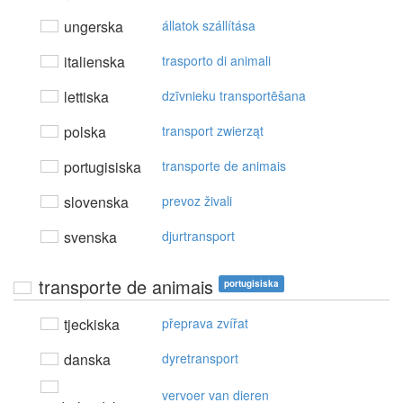
ungerska
állatok szállítása
italienska
trasporto di animali
lettiska
dzīvnieku transportēšana
polska
transport zwierząt
portugisiska
transporte de animais
slovenska
prevoz živali
svenska
djurtransport
transporte de animais
portugisiska
tjeckiska
přeprava zvířat
danska
dyretransport
vervoer van dieren