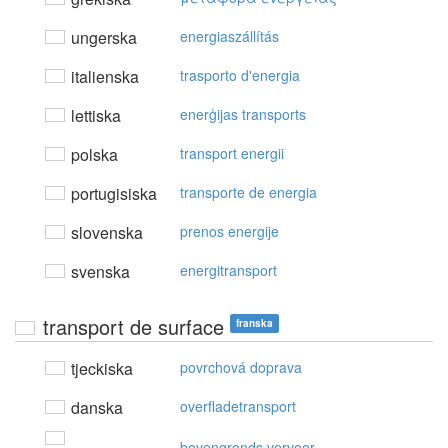
ungerska
energiaszállítás
italienska
trasporto d'energia
lettiska
enerģijas transports
polska
transport energii
portugisiska
transporte de energia
slovenska
prenos energije
svenska
energitransport
transport de surface
franska
tjeckiska
povrchová doprava
danska
overfladetransport
bovengronds vervoer