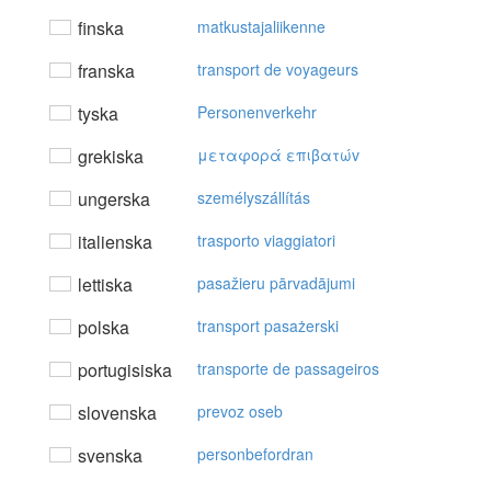
finska
matkustajaliikenne
franska
transport de voyageurs
tyska
Personenverkehr
grekiska
μεταφoρά επιβατώv
ungerska
személyszállítás
italienska
trasporto viaggiatori
lettiska
pasažieru pārvadājumi
polska
transport pasażerski
portugisiska
transporte de passageiros
slovenska
prevoz oseb
svenska
personbefordran