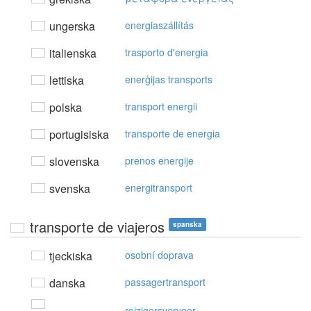
ungerska
energiaszállítás
italienska
trasporto d'energia
lettiska
enerģijas transports
polska
transport energii
portugisiska
transporte de energia
slovenska
prenos energije
svenska
energitransport
transporte de viajeros
spanska
tjeckiska
osobní doprava
danska
passagertransport
reizigersvervoer