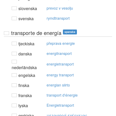
slovenska
prevoz v vesolju
svenska
rymdtransport
transporte de energía
spanska
tjeckiska
přeprava energie
danska
energitransport
energietransport
nederländska
engelska
energy transport
finska
energian siirto
franska
transport d'énergie
tyska
Energietransport
grekiska
μεταφoρά εvέργειας