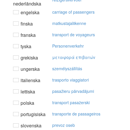
nederländska
engelska
carriage of passengers
finska
matkustajaliikenne
franska
transport de voyageurs
tyska
Personenverkehr
grekiska
μεταφoρά επιβατώv
ungerska
személyszállítás
italienska
trasporto viaggiatori
lettiska
pasažieru pārvadājumi
polska
transport pasażerski
portugisiska
transporte de passageiros
slovenska
prevoz oseb