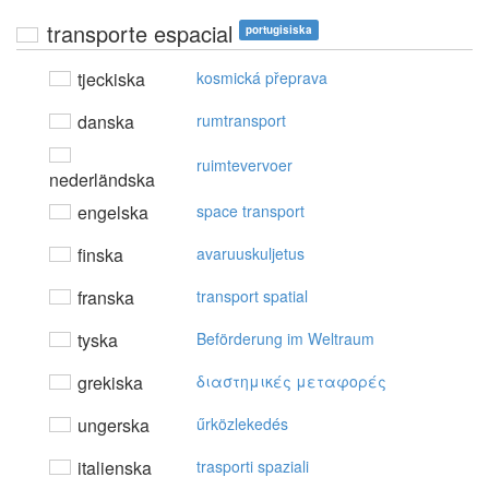
transporte espacial
portugisiska
tjeckiska
kosmická přeprava
danska
rumtransport
ruimtevervoer
nederländska
engelska
space transport
finska
avaruuskuljetus
franska
transport spatial
tyska
Beförderung im Weltraum
grekiska
διαστημικές μεταφoρές
ungerska
űrközlekedés
italienska
trasporti spaziali