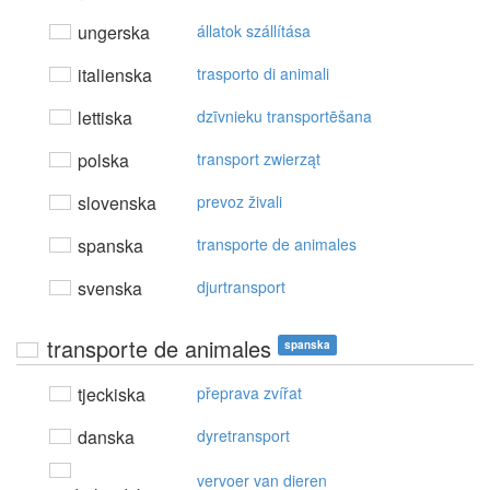
ungerska
állatok szállítása
italienska
trasporto di animali
lettiska
dzīvnieku transportēšana
polska
transport zwierząt
slovenska
prevoz živali
spanska
transporte de animales
svenska
djurtransport
transporte de animales
spanska
tjeckiska
přeprava zvířat
danska
dyretransport
vervoer van dieren