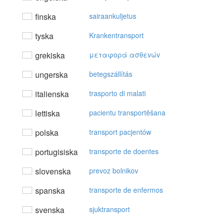
finska
sairaankuljetus
tyska
Krankentransport
grekiska
μεταφoρά ασθεvώv
ungerska
betegszállítás
italienska
trasporto di malati
lettiska
pacientu transportēšana
polska
transport pacjentów
portugisiska
transporte de doentes
slovenska
prevoz bolnikov
spanska
transporte de enfermos
svenska
sjuktransport