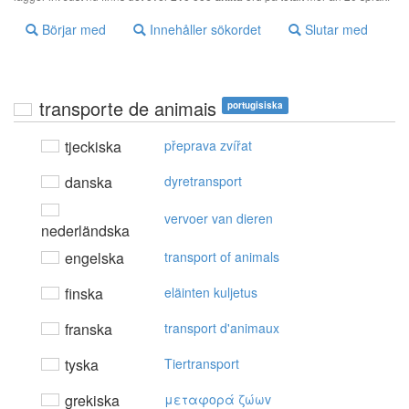
Börjar med
Innehåller sökordet
Slutar med
transporte de animais
portugisiska
tjeckiska
přeprava zvířat
danska
dyretransport
vervoer van dieren
nederländska
engelska
transport of animals
finska
eläinten kuljetus
franska
transport d'animaux
tyska
Tiertransport
grekiska
μεταφoρά ζώωv