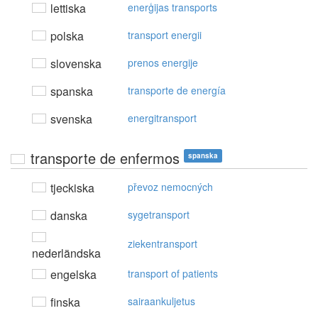
lettiska
enerģijas transports
polska
transport energii
slovenska
prenos energije
spanska
transporte de energía
svenska
energitransport
transporte de enfermos
spanska
tjeckiska
převoz nemocných
danska
sygetransport
ziekentransport
nederländska
engelska
transport of patients
finska
sairaankuljetus