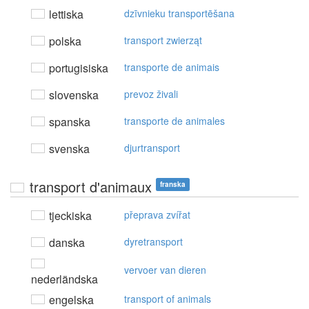
lettiska
dzīvnieku transportēšana
polska
transport zwierząt
portugisiska
transporte de animais
slovenska
prevoz živali
spanska
transporte de animales
svenska
djurtransport
transport d'animaux
franska
tjeckiska
přeprava zvířat
danska
dyretransport
vervoer van dieren
nederländska
engelska
transport of animals