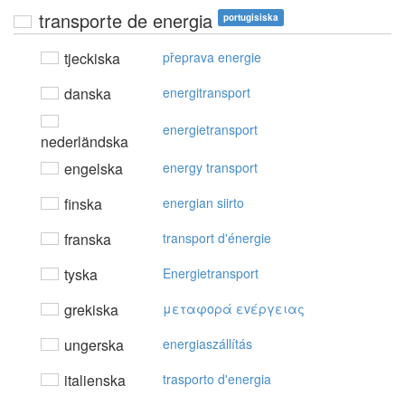
transporte de energia
portugisiska
tjeckiska
přeprava energie
danska
energitransport
energietransport
nederländska
engelska
energy transport
finska
energian siirto
franska
transport d'énergie
tyska
Energietransport
grekiska
μεταφoρά εvέργειας
ungerska
energiaszállítás
italienska
trasporto d'energia