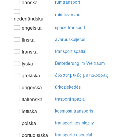
danska
rumtransport
ruimtevervoer
nederländska
engelska
space transport
finska
avaruuskuljetus
franska
transport spatial
tyska
Beförderung im Weltraum
grekiska
διαστημικές μεταφoρές
ungerska
űrközlekedés
italienska
trasporti spaziali
lettiska
kosmosa transports
polska
transport kosmiczny
portugisiska
transporte espacial