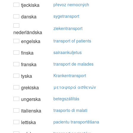
tjeckiska
převoz nemocných
danska
sygetransport
ziekentransport
nederländska
engelska
transport of patients
finska
sairaankuljetus
franska
transport de malades
tyska
Krankentransport
grekiska
μεταφoρά ασθεvώv
ungerska
betegszállítás
italienska
trasporto di malati
lettiska
pacientu transportēšana