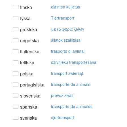
finska
eläinten kuljetus
tyska
Tiertransport
grekiska
μεταφoρά ζώωv
ungerska
állatok szállítása
italienska
trasporto di animali
lettiska
dzīvnieku transportēšana
polska
transport zwierząt
portugisiska
transporte de animais
slovenska
prevoz živali
spanska
transporte de animales
svenska
djurtransport