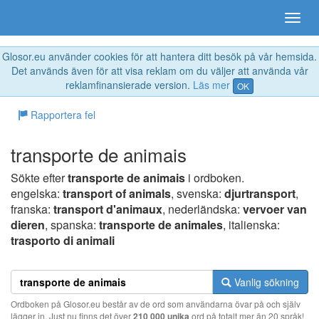
Glosor.eu använder cookies för att hantera ditt besök på vår hemsida.
Det används även för att visa reklam om du väljer att använda vår
reklamfinansierade version.
Läs mer
OK
Rapportera fel
transporte de animais
Sökte efter
transporte de animais
i ordboken.
engelska:
transport of animals
, svenska:
djurtransport
,
franska:
transport d'animaux
, nederländska:
vervoer van
dieren
, spanska:
transporte de animales
, italienska:
trasporto di animali
Vanlig sökning
Ordboken på Glosor.eu består av de ord som användarna övar på och själv
lägger in. Just nu finns det över
210 000 unika
ord på totalt mer än 20 språk!