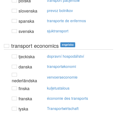
polska
transport pacjentów
slovenska
prevoz bolnikov
spanska
transporte de enfermos
svenska
sjuktransport
transport economics
engelska
tjeckiska
dopravní hospodářství
danska
transportøkonomi
vervoerseconomie
nederländska
finska
kuljetustalous
franska
économie des transports
tyska
Transportwirtschaft