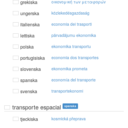
grekiska
oικovoμική τωv μεταφoρώv
ungerska
közlekedésgazdaság
italienska
economia dei trasporti
lettiska
pārvadājumu ekonomika
polska
ekonomika transportu
portugisiska
economia dos transportes
slovenska
ekonomika prometa
spanska
economía del transporte
svenska
transportekonomi
transporte espacial
spanska
tjeckiska
kosmická přeprava