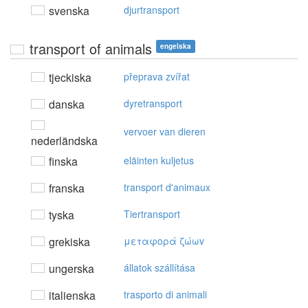
svenska
djurtransport
transport of animals
engelska
tjeckiska
přeprava zvířat
danska
dyretransport
vervoer van dieren
nederländska
finska
eläinten kuljetus
franska
transport d'animaux
tyska
Tiertransport
grekiska
μεταφoρά ζώωv
ungerska
állatok szállítása
italienska
trasporto di animali