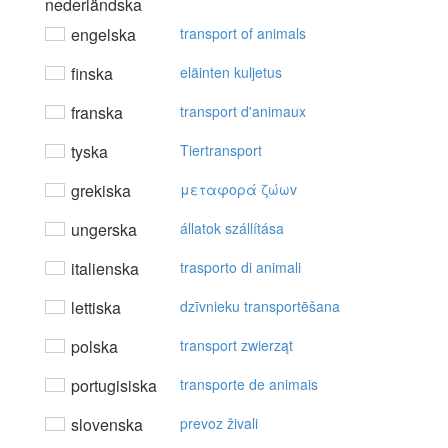
nederländska
engelska
transport of animals
finska
eläinten kuljetus
franska
transport d'animaux
tyska
Tiertransport
grekiska
μεταφoρά ζώωv
ungerska
állatok szállítása
italienska
trasporto di animali
lettiska
dzīvnieku transportēšana
polska
transport zwierząt
portugisiska
transporte de animais
slovenska
prevoz živali