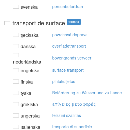
svenska
personbefordran
transport de surface
franska
tjeckiska
povrchová doprava
danska
overfladetransport
bovengronds vervoer
nederländska
engelska
surface transport
finska
pintakuljetus
tyska
Beförderung zu Wasser und zu Lande
grekiska
επίγειες μεταφoρές
ungerska
felszíni szállítás
italienska
trasporto di superficie