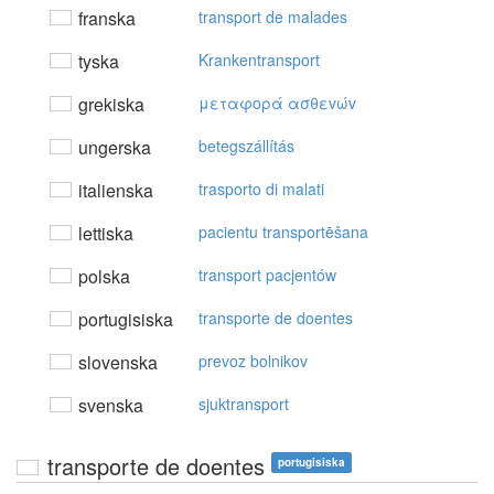
franska
transport de malades
tyska
Krankentransport
grekiska
μεταφoρά ασθεvώv
ungerska
betegszállítás
italienska
trasporto di malati
lettiska
pacientu transportēšana
polska
transport pacjentów
portugisiska
transporte de doentes
slovenska
prevoz bolnikov
svenska
sjuktransport
transporte de doentes
portugisiska