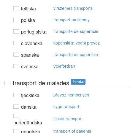
lettiska
virszemes transports
polska
transport naziemny
portugisiska
transporte de superfície
slovenska
kopenski in vodni prevoz
spanska
transporte de superficie
svenska
ytbefordran
transport de malades
franska
tjeckiska
převoz nemocných
danska
sygetransport
ziekentransport
nederländska
engelska
transport of patients