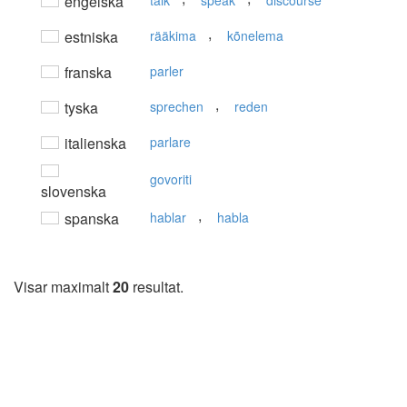
engelska
talk
speak
discourse
,
estniska
rääkima
kõnelema
franska
parler
,
tyska
sprechen
reden
italienska
parlare
govoriti
slovenska
,
spanska
hablar
habla
Visar maximalt
20
resultat.