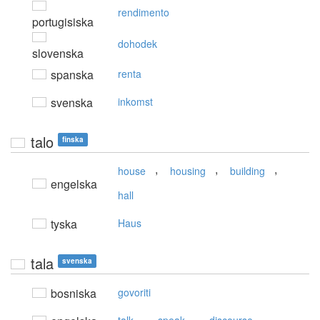
rendimento
portugisiska
dohodek
slovenska
spanska
renta
svenska
inkomst
talo
finska
,
,
,
house
housing
building
engelska
hall
tyska
Haus
tala
svenska
bosniska
govoriti
,
,