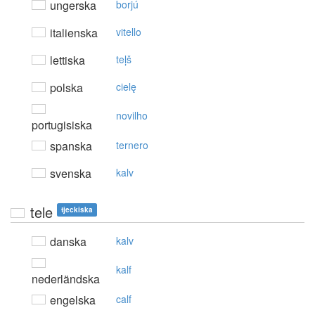
ungerska
borjú
italienska
vitello
lettiska
teļš
polska
cielę
novilho
portugisiska
spanska
ternero
svenska
kalv
tele
tjeckiska
danska
kalv
kalf
nederländska
engelska
calf