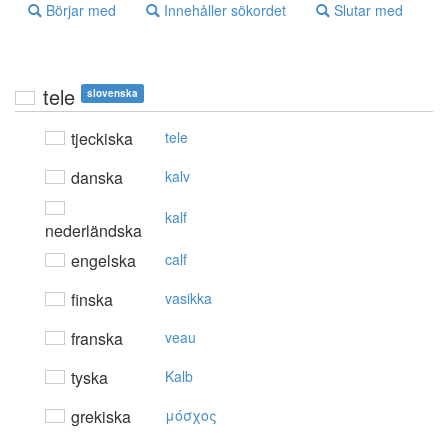
Börjar med
Innehåller sökordet
Slutar med
tele
slovenska
tjeckiska
tele
danska
kalv
kalf
nederländska
engelska
calf
finska
vasikka
franska
veau
tyska
Kalb
grekiska
μόσχoς