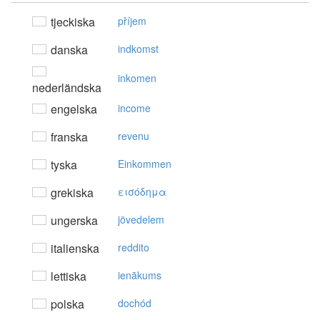
tjeckiska
příjem
danska
indkomst
inkomen
nederländska
engelska
income
franska
revenu
tyska
Einkommen
grekiska
εισόδημα
ungerska
jövedelem
italienska
reddito
lettiska
ienākums
polska
dochód