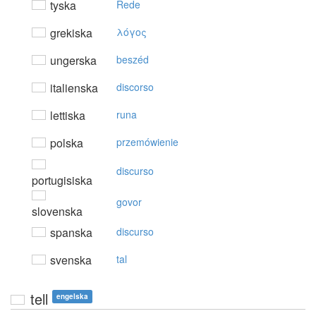
tyska
Rede
grekiska
λόγoς
ungerska
beszéd
italienska
discorso
lettiska
runa
polska
przemówienie
discurso
portugisiska
govor
slovenska
spanska
discurso
svenska
tal
tell
engelska