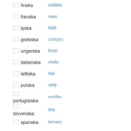
finska
vasikka
franska
veau
tyska
Kalb
grekiska
μόσχoς
ungerska
borjú
italienska
vitello
lettiska
teļš
polska
cielę
novilho
portugisiska
tele
slovenska
spanska
ternero