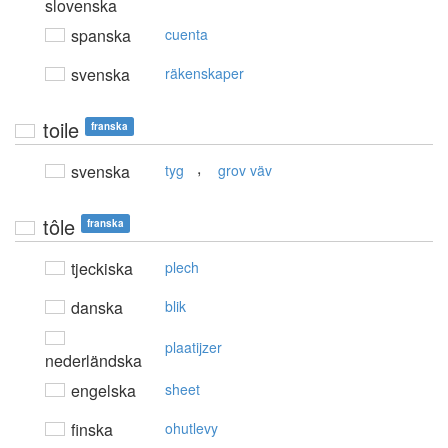
slovenska
spanska
cuenta
svenska
räkenskaper
toile
franska
,
svenska
tyg
grov väv
tôle
franska
tjeckiska
plech
danska
blik
plaatijzer
nederländska
engelska
sheet
finska
ohutlevy