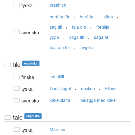
tyska
erzählen
,
,
,
berätta för
berätta
säga
,
,
,
säg till
tala om
förtälja
svenska
,
,
,
yppa
säga till
säga åt
,
tala om för
avgöra
tile
engelska
finska
kattotiili
,
,
tyska
Dachziegel
decken
Fliese
,
svenska
kakelplatta
belägga med kakel
tale
engelska
tyska
Märchen