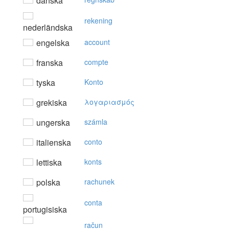
danska
rekening
nederländska
engelska
account
franska
compte
tyska
Konto
grekiska
λoγαριασμός
ungerska
számla
italienska
conto
lettiska
konts
polska
rachunek
conta
portugisiska
račun