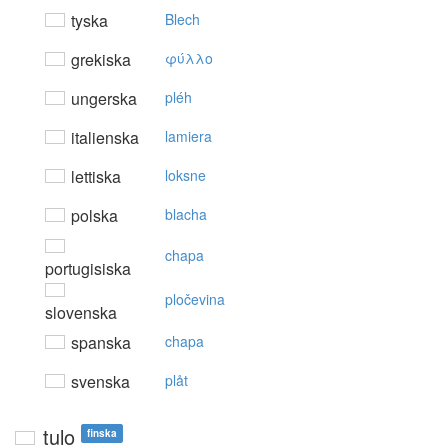
tyska
Blech
grekiska
φύλλo
ungerska
pléh
italienska
lamiera
lettiska
loksne
polska
blacha
chapa
portugisiska
pločevina
slovenska
spanska
chapa
svenska
plåt
tulo
finska