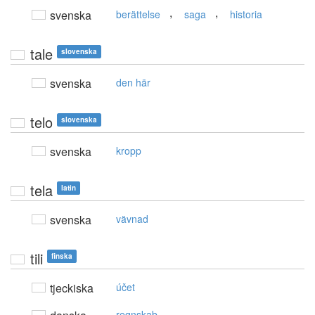
,
,
svenska
berättelse
saga
historia
tale
slovenska
svenska
den här
telo
slovenska
svenska
kropp
tela
latin
svenska
vävnad
tili
finska
tjeckiska
účet
regnskab