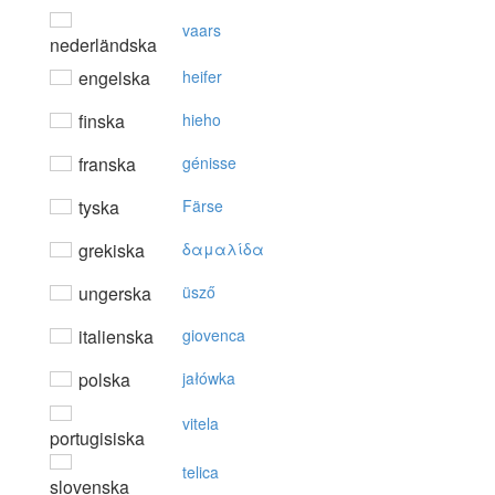
vaars
nederländska
engelska
heifer
finska
hieho
franska
génisse
tyska
Färse
grekiska
δαμαλίδα
ungerska
üsző
italienska
giovenca
polska
jałówka
vitela
portugisiska
telica
slovenska