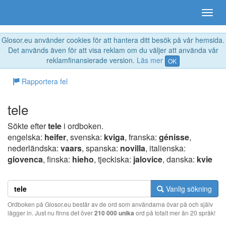
Glosor.eu använder cookies för att hantera ditt besök på vår hemsida.
Det används även för att visa reklam om du väljer att använda vår
reklamfinansierade version.
Läs mer
OK
Rapportera fel
tele
Sökte efter
tele
i ordboken.
engelska:
heifer
, svenska:
kviga
, franska:
génisse
,
nederländska:
vaars
, spanska:
novilla
, italienska:
giovenca
, finska:
hieho
, tjeckiska:
jalovice
, danska:
kvie
Vanlig sökning
Ordboken på Glosor.eu består av de ord som användarna övar på och själv
lägger in. Just nu finns det över
210 000 unika
ord på totalt mer än 20 språk!