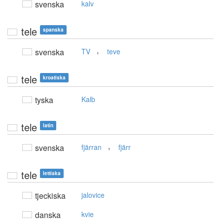
svenska
kalv
tele
spanska
,
svenska
TV
teve
tele
kroatiska
tyska
Kalb
tele
latin
,
svenska
fjärran
fjärr
tele
lettiska
tjeckiska
jalovice
danska
kvie