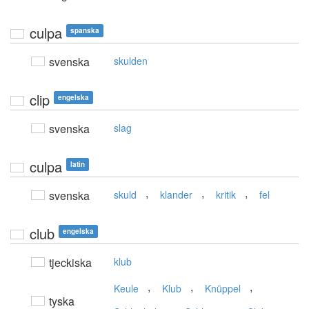
culpa
spanska
svenska
skulden
clip
engelska
svenska
slag
culpa
latin
,
,
,
svenska
skuld
klander
kritik
fel
club
engelska
tjeckiska
klub
,
,
,
Keule
Klub
Knüppel
tyska