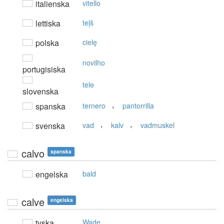
italienska
vitello
lettiska
teļš
polska
cielę
novilho
portugisiska
tele
slovenska
,
spanska
ternero
pantorrilla
,
,
svenska
vad
kalv
vadmuskel
calvo
spanska
engelska
bald
calve
engelska
tyska
Wade