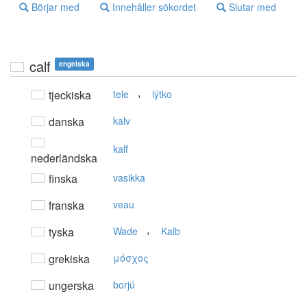
Börjar med
Innehåller sökordet
Slutar med
calf
engelska
,
tjeckiska
tele
lýtko
danska
kalv
kalf
nederländska
finska
vasikka
franska
veau
,
tyska
Wade
Kalb
grekiska
μόσχoς
ungerska
borjú