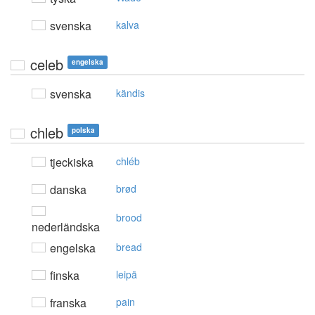
svenska
kalva
celeb
engelska
svenska
kändis
chleb
polska
tjeckiska
chléb
danska
brød
brood
nederländska
engelska
bread
finska
leipä
franska
pain