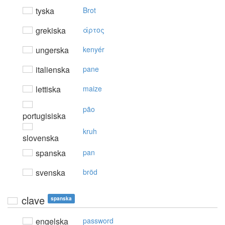
tyska
Brot
grekiska
άρτoς
ungerska
kenyér
italienska
pane
lettiska
maize
pão
portugisiska
kruh
slovenska
spanska
pan
svenska
bröd
clave
spanska
engelska
password