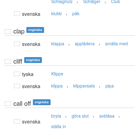
,
,
Schlagholz
Schläger
Club
,
svenska
klubb
påk
clap
engelska
,
,
svenska
klappa
applådera
smälla med
cliff
engelska
tyska
Klippe
,
,
svenska
klippa
klippavsats
pipa
call off
engelska
,
,
,
bryta
göra slut
avblåsa
svenska
ställa in