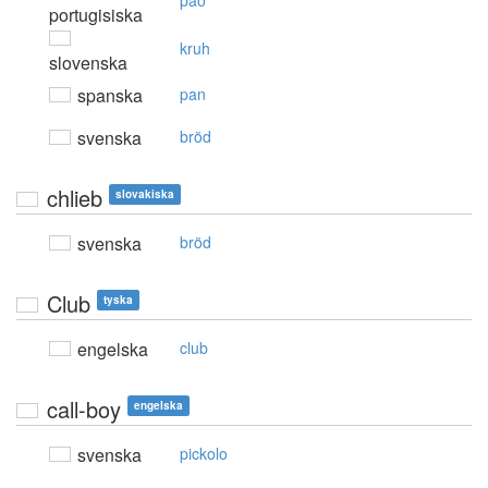
pão
portugisiska
kruh
slovenska
spanska
pan
svenska
bröd
chlieb
slovakiska
svenska
bröd
Club
tyska
engelska
club
call-boy
engelska
svenska
pickolo