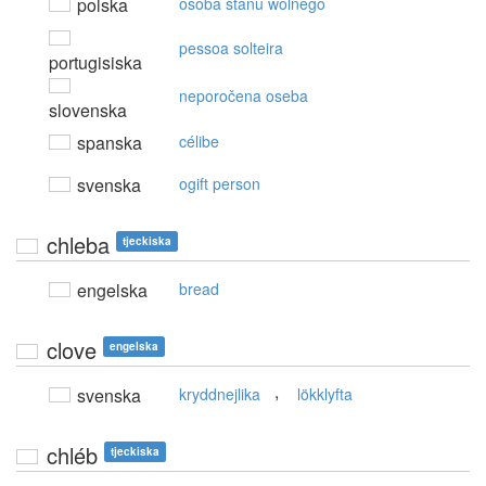
polska
osoba stanu wolnego
pessoa solteira
portugisiska
neporočena oseba
slovenska
spanska
célibe
svenska
ogift person
chleba
tjeckiska
engelska
bread
clove
engelska
,
svenska
kryddnejlika
lökklyfta
chléb
tjeckiska