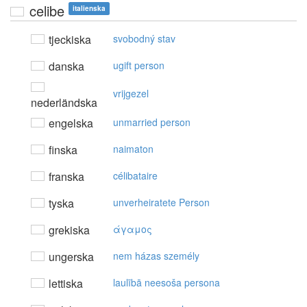
celibe
italienska
tjeckiska
svobodný stav
danska
ugift person
vrijgezel
nederländska
engelska
unmarried person
finska
naimaton
franska
célibataire
tyska
unverheiratete Person
grekiska
άγαμoς
ungerska
nem házas személy
lettiska
laulībā neesoša persona