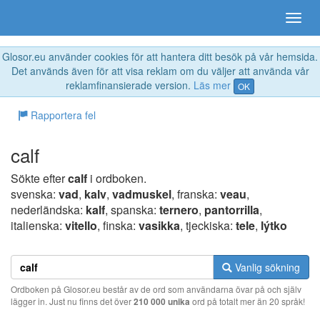
Glosor.eu använder cookies för att hantera ditt besök på vår hemsida.
Det används även för att visa reklam om du väljer att använda vår
reklamfinansierade version.
Läs mer
OK
Rapportera fel
calf
Sökte efter
calf
i ordboken.
svenska:
vad
,
kalv
,
vadmuskel
, franska:
veau
,
nederländska:
kalf
, spanska:
ternero
,
pantorrilla
,
italienska:
vitello
, finska:
vasikka
, tjeckiska:
tele
,
lýtko
Vanlig sökning
Ordboken på Glosor.eu består av de ord som användarna övar på och själv
lägger in. Just nu finns det över
210 000 unika
ord på totalt mer än 20 språk!