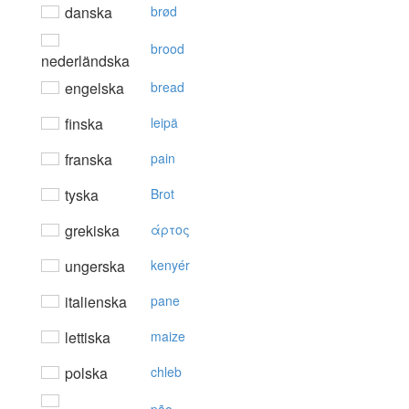
danska
brød
brood
nederländska
engelska
bread
finska
leipä
franska
pain
tyska
Brot
grekiska
άρτoς
ungerska
kenyér
italienska
pane
lettiska
maize
polska
chleb