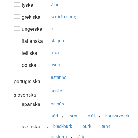
tyska
Zinn
grekiska
κασσίτερoς
ungerska
ón
italienska
stagno
lettiska
alva
polska
cyna
estanho
portugisiska
kositer
slovenska
spanska
estaño
,
,
,
kärl
form
plåt
konservburk
,
,
,
,
svenska
bleckburk
burk
tenn
,
bakform
låda