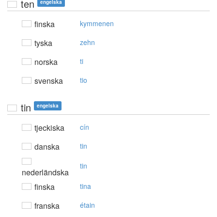
ten
engelska
finska
kymmenen
tyska
zehn
norska
ti
svenska
tio
tin
engelska
tjeckiska
cín
danska
tin
tin
nederländska
finska
tina
franska
étain