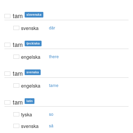
tam
slovenska
svenska
där
tam
tjeckiska
engelska
there
tam
svenska
engelska
tame
tam
latin
tyska
so
svenska
så