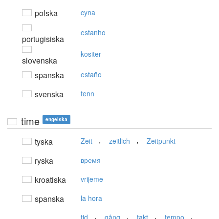
polska
cyna
estanho
portugisiska
kositer
slovenska
spanska
estaño
svenska
tenn
time
engelska
,
,
tyska
Zeit
zeitlich
Zeitpunkt
ryska
время
kroatiska
vrijeme
spanska
la hora
,
,
,
,
tid
gång
takt
tempo