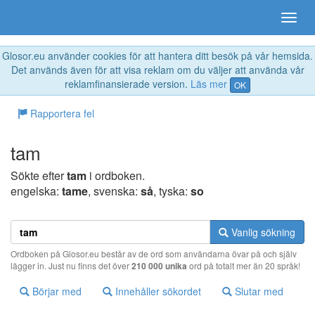
Glosor.eu använder cookies för att hantera ditt besök på vår hemsida.
Det används även för att visa reklam om du väljer att använda vår
reklamfinansierade version.
Läs mer
OK
Rapportera fel
tam
Sökte efter
tam
i ordboken.
engelska:
tame
, svenska:
så
, tyska:
so
Vanlig sökning
Ordboken på Glosor.eu består av de ord som användarna övar på och själv
lägger in. Just nu finns det över
210 000 unika
ord på totalt mer än 20 språk!
Börjar med
Innehåller sökordet
Slutar med