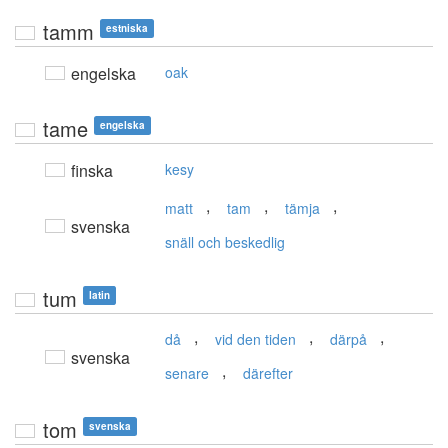
tamm
estniska
engelska
oak
tame
engelska
finska
kesy
,
,
,
matt
tam
tämja
svenska
snäll och beskedlig
tum
latin
,
,
,
då
vid den tiden
därpå
svenska
,
senare
därefter
tom
svenska