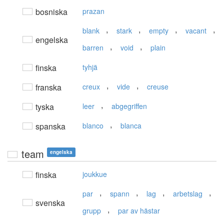
bosniska
prazan
,
,
,
,
blank
stark
empty
vacant
engelska
,
,
barren
void
plain
finska
tyhjä
,
,
franska
creux
vide
creuse
,
tyska
leer
abgegriffen
,
spanska
blanco
blanca
team
engelska
finska
joukkue
,
,
,
,
par
spann
lag
arbetslag
svenska
,
grupp
par av hästar