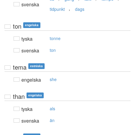
svenska
,
tidpunkt
dags
ton
engelska
tyska
tonne
svenska
ton
tema
estniska
engelska
she
than
engelska
tyska
als
svenska
än