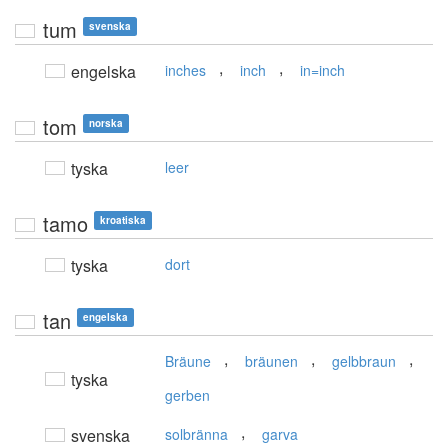
tum
svenska
,
,
engelska
inches
inch
in=inch
tom
norska
tyska
leer
tamo
kroatiska
tyska
dort
tan
engelska
,
,
,
Bräune
bräunen
gelbbraun
tyska
gerben
,
svenska
solbränna
garva