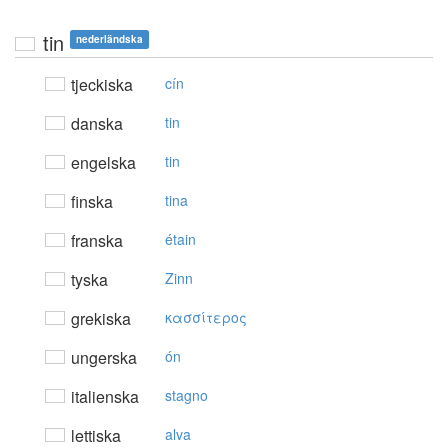
tin
nederländska
tjeckiska
cín
danska
tin
engelska
tin
finska
tina
franska
étain
tyska
Zinn
grekiska
κασσίτερoς
ungerska
ón
italienska
stagno
lettiska
alva