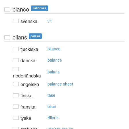
blanco
italienska
svenska
vit
bilans
polska
tjeckiska
bilance
danska
balance
balans
nederländska
engelska
balance sheet
finska
tase
franska
bilan
tyska
Bilanz
ισoλoγισμός