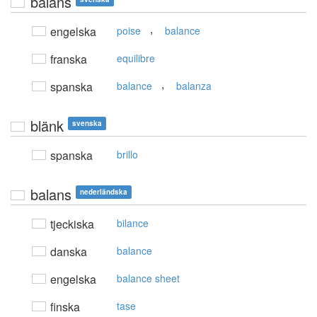
balans
,
engelska
poise
balance
franska
equilibre
,
spanska
balance
balanza
blänk
svenska
spanska
brillo
balans
nederländska
tjeckiska
bilance
danska
balance
engelska
balance sheet
finska
tase