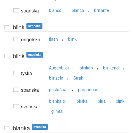
,
,
spanska
blanco
blanca
brillante
blink
svenska
,
engelska
flash
blink
blink
engelska
,
,
,
Augenblick
blinken
blinkend
tyska
,
blinzeln
Strahl
,
spanska
pestañear
parpadear
,
,
,
blänka till
blinka
plira
blink
svenska
,
glimta
blanka
svenska