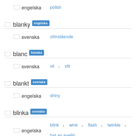
engelska
polish
blanky
engelska
svenska
oförstående
blanc
franska
,
svenska
vit
vitt
blankt
svenska
engelska
shiny
blinka
svenska
,
,
,
,
blink
wink
flash
twinkle
engelska
bat an eyelid