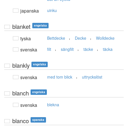
japanska
uinku
blanket
engelska
,
,
tyska
Bettdecke
Decke
Wolldecke
,
,
,
svenska
filt
sängfilt
täcke
täcka
blankly
engelska
,
svenska
med tom blick
uttryckslöst
blanch
engelska
svenska
blekna
blanco
spanska