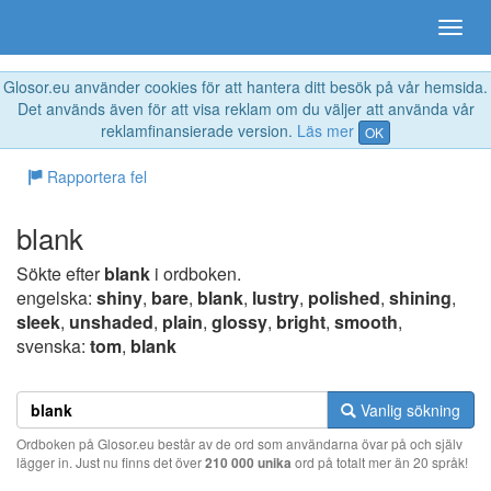
Glosor.eu använder cookies för att hantera ditt besök på vår hemsida.
Det används även för att visa reklam om du väljer att använda vår
reklamfinansierade version.
Läs mer
OK
Rapportera fel
blank
Sökte efter
blank
i ordboken.
engelska:
shiny
,
bare
,
blank
,
lustry
,
polished
,
shining
,
sleek
,
unshaded
,
plain
,
glossy
,
bright
,
smooth
,
svenska:
tom
,
blank
Vanlig sökning
Ordboken på Glosor.eu består av de ord som användarna övar på och själv
lägger in. Just nu finns det över
210 000 unika
ord på totalt mer än 20 språk!