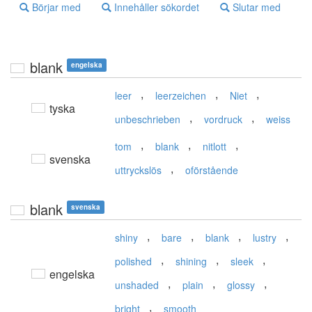
Börjar med
Innehåller sökordet
Slutar med
blank
engelska
,
,
,
leer
leerzeichen
Niet
tyska
,
,
unbeschrieben
vordruck
weiss
,
,
,
tom
blank
nitlott
svenska
,
uttryckslös
oförstående
blank
svenska
,
,
,
,
shiny
bare
blank
lustry
,
,
,
polished
shining
sleek
engelska
,
,
,
unshaded
plain
glossy
,
bright
smooth