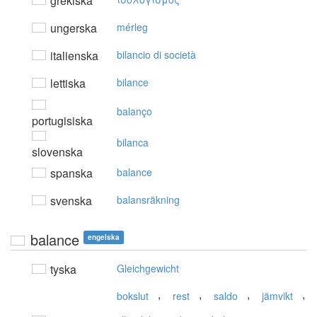
grekiska
ungerska
mérleg
italienska
bilancio di società
lettiska
bilance
balanço
portugisiska
bilanca
slovenska
spanska
balance
svenska
balansräkning
balance
engelska
tyska
Gleichgewicht
,
,
,
,
bokslut
rest
saldo
jämvikt