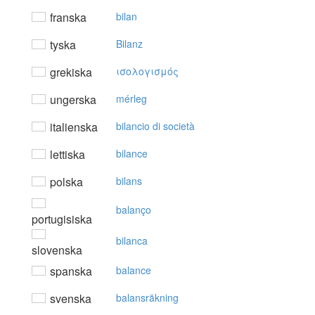
franska
bilan
tyska
Bilanz
grekiska
ισoλoγισμός
ungerska
mérleg
italienska
bilancio di società
lettiska
bilance
polska
bilans
balanço
portugisiska
bilanca
slovenska
spanska
balance
svenska
balansräkning