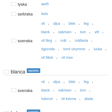
tyska
weiß
serbiska
belo
,
,
,
,
vit
sljus
blek
feg
,
,
,
,
blank
oskriven
tom
vitt
,
,
,
svenska
vit färg
mål
måltavla
,
,
,
ögonvita
tomt utrymme
lucka
,
vit fläck
vit man
blanca
spanska
,
,
,
,
vit
sljus
blek
feg
,
,
,
svenska
blank
oskriven
tom
,
,
halvnot
vit kvinna
skata
svenska