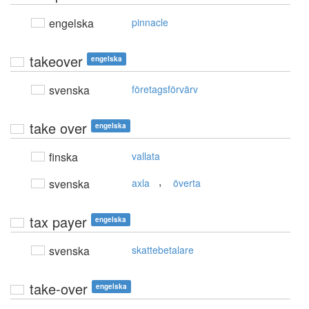
engelska
pinnacle
takeover
engelska
svenska
företagsförvärv
take over
engelska
finska
vallata
,
svenska
axla
överta
tax payer
engelska
svenska
skattebetalare
take-over
engelska