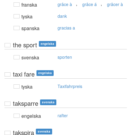
,
,
franska
grâce à
grâce á
grâcer à
tyska
dank
spanska
gracias a
the sport
engelska
svenska
sporten
taxi fare
engelska
tyska
Taxifahrpreis
taksparre
svenska
engelska
rafter
takspira
svenska