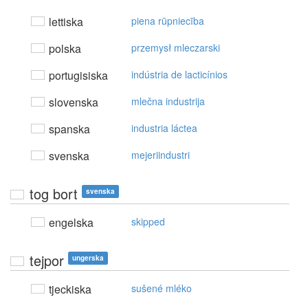
lettiska
piena rūpniecība
polska
przemysł mleczarski
portugisiska
indústria de lacticínios
slovenska
mlečna industrija
spanska
industria láctea
svenska
mejeriindustri
tog bort
svenska
engelska
skipped
tejpor
ungerska
tjeckiska
sušené mléko