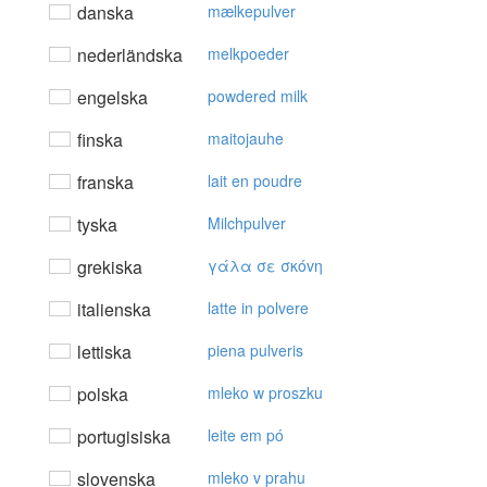
danska
mælkepulver
nederländska
melkpoeder
engelska
powdered milk
finska
maitojauhe
franska
lait en poudre
tyska
Milchpulver
grekiska
γάλα σε σκόvη
italienska
latte in polvere
lettiska
piena pulveris
polska
mleko w proszku
portugisiska
leite em pó
slovenska
mleko v prahu