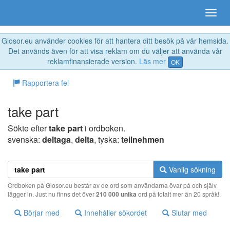
Glosor.eu använder cookies för att hantera ditt besök på vår hemsida.
Det används även för att visa reklam om du väljer att använda vår
reklamfinansierade version.
Läs mer
OK
Rapportera fel
take part
Sökte efter
take part
i ordboken.
svenska:
deltaga
,
delta
, tyska:
teilnehmen
Vanlig sökning
Ordboken på Glosor.eu består av de ord som användarna övar på och själv
lägger in. Just nu finns det över
210 000 unika
ord på totalt mer än 20 språk!
Börjar med
Innehåller sökordet
Slutar med