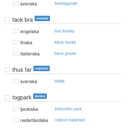
svenska
övertagande
tack bra
svenska
engelska
fine thanks
finska
kiitos hyvää
italienska
bene grazie
thus far
engelska
svenska
hittills
togpark
danska
tjeckiska
železniční park
nederländska
rollend materieel