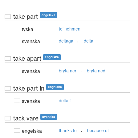
take part
engelska
tyska
teilnehmen
,
svenska
deltaga
delta
take apart
engelska
,
svenska
bryta ner
bryta ned
take part in
engelska
svenska
delta i
tack vare
svenska
,
engelska
thanks to
because of