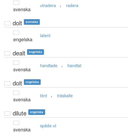
,
utradera
radera
svenska
dolt
svenska
latent
engelska
dealt
engelska
,
handlade
handlat
svenska
dolt
engelska
,
tönt
träskalle
svenska
dilute
engelska
späda ut
svenska