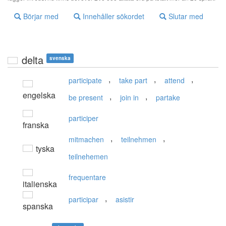
Börjar med
Innehåller sökordet
Slutar med
delta
svenska
,
,
,
participate
take part
attend
engelska
,
,
be present
join in
partake
participer
franska
,
,
mitmachen
teilnehmen
tyska
teilnehemen
frequentare
italienska
,
participar
asistir
spanska