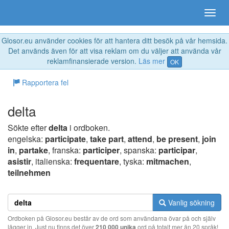
Glosor.eu använder cookies för att hantera ditt besök på vår hemsida.
Det används även för att visa reklam om du väljer att använda vår
reklamfinansierade version.
Läs mer
OK
Rapportera fel
delta
Sökte efter
delta
i ordboken.
engelska:
participate
,
take part
,
attend
,
be present
,
join
in
,
partake
, franska:
participer
, spanska:
participar
,
asistir
, italienska:
frequentare
, tyska:
mitmachen
,
teilnehmen
Vanlig sökning
Ordboken på Glosor.eu består av de ord som användarna övar på och själv
lägger in. Just nu finns det över
210 000 unika
ord på totalt mer än 20 språk!