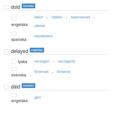
dold
svenska
,
,
,
latent
hidden
bescreened
engelska
ulterior
clandestino
spanska
delayed
engelska
,
tyska
verzögert
verzögerte
,
försenad
försenat
svenska
däld
svenska
glen
engelska