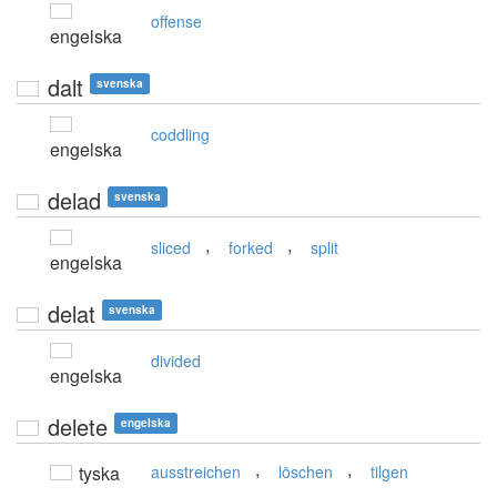
offense
engelska
dalt
svenska
coddling
engelska
delad
svenska
,
,
sliced
forked
split
engelska
delat
svenska
divided
engelska
delete
engelska
,
,
tyska
ausstreichen
löschen
tilgen