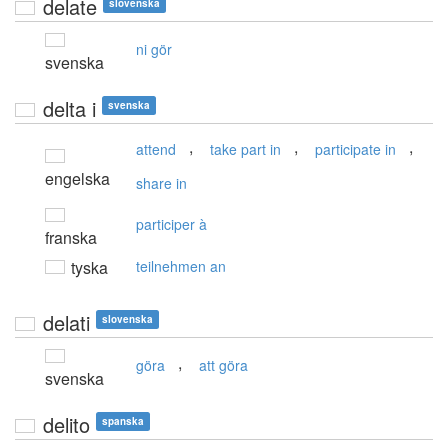
delate
slovenska
ni gör
svenska
delta i
svenska
,
,
,
attend
take part in
participate in
engelska
share in
participer à
franska
tyska
teilnehmen an
delati
slovenska
,
göra
att göra
svenska
delito
spanska