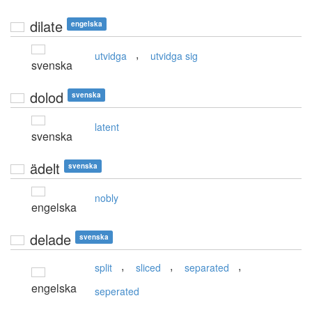
dilate
engelska
,
utvidga
utvidga sig
svenska
dolod
svenska
latent
svenska
ädelt
svenska
nobly
engelska
delade
svenska
,
,
,
split
sliced
separated
engelska
seperated