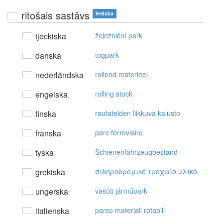
ritošais sastāvs
lettiska
tjeckiska
železniční park
danska
togpark
nederländska
rollend materieel
engelska
rolling stock
finska
rautateiden liikkuva kalusto
franska
parc ferroviaire
tyska
Schienenfahrzeugbestand
grekiska
σιδηρoδρoμικό τρoχαίo υλικό
ungerska
vasúti járműpark
italienska
parco materiali rotabili