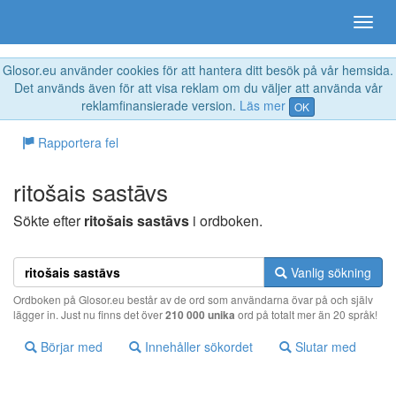
Glosor.eu använder cookies för att hantera ditt besök på vår hemsida.
Det används även för att visa reklam om du väljer att använda vår
reklamfinansierade version.
Läs mer
OK
Rapportera fel
ritošais sastāvs
Sökte efter
ritošais sastāvs
i ordboken.
Vanlig sökning
Ordboken på Glosor.eu består av de ord som användarna övar på och själv
lägger in. Just nu finns det över
210 000 unika
ord på totalt mer än 20 språk!
Börjar med
Innehåller sökordet
Slutar med