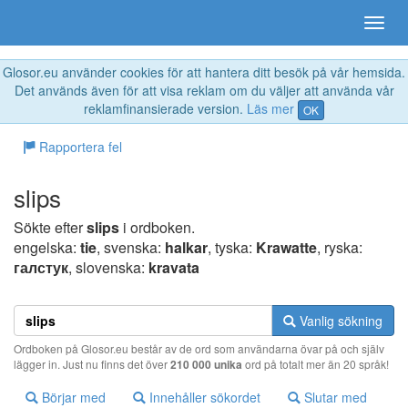
Glosor.eu använder cookies för att hantera ditt besök på vår hemsida.
Det används även för att visa reklam om du väljer att använda vår
reklamfinansierade version.
Läs mer
OK
Rapportera fel
slips
Sökte efter
slips
i ordboken.
engelska:
tie
, svenska:
halkar
, tyska:
Krawatte
, ryska:
галстук
, slovenska:
kravata
Vanlig sökning
Ordboken på Glosor.eu består av de ord som användarna övar på och själv
lägger in. Just nu finns det över
210 000 unika
ord på totalt mer än 20 språk!
Börjar med
Innehåller sökordet
Slutar med