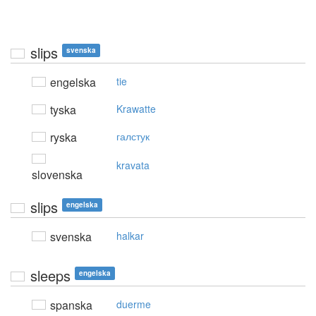
slips
svenska
engelska
tie
tyska
Krawatte
ryska
галстук
kravata
slovenska
slips
engelska
svenska
halkar
sleeps
engelska
spanska
duerme