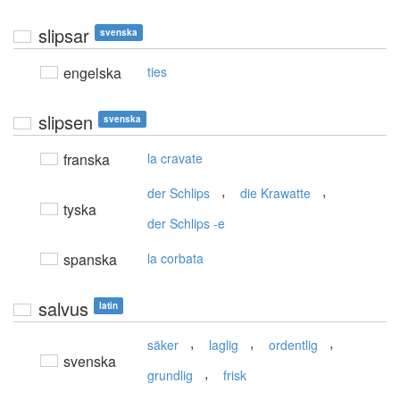
slipsar
svenska
engelska
ties
slipsen
svenska
franska
la cravate
,
,
der Schlips
die Krawatte
tyska
der Schlips -e
spanska
la corbata
salvus
latin
,
,
,
säker
laglig
ordentlig
svenska
,
grundlig
frisk