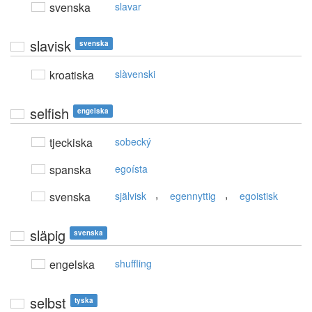
svenska
slavar
slavisk
svenska
kroatiska
slàvenski
selfish
engelska
tjeckiska
sobecký
spanska
egoísta
,
,
svenska
självisk
egennyttig
egoistisk
släpig
svenska
engelska
shuffling
selbst
tyska