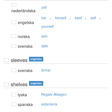
zelf
nederländska
,
,
,
,
her
himself
itself
self
engelska
yourself
norska
selv
svenska
själv
sleeves
engelska
svenska
ärmar
shelves
engelska
tyska
Regale Ablagen
spanska
estantería