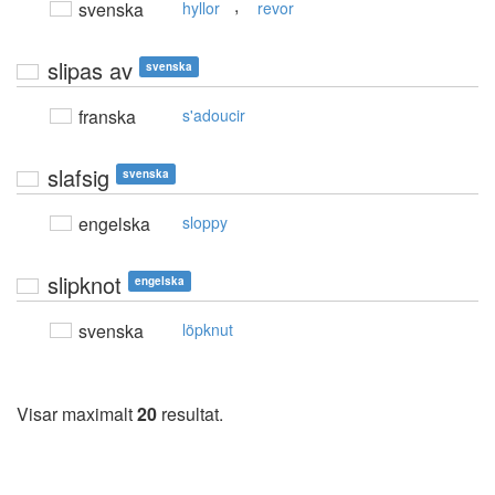
,
svenska
hyllor
revor
slipas av
svenska
franska
s'adoucir
slafsig
svenska
engelska
sloppy
slipknot
engelska
svenska
löpknut
Visar maximalt
20
resultat.