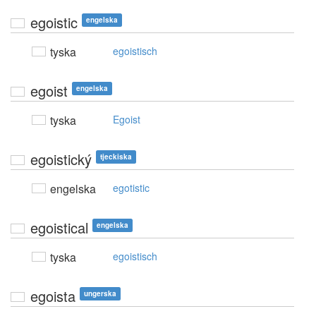
egoistic
engelska
tyska
egoistisch
egoist
engelska
tyska
Egoist
egoistický
tjeckiska
engelska
egotistic
egoistical
engelska
tyska
egoistisch
egoista
ungerska