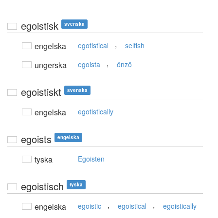
egoistisk
svenska
,
engelska
egotistical
selfish
,
ungerska
egoista
önző
egoistiskt
svenska
engelska
egotistically
egoists
engelska
tyska
Egoisten
egoistisch
tyska
,
,
engelska
egoistic
egoistical
egoistically