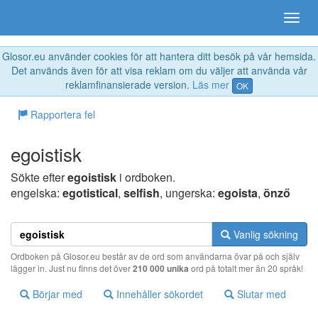
Glosor.eu använder cookies för att hantera ditt besök på vår hemsida.
Det används även för att visa reklam om du väljer att använda vår
reklamfinansierade version.
Läs mer
OK
Rapportera fel
egoistisk
Sökte efter
egoistisk
i ordboken.
engelska:
egotistical
,
selfish
, ungerska:
egoista
,
önző
Vanlig sökning
Ordboken på Glosor.eu består av de ord som användarna övar på och själv
lägger in. Just nu finns det över
210 000 unika
ord på totalt mer än 20 språk!
Börjar med
Innehåller sökordet
Slutar med