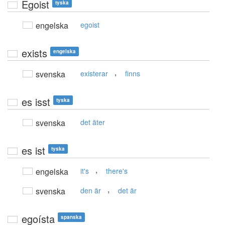
Egoist
tyska
engelska
egoist
exists
engelska
,
svenska
existerar
finns
es isst
tyska
svenska
det äter
es ist
tyska
,
engelska
it's
there's
,
svenska
den är
det är
egoísta
spanska