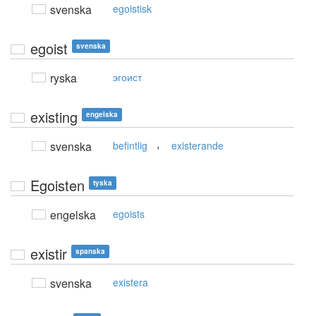
svenska
egoistisk
egoist
svenska
ryska
эгоист
existing
engelska
,
svenska
befintlig
existerande
Egoisten
tyska
engelska
egoists
existir
spanska
svenska
existera