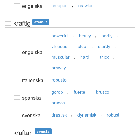
,
engelska
creeped
crawled
kraftig
svenska
,
,
,
powerful
heavy
portly
,
,
,
virtuous
stout
sturdy
engelska
,
,
,
muscular
hard
thick
brawny
italienska
robusto
,
,
,
gordo
fuerte
brusco
spanska
brusca
,
,
svenska
drastisk
dynamisk
robust
kräftan
svenska