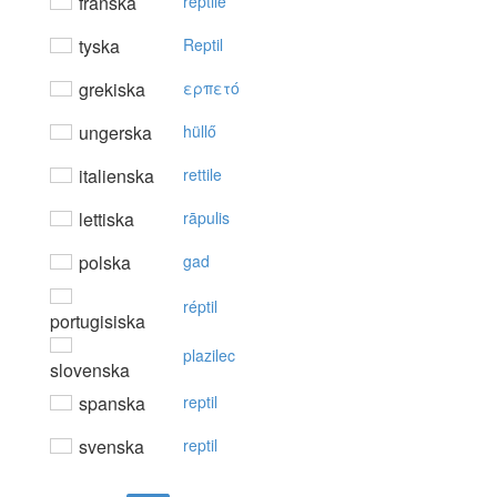
franska
reptile
tyska
Reptil
grekiska
ερπετό
ungerska
hüllő
italienska
rettile
lettiska
rāpulis
polska
gad
réptil
portugisiska
plazilec
slovenska
spanska
reptil
svenska
reptil