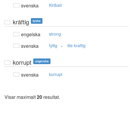
svenska
Kiribati
kräftig
tyska
engelska
strong
,
svenska
fyllig
lite kraftig
korrupt
ungerska
svenska
korrupt
Visar maximalt
20
resultat.