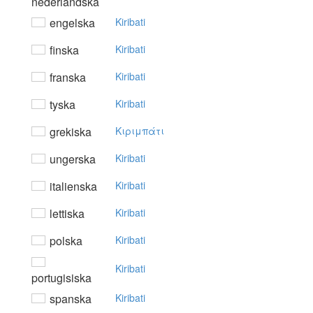
nederländska
engelska
Kiribati
finska
Kiribati
franska
Kiribati
tyska
Kiribati
grekiska
Kιριμπάτι
ungerska
Kiribati
italienska
Kiribati
lettiska
Kiribati
polska
Kiribati
Kiribati
portugisiska
spanska
Kiribati