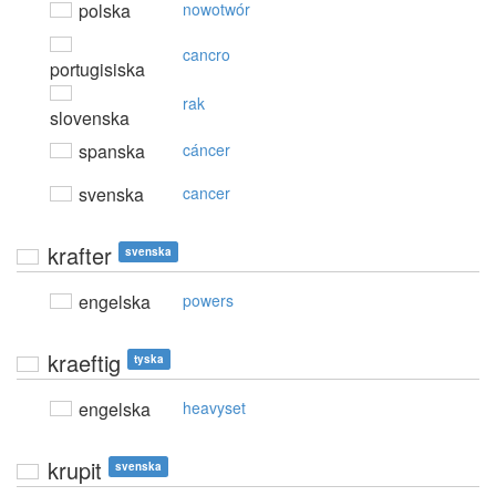
polska
nowotwór
cancro
portugisiska
rak
slovenska
spanska
cáncer
svenska
cancer
krafter
svenska
engelska
powers
kraeftig
tyska
engelska
heavyset
krupit
svenska