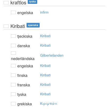
kraftlos
tyska
engelska
infirm
Kiribati
spanska
tjeckiska
Kiribati
danska
Kiribati
Gilberteilanden
nederländska
engelska
Kiribati
finska
Kiribati
franska
Kiribati
tyska
Kiribati
grekiska
Kιριμπάτι