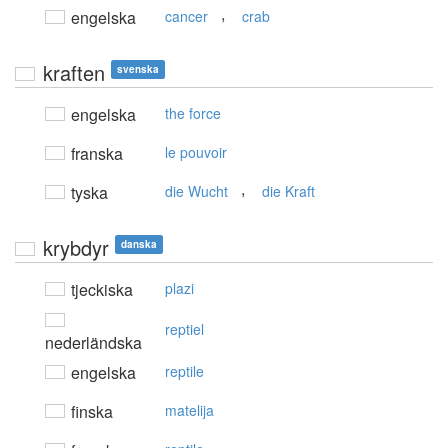
,
engelska
cancer
crab
kraften
svenska
engelska
the force
franska
le pouvoir
,
tyska
die Wucht
die Kraft
krybdyr
danska
tjeckiska
plazi
reptiel
nederländska
engelska
reptile
finska
matelija