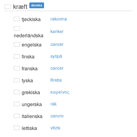
kræft
danska
tjeckiska
rakovina
kanker
nederländska
engelska
cancer
finska
syöpä
franska
cancer
tyska
Krebs
grekiska
καρκίvoς
ungerska
rák
italienska
cancro
lettiska
vēzis