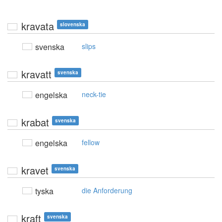
kravata
slovenska
svenska
slips
kravatt
svenska
engelska
neck-tie
krabat
svenska
engelska
fellow
kravet
svenska
tyska
die Anforderung
kraft
svenska