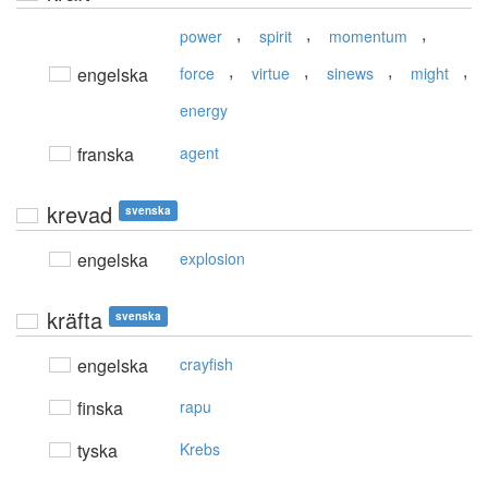
,
,
,
power
spirit
momentum
,
,
,
,
engelska
force
virtue
sinews
might
energy
franska
agent
krevad
svenska
engelska
explosion
kräfta
svenska
engelska
crayfish
finska
rapu
tyska
Krebs