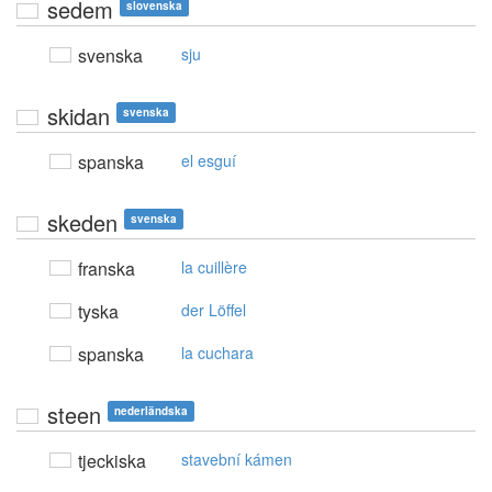
sedem
slovenska
svenska
sju
skidan
svenska
spanska
el esguí
skeden
svenska
franska
la cuillère
tyska
der Löffel
spanska
la cuchara
steen
nederländska
tjeckiska
stavební kámen