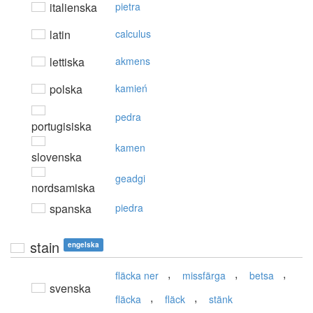
italienska
pietra
latin
calculus
lettiska
akmens
polska
kamień
pedra
portugisiska
kamen
slovenska
geadgi
nordsamiska
spanska
piedra
stain
engelska
,
,
,
fläcka ner
missfärga
betsa
svenska
,
,
fläcka
fläck
stänk