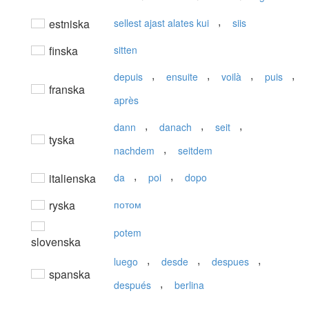
,
estniska
sellest ajast alates kui
siis
finska
sitten
,
,
,
,
depuis
ensuite
voilà
puis
franska
après
,
,
,
dann
danach
seit
tyska
,
nachdem
seitdem
,
,
italienska
da
poi
dopo
ryska
потом
potem
slovenska
,
,
,
luego
desde
despues
spanska
,
después
berlina