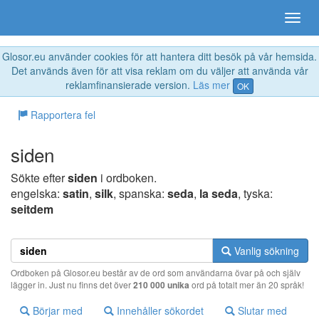
Glosor.eu använder cookies för att hantera ditt besök på vår hemsida.
Det används även för att visa reklam om du väljer att använda vår
reklamfinansierade version.
Läs mer
OK
Rapportera fel
siden
Sökte efter
siden
i ordboken.
engelska:
satin
,
silk
, spanska:
seda
,
la seda
, tyska:
seitdem
Vanlig sökning
Ordboken på Glosor.eu består av de ord som användarna övar på och själv
lägger in. Just nu finns det över
210 000 unika
ord på totalt mer än 20 språk!
Börjar med
Innehåller sökordet
Slutar med