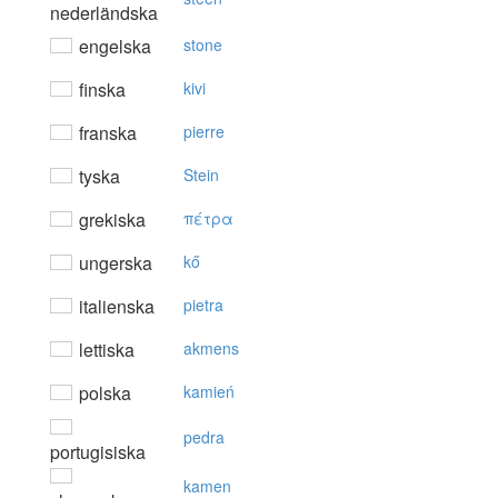
nederländska
engelska
stone
finska
kivi
franska
pierre
tyska
Stein
grekiska
πέτρα
ungerska
kő
italienska
pietra
lettiska
akmens
polska
kamień
pedra
portugisiska
kamen