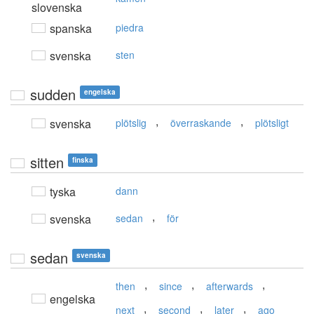
slovenska
spanska
piedra
svenska
sten
sudden
engelska
,
,
svenska
plötslig
överraskande
plötsligt
sitten
finska
tyska
dann
,
svenska
sedan
för
sedan
svenska
,
,
,
then
since
afterwards
engelska
,
,
,
next
second
later
ago