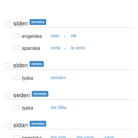
siden
svenska
,
engelska
satin
silk
,
spanska
seda
la seda
siden
norska
tyska
seitdem
seden
svenska
tyska
die Sitte
sidan
svenska
,
,
engelska
the side
the page
page