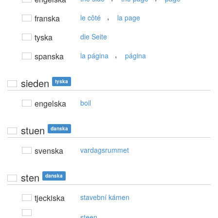
,
franska
le côté
la page
tyska
die Seite
,
spanska
la página
página
sieden
tyska
engelska
boil
stuen
danska
svenska
vardagsrummet
sten
danska
tjeckiska
stavební kámen
steen