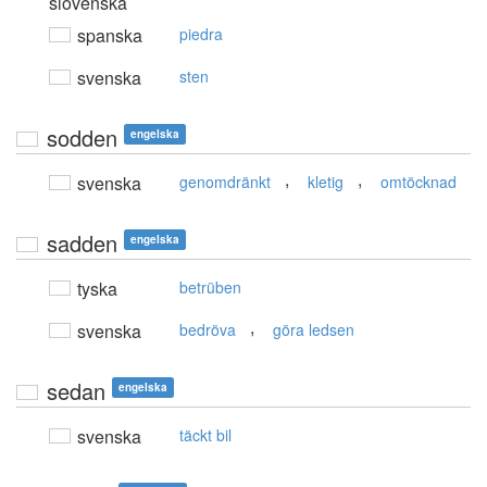
slovenska
spanska
piedra
svenska
sten
sodden
engelska
,
,
svenska
genomdränkt
kletig
omtöcknad
sadden
engelska
tyska
betrüben
,
svenska
bedröva
göra ledsen
sedan
engelska
svenska
täckt bil