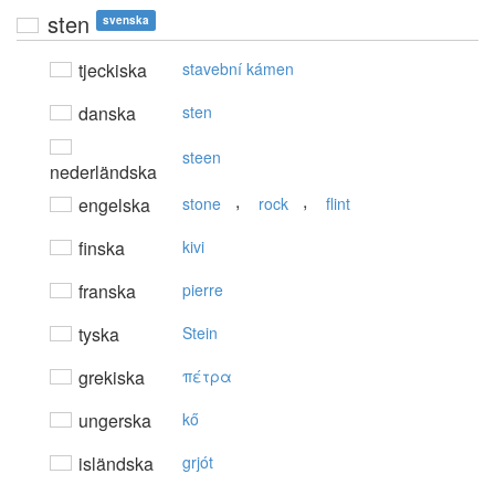
sten
svenska
tjeckiska
stavební kámen
danska
sten
steen
nederländska
,
,
engelska
stone
rock
flint
finska
kivi
franska
pierre
tyska
Stein
grekiska
πέτρα
ungerska
kő
isländska
grjót