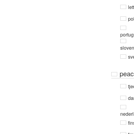
let
po
portug
slove
sv
peac
tje
da
neder
fin