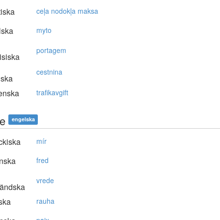
tiska
ceļa nodokļa maksa
lska
myto
portagem
isiska
cestnina
nska
enska
trafikavgift
e
engelska
ckiska
mír
nska
fred
vrede
ländska
ska
rauha