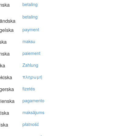
nska
betaling
betaling
ländska
gelska
payment
ska
maksu
nska
paiement
ska
Zahlung
kiska
πληρωμή
gerska
fizetés
lienska
pagamento
tiska
maksājums
lska
płatność