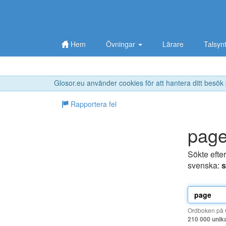
Hem
Övningar
Lärare
Talsyn
Glosor.eu använder cookies för att hantera ditt besök
Rapportera fel
pag
Sökte efte
svenska:
s
Ordboken på G
210 000 unik