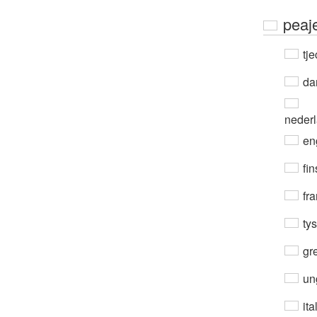
peaj
tje
da
neder
en
fin
fra
ty
gre
un
ita