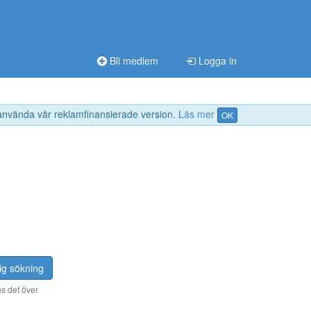
Bli medlem
Logga in
 använda vår reklamfinansierade version.
Läs mer
OK
ig sökning
s det över