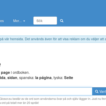
tes
Mer...
 på vår hemsida. Det används även för att visa reklam om du väljer att
e
r
page
i ordboken.
ida
,
sidan
, spanska:
la página
, tyska:
Seite
Vanl
losor.eu består av de ord som användarna övar på och själv lägger in. Just nu finn
a
ord på totalt mer än 20 språk!