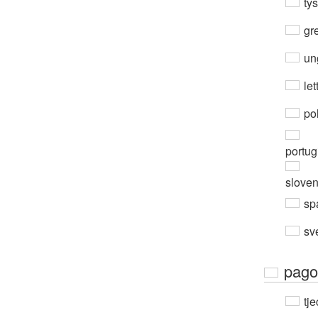
ty
gre
un
let
po
portug
slove
sp
sv
pago
tje