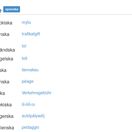
e
spanska
ckiska
mýto
nska
trafikafgift
tol
ländska
gelska
toll
ska
tiemaksu
nska
péage
ska
Verkehrsgebühr
kiska
διόδια
gerska
autópályadíj
lienska
pedaggio