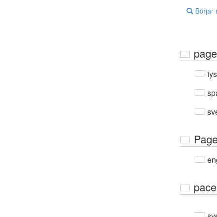
Börjar
page
ty
sp
sv
Pag
en
pace
sv