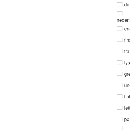
da
neder
en
fin
fra
ty
gre
un
ita
let
po