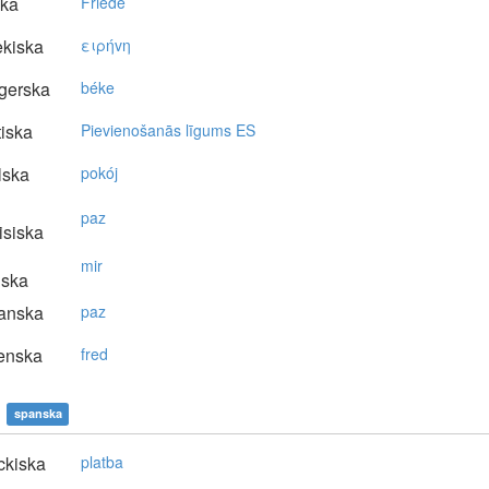
ska
Friede
kiska
ειρήvη
gerska
béke
tiska
Pievienošanās līgums ES
lska
pokój
paz
isiska
mir
nska
anska
paz
enska
fred
spanska
ckiska
platba