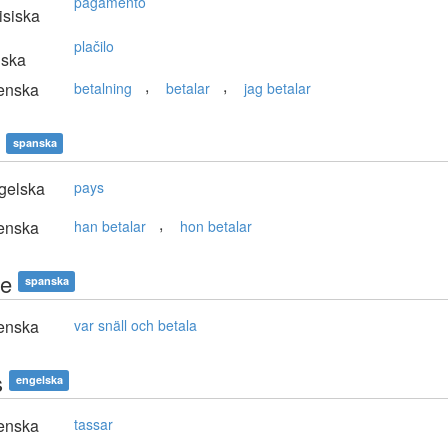
pagamento
isiska
plačilo
nska
,
,
enska
betalning
betalar
jag betalar
spanska
gelska
pays
,
enska
han betalar
hon betalar
e
spanska
enska
var snäll och betala
s
engelska
enska
tassar