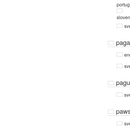
portug
slove
sv
paga
en
sv
pagu
sv
paw
sv