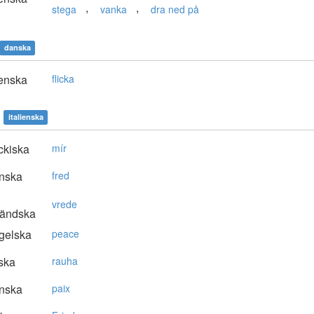
,
,
stega
vanka
dra ned på
danska
enska
flicka
italienska
ckiska
mír
nska
fred
vrede
ländska
gelska
peace
ska
rauha
nska
paix