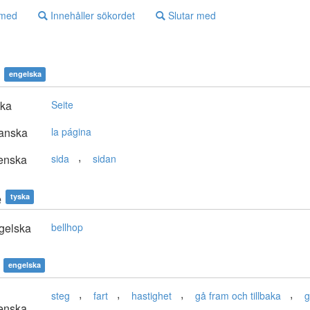
 med
Innehåller sökordet
Slutar med
engelska
ska
Seite
anska
la página
,
enska
sida
sidan
e
tyska
gelska
bellhop
engelska
,
,
,
,
steg
fart
hastighet
gå fram och tillbaka
g
enska