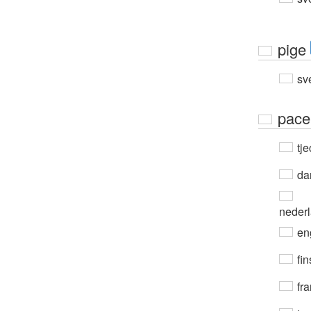
pige
sv
pace
tje
da
neder
en
fin
fra