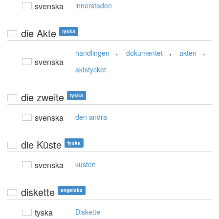
svenska
innerstaden
die Akte
tyska
,
,
,
handlingen
dokumentet
akten
svenska
aktstycket
die zweite
tyska
svenska
den andra
die Küste
tyska
svenska
kusten
diskette
engelska
tyska
Diskette