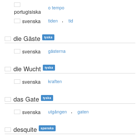
o tempo
portugisiska
,
svenska
tiden
tid
die Gäste
tyska
svenska
gästerna
die Wucht
tyska
svenska
kraften
das Gate
tyska
,
svenska
utgången
gaten
desquite
spanska