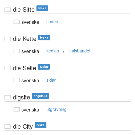
die Sitte
tyska
svenska
seden
die Kette
tyska
,
svenska
kedjan
halsbandet
die Seite
tyska
svenska
sidan
digsite
engelska
svenska
utgrävning
die City
tyska