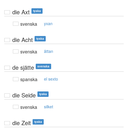
die Axt
tyska
svenska
yxan
die Acht
tyska
svenska
åttan
de sjätte
svenska
spanska
el sexto
die Seide
tyska
svenska
silket
die Zeit
tyska