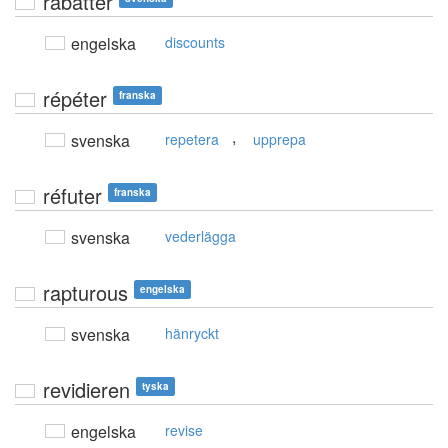
rabatter
engelska
discounts
répéter
franska
,
svenska
repetera
upprepa
réfuter
franska
svenska
vederlägga
rapturous
engelska
svenska
hänryckt
revidieren
tyska
engelska
revise