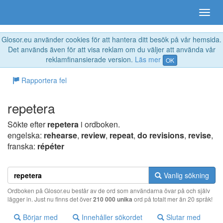
Glosor.eu använder cookies för att hantera ditt besök på vår hemsida.
Det används även för att visa reklam om du väljer att använda vår
reklamfinansierade version.
Läs mer
OK
Rapportera fel
repetera
Sökte efter
repetera
i ordboken.
engelska:
rehearse
,
review
,
repeat
,
do revisions
,
revise
,
franska:
répéter
Vanlig sökning
Ordboken på Glosor.eu består av de ord som användarna övar på och själv
lägger in. Just nu finns det över
210 000 unika
ord på totalt mer än 20 språk!
Börjar med
Innehåller sökordet
Slutar med