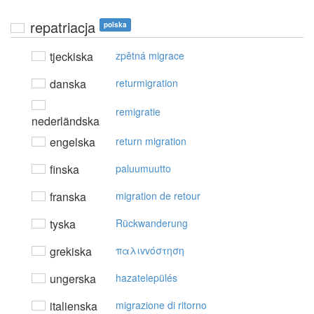
repatriacja
polska
tjeckiska
zpětná migrace
danska
returmigration
remigratie
nederländska
engelska
return migration
finska
paluumuutto
franska
migration de retour
tyska
Rückwanderung
grekiska
παλιvvόστηση
ungerska
hazatelepülés
italienska
migrazione di ritorno