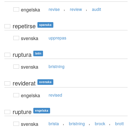
,
,
engelska
revise
review
audit
repetirse
spanska
svenska
upprepas
ruptura
latin
svenska
bristning
reviderat
svenska
engelska
revised
rupture
engelska
,
,
,
svenska
brista
bristning
brock
brott