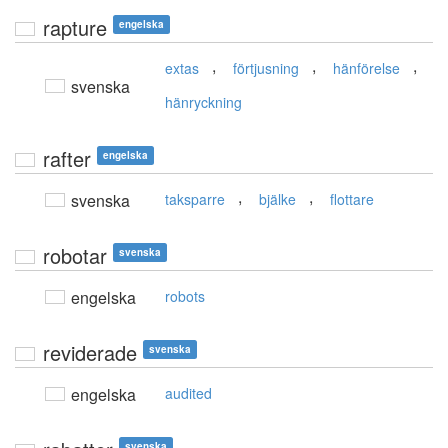
rapture
engelska
,
,
,
extas
förtjusning
hänförelse
svenska
hänryckning
rafter
engelska
,
,
svenska
taksparre
bjälke
flottare
robotar
svenska
engelska
robots
reviderade
svenska
engelska
audited
svenska