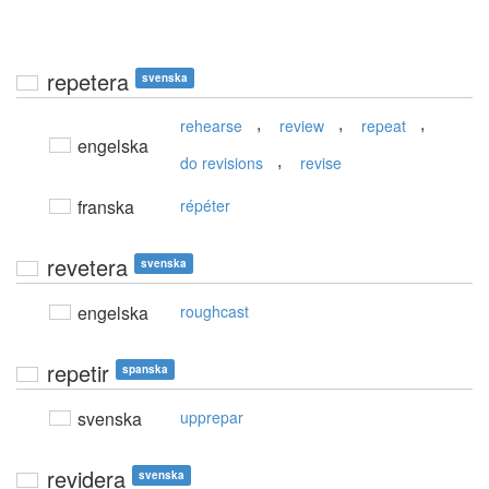
repetera
svenska
,
,
,
rehearse
review
repeat
engelska
,
do revisions
revise
franska
répéter
revetera
svenska
engelska
roughcast
repetir
spanska
svenska
upprepar
revidera
svenska