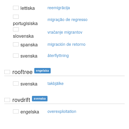
lettiska
reemigrācija
migração de regresso
portugisiska
vračanje migrantov
slovenska
spanska
migración de retorno
svenska
återflyttning
rooftree
engelska
svenska
takbjälke
rovdrift
svenska
engelska
overexploitation