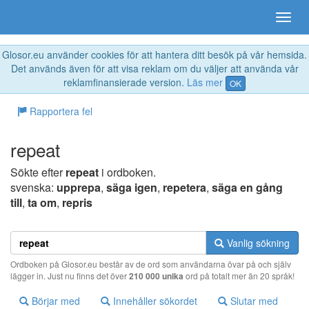
Glosor.eu använder cookies för att hantera ditt besök på vår hemsida.
Det används även för att visa reklam om du väljer att använda vår
reklamfinansierade version.
Läs mer
OK
Rapportera fel
repeat
Sökte efter
repeat
i ordboken.
svenska:
upprepa
,
säga igen
,
repetera
,
säga en gång
till
,
ta om
,
repris
Vanlig sökning
Ordboken på Glosor.eu består av de ord som användarna övar på och själv
lägger in. Just nu finns det över
210 000 unika
ord på totalt mer än 20 språk!
Börjar med
Innehåller sökordet
Slutar med