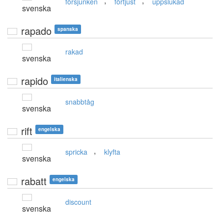
,
,
försjunken
förtjust
uppslukad
svenska
rapado
spanska
rakad
svenska
rapido
italienska
snabbtåg
svenska
rift
engelska
,
spricka
klyfta
svenska
rabatt
engelska
discount
svenska