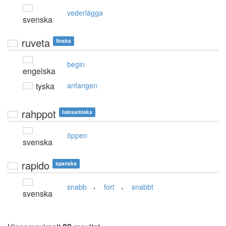
vederlägga
svenska
ruveta
finska
begin
engelska
tyska
anfangen
rahppot
lulesamiska
öppen
svenska
rapido
spanska
,
,
snabb
fort
snabbt
svenska