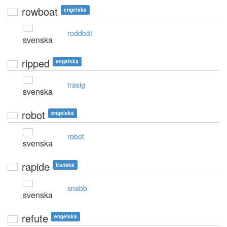
rowboat
engelska
roddbåt
svenska
ripped
engelska
trasig
svenska
robot
engelska
robot
svenska
rapide
franska
snabb
svenska
refute
engelska