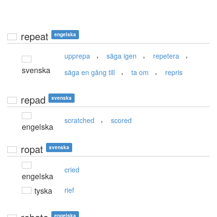
repeat
engelska
,
,
,
upprepa
säga igen
repetera
svenska
,
,
säga en gång till
ta om
repris
repad
svenska
,
scratched
scored
engelska
ropat
svenska
cried
engelska
tyska
rief
engelska