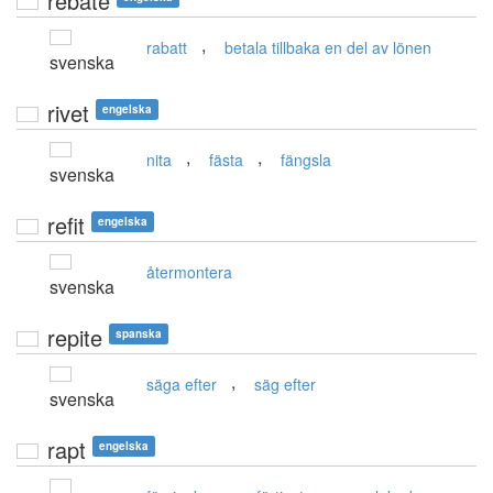
rebate
,
rabatt
betala tillbaka en del av lönen
svenska
rivet
engelska
,
,
nita
fästa
fängsla
svenska
refit
engelska
återmontera
svenska
repite
spanska
,
säga efter
säg efter
svenska
rapt
engelska