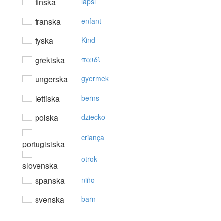
finska
lapsi
franska
enfant
tyska
Kind
grekiska
παιδί
ungerska
gyermek
lettiska
bērns
polska
dziecko
criança
portugisiska
otrok
slovenska
spanska
niño
svenska
barn