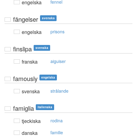
engelska
fennel
fängelser
svenska
engelska
prisons
finslipa
svenska
franska
aiguiser
famously
engelska
svenska
strålande
famiglia
italienska
tjeckiska
rodina
danska
familie