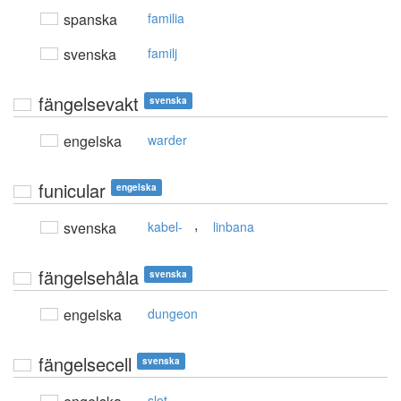
spanska
familia
svenska
familj
fängelsevakt
svenska
engelska
warder
funicular
engelska
,
svenska
kabel-
linbana
fängelsehåla
svenska
engelska
dungeon
fängelsecell
svenska
slot