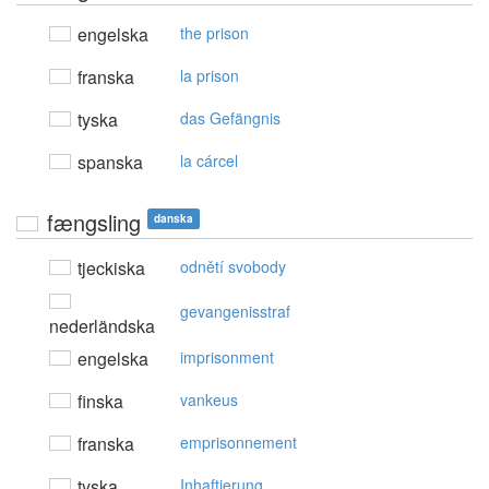
engelska
the prison
franska
la prison
tyska
das Gefängnis
spanska
la cárcel
fængsling
danska
tjeckiska
odnětí svobody
gevangenisstraf
nederländska
engelska
imprisonment
finska
vankeus
franska
emprisonnement
tyska
Inhaftierung