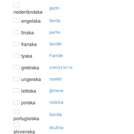
gezin
nederländska
engelska
family
finska
perhe
franska
famille
tyska
Familie
grekiska
oικoγέvεια
ungerska
család
lettiska
ģimene
polska
rodzina
família
portugisiska
družina
slovenska