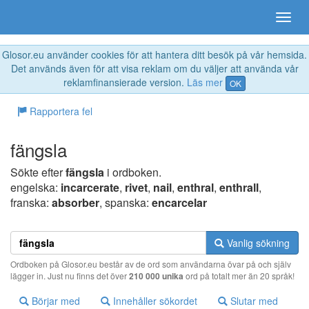
Glosor.eu använder cookies för att hantera ditt besök på vår hemsida.
Det används även för att visa reklam om du väljer att använda vår
reklamfinansierade version.
Läs mer
OK
Rapportera fel
fängsla
Sökte efter
fängsla
i ordboken.
engelska:
incarcerate
,
rivet
,
nail
,
enthral
,
enthrall
,
franska:
absorber
, spanska:
encarcelar
Vanlig sökning
Ordboken på Glosor.eu består av de ord som användarna övar på och själv
lägger in. Just nu finns det över
210 000 unika
ord på totalt mer än 20 språk!
Börjar med
Innehåller sökordet
Slutar med