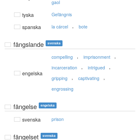
gaol
tyska
Gefängnis
,
spanska
la cárcel
bote
fängslande
svenska
,
,
compelling
imprisonment
,
,
incarceration
intrigued
engelska
,
,
gripping
captivating
engrossing
fängelse
engelska
svenska
prison
fängelset
svenska