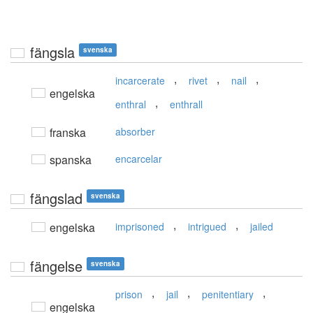
fängsla
svenska
,
,
,
incarcerate
rivet
nail
engelska
,
enthral
enthrall
franska
absorber
spanska
encarcelar
fängslad
svenska
,
,
engelska
imprisoned
intrigued
jailed
fängelse
svenska
,
,
,
prison
jail
penitentiary
engelska