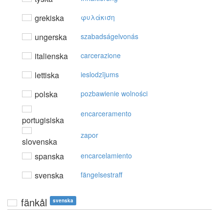
grekiska
φυλάκιση
ungerska
szabadságelvonás
italienska
carcerazione
lettiska
ieslodzījums
polska
pozbawienie wolności
encarceramento
portugisiska
zapor
slovenska
spanska
encarcelamiento
svenska
fängelsestraff
fänkål
svenska