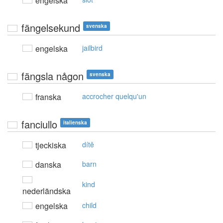
engelska
fängelsekund
svenska
engelska
jailbird
fängsla någon
svenska
franska
accrocher quelqu'un
fanciullo
italienska
tjeckiska
dítě
danska
barn
kind
nederländska
engelska
child