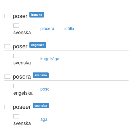
poser
franska
,
placera
ställa
svenska
poser
engelska
kuggfråga
svenska
posera
svenska
pose
engelska
poseer
spanska
äga
svenska