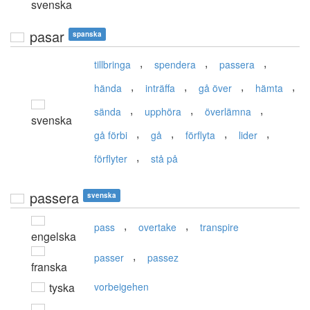
svenska
pasar
spanska
,
,
,
tillbringa
spendera
passera
,
,
,
,
hända
inträffa
gå över
hämta
,
,
,
sända
upphöra
överlämna
svenska
,
,
,
,
gå förbi
gå
förflyta
lider
,
förflyter
stå på
passera
svenska
,
,
pass
overtake
transpire
engelska
,
passer
passez
franska
tyska
vorbeigehen