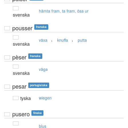
hämta fram, ta fram, ösa ur
svenska
pousser
franska
,
,
växa
knuffa
putta
svenska
pèser
franska
väga
svenska
pesar
portugisiska
tyska
wiegen
pusero
finska
blus