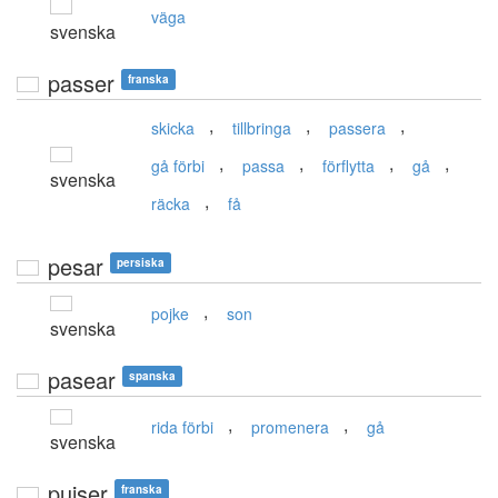
väga
svenska
passer
franska
,
,
,
skicka
tillbringa
passera
,
,
,
,
gå förbi
passa
förflytta
gå
svenska
,
räcka
få
pesar
persiska
,
pojke
son
svenska
pasear
spanska
,
,
rida förbi
promenera
gå
svenska
puiser
franska