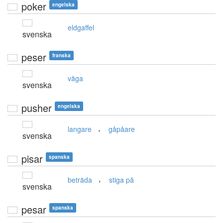
poker
engelska
eldgaffel
svenska
peser
franska
väga
svenska
pusher
engelska
,
langare
gåpåare
svenska
pisar
spanska
,
beträda
stiga på
svenska
pesar
spanska