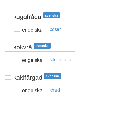
kuggfråga
svenska
engelska
poser
kokvrå
svenska
engelska
kitchenette
kakifärgad
svenska
engelska
khaki