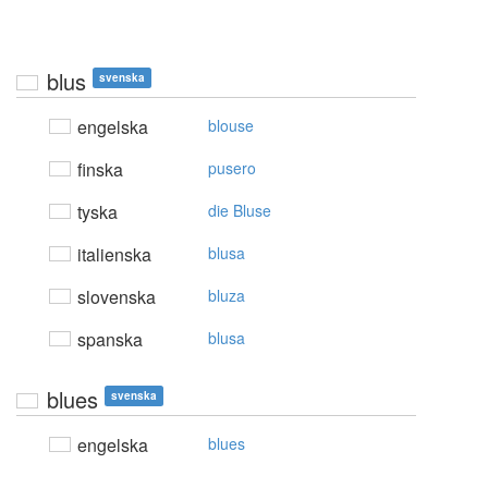
blus
svenska
engelska
blouse
finska
pusero
tyska
die Bluse
italienska
blusa
slovenska
bluza
spanska
blusa
blues
svenska
engelska
blues