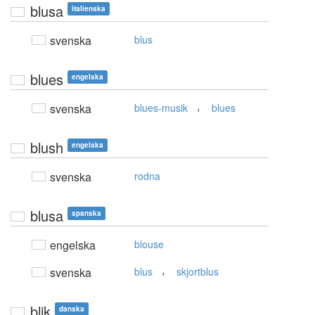
blusa
italienska
svenska
blus
blues
engelska
,
svenska
blues-musik
blues
blush
engelska
svenska
rodna
blusa
spanska
engelska
blouse
,
svenska
blus
skjortblus
blik
danska