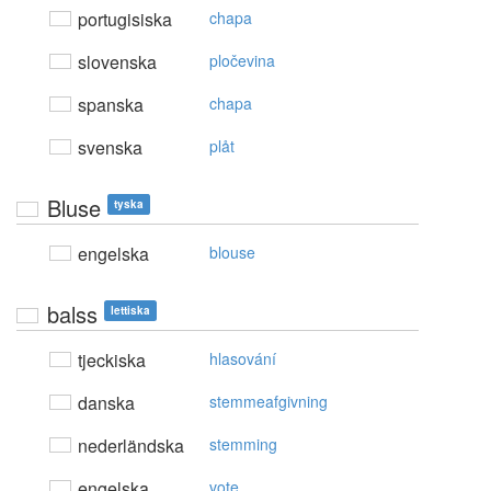
portugisiska
chapa
slovenska
pločevina
spanska
chapa
svenska
plåt
Bluse
tyska
engelska
blouse
balss
lettiska
tjeckiska
hlasování
danska
stemmeafgivning
nederländska
stemming
engelska
vote