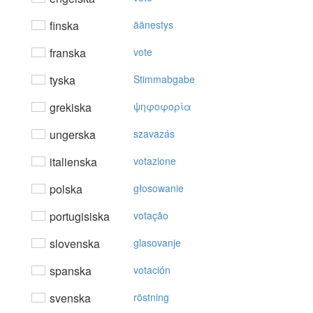
finska
äänestys
franska
vote
tyska
Stimmabgabe
grekiska
ψηφoφoρία
ungerska
szavazás
italienska
votazione
polska
głosowanie
portugisiska
votação
slovenska
glasovanje
spanska
votación
svenska
röstning