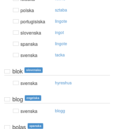
polska
sztaba
portugisiska
lingote
slovenska
ingot
spanska
lingote
svenska
tacka
blok
slovenska
svenska
hyreshus
blog
engelska
svenska
blogg
bolas
spanska