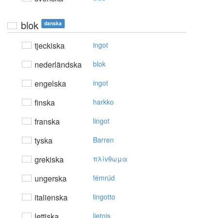
blok
danska
tjeckiska
ingot
nederländska
blok
engelska
ingot
finska
harkko
franska
lingot
tyska
Barren
grekiska
πλίvθωμα
ungerska
fémrúd
italienska
lingotto
lettiska
lietnis