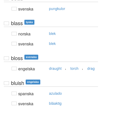
svenska
pungkulor
blass
tyska
norska
blek
svenska
blek
bloss
svenska
,
,
engelska
draught
torch
drag
bluish
engelska
spanska
azulado
svenska
blåaktig