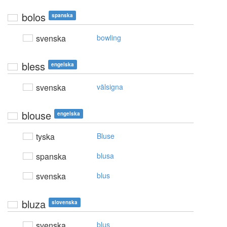
bolos
spanska
svenska
bowling
bless
engelska
svenska
välsigna
blouse
engelska
tyska
Bluse
spanska
blusa
svenska
blus
bluza
slovenska
svenska
blus