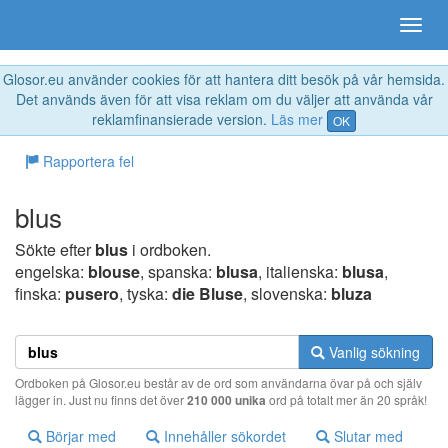
Glosor.eu använder cookies för att hantera ditt besök på vår hemsida.
Det används även för att visa reklam om du väljer att använda vår
reklamfinansierade version.
Läs mer
OK
Rapportera fel
blus
Sökte efter
blus
i ordboken.
engelska:
blouse
, spanska:
blusa
, italienska:
blusa
,
finska:
pusero
, tyska:
die Bluse
, slovenska:
bluza
Vanlig sökning
Ordboken på Glosor.eu består av de ord som användarna övar på och själv
lägger in. Just nu finns det över
210 000 unika
ord på totalt mer än 20 språk!
Börjar med
Innehåller sökordet
Slutar med