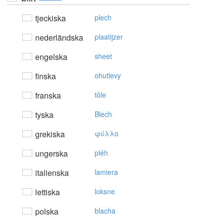
tjeckiska
plech
nederländska
plaatijzer
engelska
sheet
finska
ohutlevy
franska
tôle
tyska
Blech
grekiska
φύλλo
ungerska
pléh
italienska
lamiera
lettiska
loksne
polska
blacha