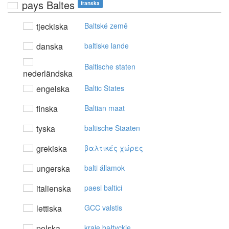
pays Baltes
franska
tjeckiska
Baltské země
danska
baltiske lande
Baltische staten
nederländska
engelska
Baltic States
finska
Baltian maat
tyska
baltische Staaten
grekiska
βαλτικές χώρες
ungerska
balti államok
italienska
paesi baltici
lettiska
GCC valstis
polska
kraje bałtyckie