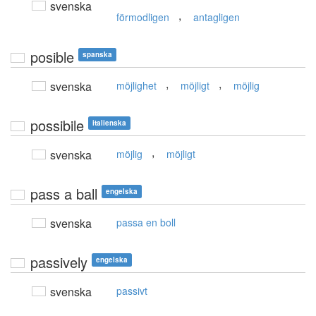
svenska
,
förmodligen
antagligen
posible
spanska
,
,
svenska
möjlighet
möjligt
möjlig
possibile
italienska
,
svenska
möjlig
möjligt
pass a ball
engelska
svenska
passa en boll
passively
engelska
svenska
passivt