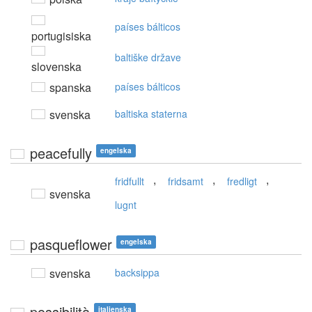
países bálticos
portugisiska
baltiške države
slovenska
spanska
países bálticos
svenska
baltiska staterna
peacefully
engelska
,
,
,
fridfullt
fridsamt
fredligt
svenska
lugnt
pasqueflower
engelska
svenska
backsippa
possibilità
italienska