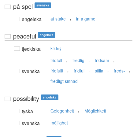
på spel
svenska
,
engelska
at stake
in a game
peaceful
engelska
tjeckiska
klidný
,
,
,
fridfull
fredlig
fridsam
,
,
,
,
svenska
fridfullt
fridful
stilla
freds-
fredligt sinnad
possibility
engelska
,
tyska
Gelegenheit
Möglichkeit
svenska
möjlighet