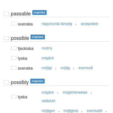
passable
engelska
,
svenska
någorlunda lämplig
acceptabel
possible
engelska
tjeckiska
možný
tyska
möglich
,
,
svenska
möjligt
möjlig
eventuell
possibly
engelska
,
,
möglich
möglicherweise
tyska
vielleicht
,
,
,
möjligen
möjligtvis
eventuellt