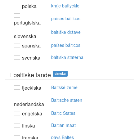
polska
kraje bałtyckie
países bálticos
portugisiska
baltiške države
slovenska
spanska
países bálticos
svenska
baltiska staterna
baltiske lande
danska
tjeckiska
Baltské země
Baltische staten
nederländska
engelska
Baltic States
finska
Baltian maat
franska
pays Baltes