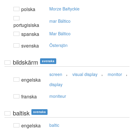
polska
Morze Bałtyckie
mar Báltico
portugisiska
spanska
Mar Báltico
svenska
Östersjön
bildskärm
svenska
,
,
,
screen
visual display
monitor
engelska
display
franska
moniteur
baltisk
svenska
engelska
baltic