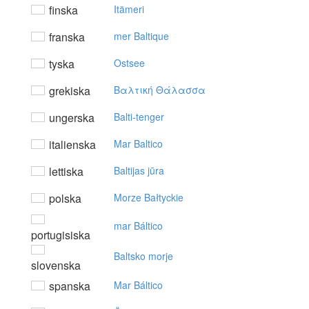
finska
Itämeri
franska
mer Baltique
tyska
Ostsee
grekiska
Bαλτική Θάλασσα
ungerska
Balti-tenger
italienska
Mar Baltico
lettiska
Baltijas jūra
polska
Morze Bałtyckie
mar Báltico
portugisiska
Baltsko morje
slovenska
spanska
Mar Báltico