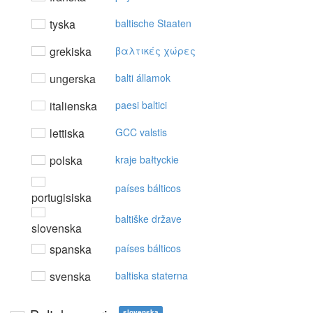
tyska
baltische Staaten
grekiska
βαλτικές χώρες
ungerska
balti államok
italienska
paesi baltici
lettiska
GCC valstis
polska
kraje bałtyckie
países bálticos
portugisiska
baltiške države
slovenska
spanska
países bálticos
svenska
baltiska staterna
slovenska