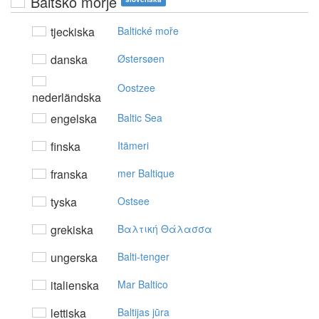
Baltsko morje
tjeckiska
Baltické moře
danska
Østersøen
Oostzee
nederländska
engelska
Baltic Sea
finska
Itämeri
franska
mer Baltique
tyska
Ostsee
grekiska
Bαλτική Θάλασσα
ungerska
Balti-tenger
italienska
Mar Baltico
lettiska
Baltijas jūra