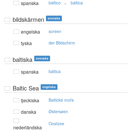
,
spanska
báltico
báltica
bildskärmen
svenska
engelska
screen
tyska
der Bildschirm
baltiska
svenska
spanska
báltica
Baltic Sea
engelska
tjeckiska
Baltické moře
danska
Østersøen
Oostzee
nederländska