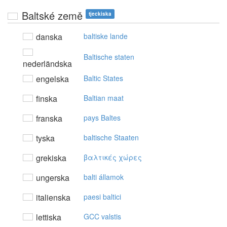
Baltské země
tjeckiska
danska
baltiske lande
Baltische staten
nederländska
engelska
Baltic States
finska
Baltian maat
franska
pays Baltes
tyska
baltische Staaten
grekiska
βαλτικές χώρες
ungerska
balti államok
italienska
paesi baltici
lettiska
GCC valstis