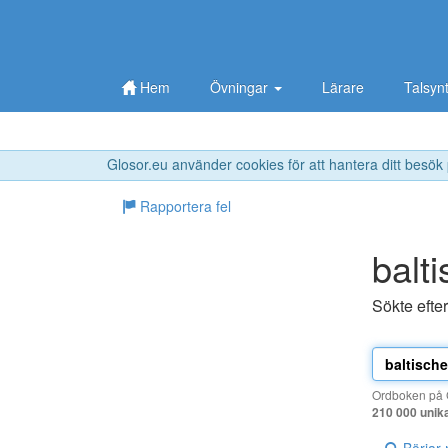
Hem
Övningar
Lärare
Talsyn
Glosor.eu använder cookies för att hantera ditt besök
Rapportera fel
balt
Sökte efte
Ordboken på G
210 000 unik