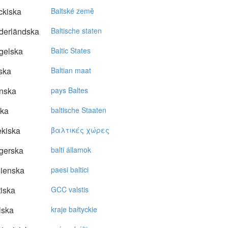
ckiska
Baltské země
derländska
Baltische staten
gelska
Baltic States
ska
Baltian maat
nska
pays Baltes
ska
baltische Staaten
kiska
βαλτικές χώρες
gerska
balti államok
lienska
paesi baltici
tiska
GCC valstis
lska
kraje bałtyckie