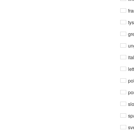
fra
ty
gre
un
ita
let
po
por
sl
sp
sv