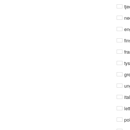
tje
ne
en
fin
fra
ty
gre
un
ita
let
po