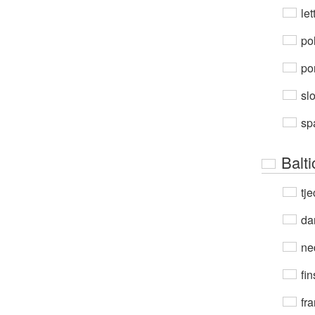
let
po
por
sl
sp
Balti
tje
da
ne
fin
fra