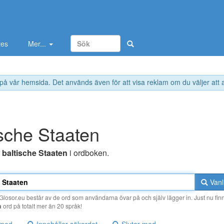
tes
Mer...
 på vår hemsida. Det används även för att visa reklam om du väljer att
ische Staaten
r
baltische Staaten
i ordboken.
Vanl
losor.eu består av de ord som användarna övar på och själv lägger in. Just nu finn
a
ord på totalt mer än 20 språk!