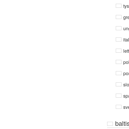
ty
gre
un
ita
let
po
por
sl
sp
sv
balti