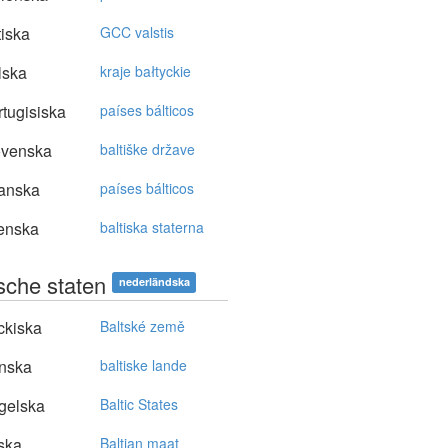
tiska
GCC valstis
lska
kraje bałtyckie
tugisiska
países bálticos
ovenska
baltiške države
anska
países bálticos
enska
baltiska staterna
ische staten
nederländska
ckiska
Baltské země
nska
baltiske lande
gelska
Baltic States
ska
Baltian maat