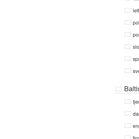
let
po
por
sl
sp
sv
Balt
tje
da
en
fin