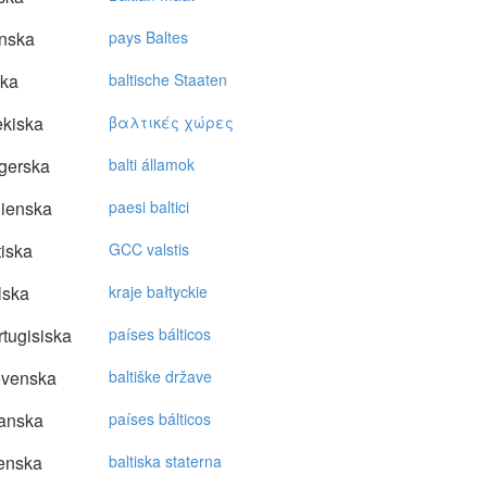
nska
pays Baltes
ska
baltische Staaten
kiska
βαλτικές χώρες
gerska
balti államok
lienska
paesi baltici
tiska
GCC valstis
lska
kraje bałtyckie
tugisiska
países bálticos
ovenska
baltiške države
anska
países bálticos
enska
baltiska staterna