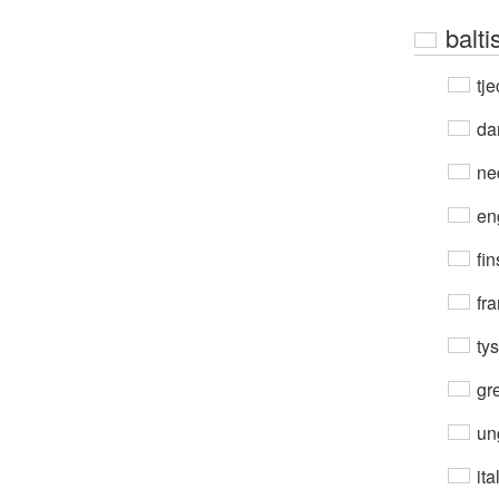
balti
tje
da
ne
en
fin
fra
ty
gre
un
ita