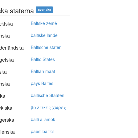
ska staterna
svenska
ckiska
Baltské země
nska
baltiske lande
derländska
Baltische staten
gelska
Baltic States
ska
Baltian maat
nska
pays Baltes
ska
baltische Staaten
kiska
βαλτικές χώρες
gerska
balti államok
lienska
paesi baltici