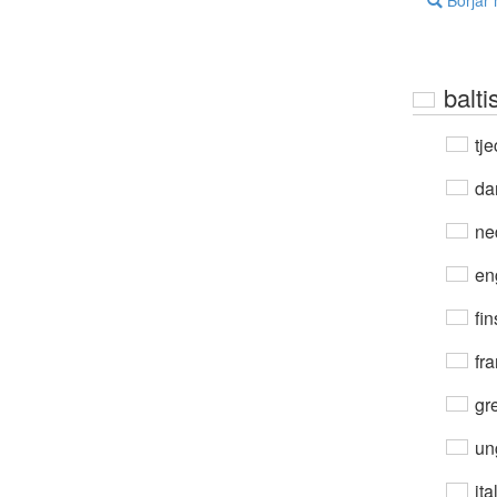
Börjar
balt
tje
da
ne
en
fin
fra
gre
un
ita