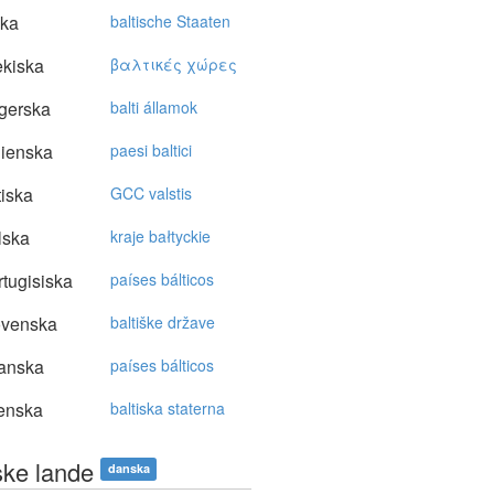
ska
baltische Staaten
kiska
βαλτικές χώρες
gerska
balti államok
lienska
paesi baltici
tiska
GCC valstis
lska
kraje bałtyckie
tugisiska
países bálticos
ovenska
baltiške države
anska
países bálticos
enska
baltiska staterna
ske lande
danska