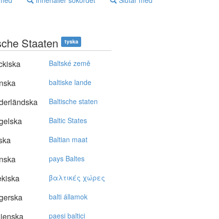
 med
Innehåller sökordet
Slutar med
ische Staaten
tyska
ckiska
Baltské země
nska
baltiske lande
derländska
Baltische staten
gelska
Baltic States
ska
Baltian maat
nska
pays Baltes
kiska
βαλτικές χώρες
gerska
balti államok
lienska
paesi baltici