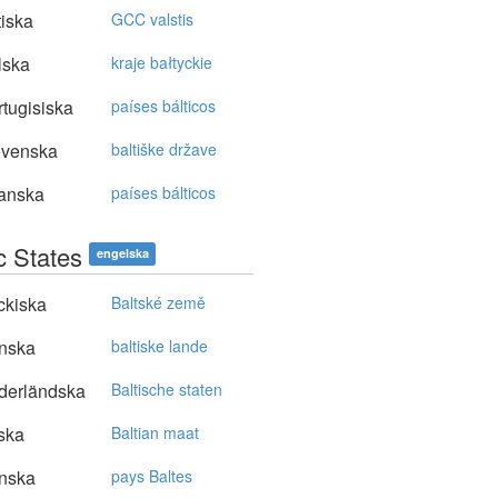
tiska
GCC valstis
lska
kraje bałtyckie
tugisiska
países bálticos
ovenska
baltiške države
anska
países bálticos
c States
engelska
ckiska
Baltské země
nska
baltiske lande
derländska
Baltische staten
ska
Baltian maat
nska
pays Baltes