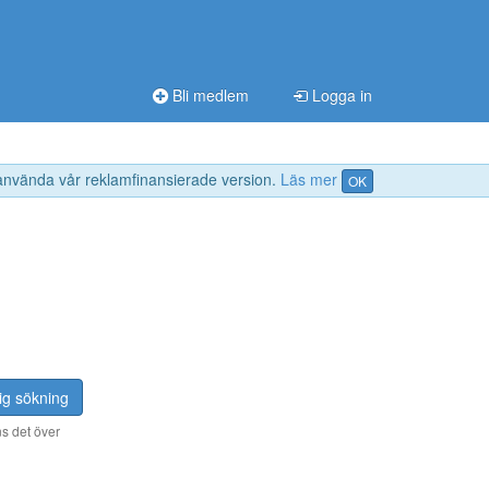
Bli medlem
Logga in
 använda vår reklamfinansierade version.
Läs mer
OK
ig sökning
s det över