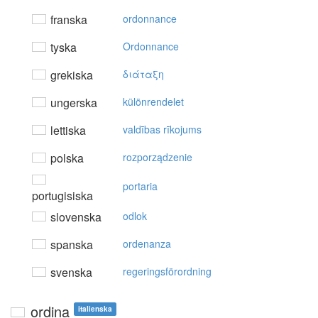
franska
ordonnance
tyska
Ordonnance
grekiska
διάταξη
ungerska
különrendelet
lettiska
valdības rīkojums
polska
rozporządzenie
portaria
portugisiska
slovenska
odlok
spanska
ordenanza
svenska
regeringsförordning
ordina
italienska