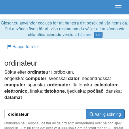
Glosor.eu använder cookies för att hantera ditt besök på vår hemsida.
Det används även för att visa reklam om du väljer att använda vår
reklamfinansierade version.
Läs mer
OK
Rapportera fel
ordinateur
Sökte efter
ordinateur
i ordboken.
engelska:
computer
, svenska:
dator
, nederländska:
computer
, spanska:
ordenador
, italienska:
calcolatore
elettronico
, finska:
tietokone
, tjeckiska:
počítač
, danska:
datamat
Vanlig sökning
Ordboken på Glosor.eu består av de ord som användarna övar på och själv
lägger in. Just nu finns det över
210 000 unika
ord på totalt mer än 20 språk!