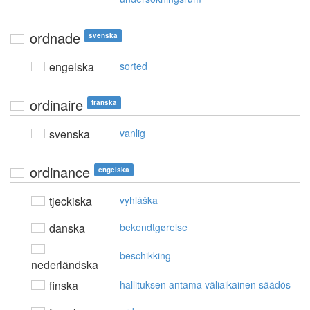
ordnade
svenska
engelska
sorted
ordinaire
franska
svenska
vanlig
ordinance
engelska
tjeckiska
vyhláška
danska
bekendtgørelse
beschikking
nederländska
finska
hallituksen antama väliaikainen säädös