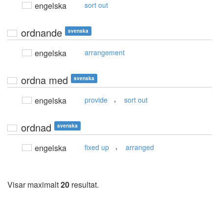
engelska
sort out
ordnande
svenska
engelska
arrangement
ordna med
svenska
,
engelska
provide
sort out
ordnad
svenska
,
engelska
fixed up
arranged
Visar maximalt
20
resultat.