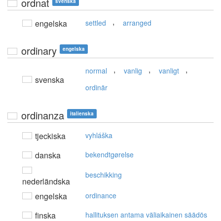
ordnat
svenska
,
engelska
settled
arranged
ordinary
engelska
,
,
,
normal
vanlig
vanligt
svenska
ordinär
ordinanza
italienska
tjeckiska
vyhláška
danska
bekendtgørelse
beschikking
nederländska
engelska
ordinance
finska
hallituksen antama väliaikainen säädös