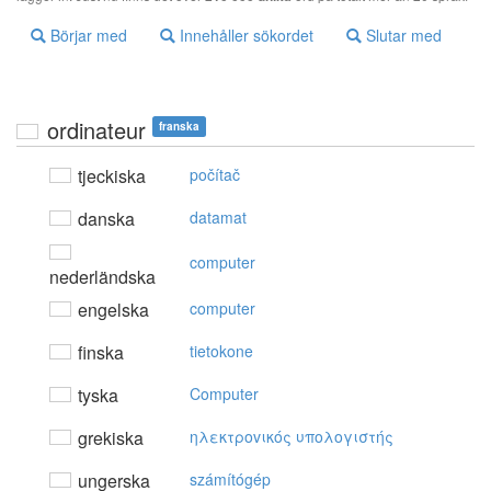
Börjar med
Innehåller sökordet
Slutar med
ordinateur
franska
tjeckiska
počítač
danska
datamat
computer
nederländska
engelska
computer
finska
tietokone
tyska
Computer
grekiska
ηλεκτρovικός υπoλoγιστής
ungerska
számítógép