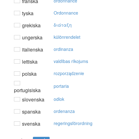
franska
ordonnance
tyska
Ordonnance
grekiska
διάταξη
ungerska
különrendelet
italienska
ordinanza
lettiska
valdības rīkojums
polska
rozporządzenie
portaria
portugisiska
slovenska
odlok
spanska
ordenanza
svenska
regeringsförordning