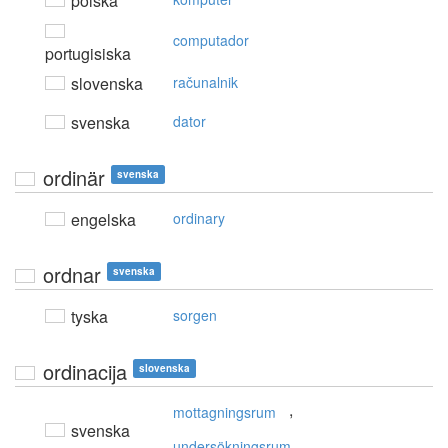
polska
computador
portugisiska
slovenska
računalnik
svenska
dator
ordinär
svenska
engelska
ordinary
ordnar
svenska
tyska
sorgen
ordinacija
slovenska
,
mottagningsrum
svenska
undersökningsrum