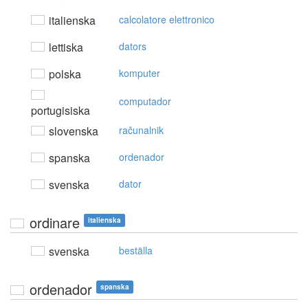
italienska
calcolatore elettronico
lettiska
dators
polska
komputer
computador
portugisiska
slovenska
računalnik
spanska
ordenador
svenska
dator
ordinare
italienska
svenska
beställa
ordenador
spanska