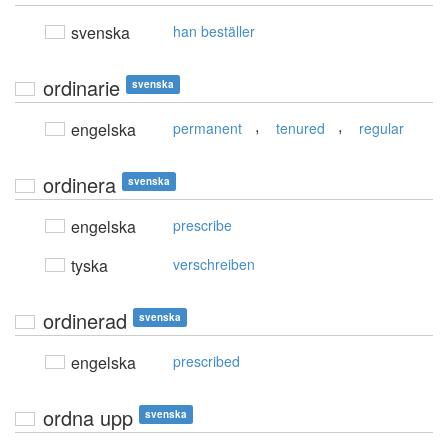
svenska
han beställer
ordinarie
svenska
,
,
engelska
permanent
tenured
regular
ordinera
svenska
engelska
prescribe
tyska
verschreiben
ordinerad
svenska
engelska
prescribed
ordna upp
svenska