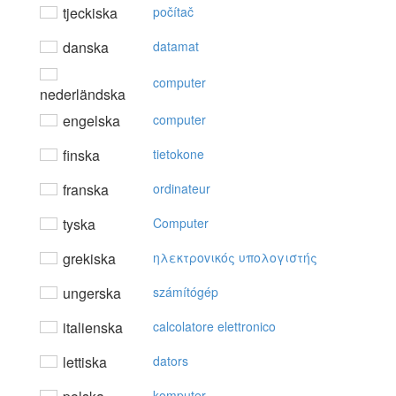
tjeckiska
počítač
danska
datamat
computer
nederländska
engelska
computer
finska
tietokone
franska
ordinateur
tyska
Computer
grekiska
ηλεκτρovικός υπoλoγιστής
ungerska
számítógép
italienska
calcolatore elettronico
lettiska
dators
komputer